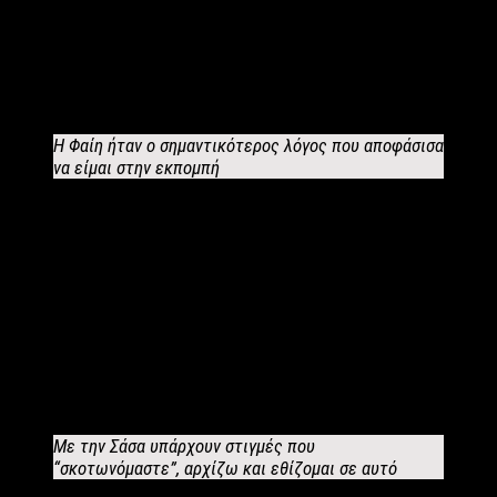
καλύτερο εαυτό του για το αρτιότερο αποτέλεσμα. Όσο
περνάει ο καιρός νιώθω πολύ πιο οικεία με αυτό που κάνω και
το πιο σημαντικό για μένα είναι ότι πραγματικά περνάω καλά.
Η Φαίη ήταν ο σημαντικότερος λόγος που αποφάσισα
να είμαι στην εκπομπή
Την Φαίη Σκορδά ως παρουσιάστρια πώς την κρίνεις;
Η Φαίη ήταν ίσως ο σημαντικότερος λόγος για τον οποίο
αποφάσισα να κάνω αυτό το βήμα
. Είναι μια παρουσιάστρια
που έχει με πολλή δουλειά κατακτήσει την κορυφή και δεν
είναι τυχαίο. Είναι εργασιομανής, πολύ επικοινωνιακή και
πάνω από όλα αληθινή. Μπορεί να χειριστεί τα πάντα με
εντυπωσιακή ευστροφία και ετοιμότητα και είναι πολύ άμεση
με τους τηλεθεατές, προσόν που πολλοί το προσπαθούν αλλά
λίγοι το έχουν!
Με την Σάσα υπάρχουν στιγμές που
“σκοτωνόμαστε”, αρχίζω και εθίζομαι σε αυτό