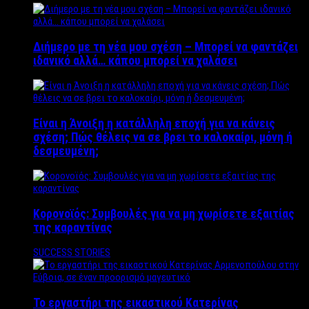
Διήμερο με τη νέα μου σχέση – Μπορεί να φαντάζει
ιδανικό αλλά… κάπου μπορεί να χαλάσει
Είναι η Άνοιξη η κατάλληλη εποχή για να κάνεις
σχέση; Πώς θέλεις να σε βρει το καλοκαίρι, μόνη ή
δεσμευμένη;
Κορονοϊός: Συμβουλές για να μη χωρίσετε εξαιτίας
της καραντίνας
SUCCESS STORIES
Το εργαστήρι της εικαστικού Κατερίνας