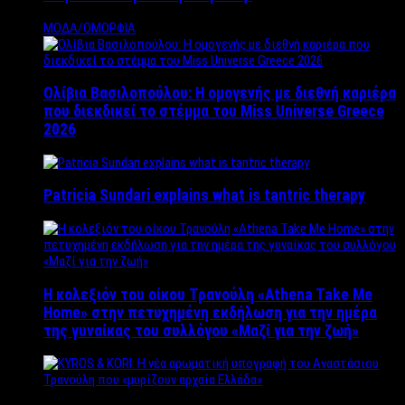
ΜΟΔΑ/ΟΜΟΡΦΙΑ
Ολίβια Βασιλοπούλου: Η ομογενής με διεθνή καριέρα
που διεκδικεί το στέμμα του Miss Universe Greece
2026
Patricia Sundari explains what is tantric therapy
Η κολεξιόν του οίκου Τρανούλη «Athena Take Me
Home» στην πετυχημένη εκδήλωση για την ημέρα
της γυναίκας του συλλόγου «Μαζί για την ζωή»