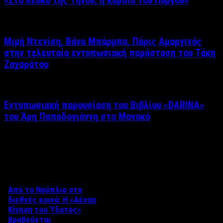
«Στο λευκό της Τήνου, η καρδιά του Πύργου»
Μιμή Ντενίση, Βάνα Μπάρμπα, Πάρις Αμοργινός
στην τελευταία εντυπωσιακή παράσταση του Τάκη
Ζαχαράτου
Εντυπωσιακή παρουσίαση του Βιβλίου «DARINA»
του Άρη Παπαδογιάννη στο Μονακό
Δείτε επίσης
Από το Ναύπλιο στο
διεθνές κοινό: Η «Αέναη
Κίνηση του Ύδατος»
βραβεύεται