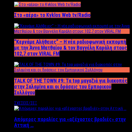
Στο «αέρα» το Kyklos Web tv/Radio
“Kερνάμε Αλήθειες” – Η νέα ραδιοφωνική εκπομπή
με την Άννα Ματθαίου & τον Βαγγέλη Καράλη στους
102,7 στον VIRAL FM
TALK OF THE TOWN #9: Τα top μαγαζιά για διακοπές
στην Σαλαμίνα και οι δράσεις του Εμπορικού
Συλλόγου
ΣΧΕΣΕΙΣ/ΣΕΞ
Απόμερες παραλίες για «αξέχαστες βραδιές» στην
Αττική …