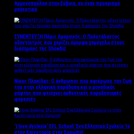
Αρμενοπούλου στην Εύβοια, σε έναν προορισμό
μαγευτικό
ΣΥΝΕΝΤΕΥΞΗ Πάρις Αμοργινός: O Πολυτάλαντος
οδοντίατρος που χαρίζει όμορφα χαμόγελα στους
διάσημους της Showbiz
Νίκος Πλακίδας: O άνθρωπος που αφιέρωσε την ζωή
του στην ελληνική παράδοση και ο μοναδικός
ράφτης που φτιάχνει αυθεντικές παραδοσιακές
φορεσιές
‘Ι love dyslexia’ EFL School: Ένα Ελληνικό Σχολείo 1ο
στην Καινοτομία στην Ευρώπη!