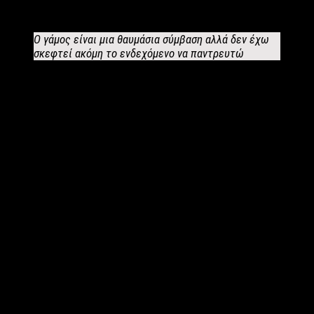
προσπαθώ κι εγώ να απαντάω σε ό,τι ευγενικό με ρωτάνε.
Ο γάμος είναι μια θαυμάσια σύμβαση αλλά δεν έχω
σκεφτεί ακόμη το ενδεχόμενο να παντρευτώ
Εκτός δουλειάς πώς είναι η καθημερινότητά σου; Τα χόμπι σου;
Μου αρέσει να περνάω καλά και προσπαθώ να κάνω τα πάντα
για αυτό. Είμαι σπιτόγατος. Η καλύτερη διασκέδασή μου είναι
να μαζευόμαστε με φίλους στο σπίτι και να παίζουμε
επιτραπέζια και άλλα παιχνίδια. Λατρεύω επίσης το να βγαίνω
για φαγητό.
Ένας γοητευτικός άντρας όπως εσύ, δέχεσαι φλερτ; Είσαι
‘’ανοικτός’’ στο να σε φλερτάρει μια γυναίκα ή παραμένεις
παραδοσιακός, κυνηγός;
Χαίρομαι που με βρίσκεις γοητευτικό χαχαχα.
Δέχομαι φλερτ
όπως και κάθε άνθρωπος πιστεύω. Το φλερτ είναι το
ωραιότερο πράγμα. Σε ανανεώνει και σε αναζωογονεί.
Φυσικά
και είμαι «ανοικτός».
Δεν μπορώ όλα να τα κάνω εγώ… χαχαχα