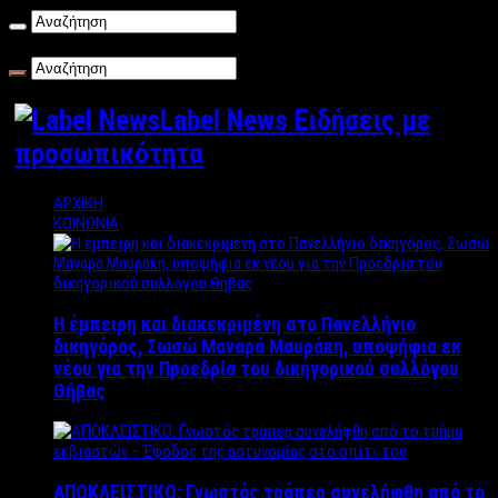
Σάββατο , 08/08/2026
Label News Ειδήσεις με
προσωπικότητα
ΑΡΧΙΚΗ
ΚΟΙΝΩΝΙΑ
Η έμπειρη και διακεκριμένη στο Πανελλήνιο
δικηγόρος, Σωσώ Μαναρά Μαυράκη, υποψήφια εκ
νέου για την Προεδρία του δικηγορικού συλλόγου
Θήβας
ΑΠΟΚΛΕΙΣΤΙΚΟ: Γνωστός τράπερ συνελήφθη από το