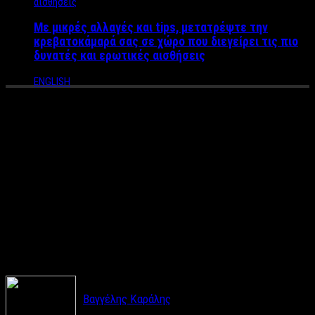
Με μικρές αλλαγές και tips, μετατρέψτε την
κρεβατοκάμαρά σας σε χώρο που διεγείρει τις πιο
δυνατές και ερωτικές αισθήσεις
ENGLISH
ΣΥΝΕΝΤΕΥΞΗ LABEL NEWS
Κώστας Τσουρός: H Φαίη ήταν
ο σημαντικότερος λόγος που
αποφάσισα να πάω στο
«Πρωινό»
Βαγγέλης Καράλης