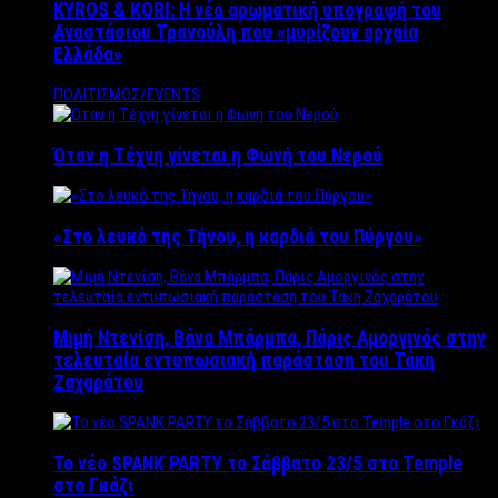
KYROS & KORI: Η νέα αρωματική υπογραφή του
Αναστάσιου Τρανούλη που «μυρίζουν αρχαία
Ελλάδα»
ΠΟΛΙΤΙΣΜΟΣ/EVENTS
Όταν η Τέχνη γίνεται η Φωνή του Νερού
«Στο λευκό της Τήνου, η καρδιά του Πύργου»
Μιμή Ντενίση, Βάνα Μπάρμπα, Πάρις Αμοργινός στην
τελευταία εντυπωσιακή παράσταση του Τάκη
Ζαχαράτου
Το νέο SPANK PARTY το Σάββατο 23/5 στο Temple
στο Γκάζι