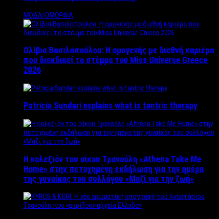
ΜΟΔΑ/ΟΜΟΡΦΙΑ
Ολίβια Βασιλοπούλου: Η ομογενής με διεθνή καριέρα
που διεκδικεί το στέμμα του Miss Universe Greece
2026
Patricia Sundari explains what is tantric therapy
Η κολεξιόν του οίκου Τρανούλη «Athena Take Me
Home» στην πετυχημένη εκδήλωση για την ημέρα
της γυναίκας του συλλόγου «Μαζί για την ζωή»