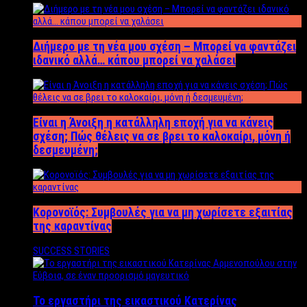
Διήμερο με τη νέα μου σχέση – Μπορεί να φαντάζει
ιδανικό αλλά… κάπου μπορεί να χαλάσει
Είναι η Άνοιξη η κατάλληλη εποχή για να κάνεις
σχέση; Πώς θέλεις να σε βρει το καλοκαίρι, μόνη ή
δεσμευμένη;
Κορονοϊός: Συμβουλές για να μη χωρίσετε εξαιτίας
της καραντίνας
SUCCESS STORIES
Το εργαστήρι της εικαστικού Κατερίνας