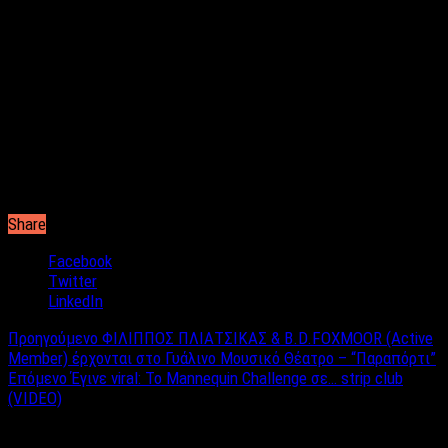
μισό, τις καλοκαιρινές σας διακοπές.
Ακόμη και αν δεν είναι κοντά σου, μπορείς να την φέρεις στο
λεπτό δίπλα σου με απλά καθημερινά πράγματα. Για να έχεις
κάποιον κοντά σου, δεν σημαίνει απαραίτητα πως πρέπει να
τον κρατάς από το χέρι. Μια επιστολή, ένα μπουκέτο
λουλούδια από το κοντινό της ανθοπωλείο (πληρώνεις
ηλεκτρονικά), ή μια φωτογραφία στο κινητό από το αγαπημένο
μέρος στη πόλη που άφησε, είναι αρκετά για να κάνουν το άλλο
σου μισό να σε νιώσει κοντά του.
Share
Facebook
Twitter
LinkedIn
Προηγούμενο
ΦΙΛΙΠΠΟΣ ΠΛΙΑΤΣΙΚΑΣ & B.D.FOXMOOR (Active
Member) έρχονται στο Γυάλινο Μουσικό Θέατρο – “Παραπόρτι”
Επόμενο
Έγινε viral: Το Mannequin Challenge σε… strip club
(VIDEO)
Σχετικά άρθρα