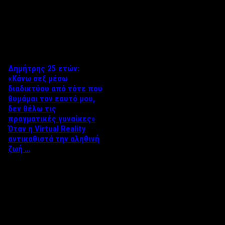
Δείτε επίσης
Δημήτρης 25 ετών:
«Κάνω σεξ μέσω
διαδικτύου από τότε που
θυμάμαι τον εαυτό μου,
δεν θέλω τις
πραγματικές γυναίκες»
Όταν η Virtual Reality
αντικαθιστά την αληθινή
ζωή …
Άκης Τσακίρης Χωρίς
αμφιβολία, ένα μεγάλο
ποσοστό των ενεργειών ενός
ανθρώπου, γίνεται μέσω
διαδικτύου. Μάλιστα, …