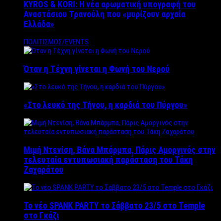
KYROS & KORI: Η νέα αρωματική υπογραφή του
Αναστάσιου Τρανούλη που «μυρίζουν αρχαία
Ελλάδα»
ΠΟΛΙΤΙΣΜΟΣ/EVENTS
Όταν η Τέχνη γίνεται η Φωνή του Νερού
«Στο λευκό της Τήνου, η καρδιά του Πύργου»
Μιμή Ντενίση, Βάνα Μπάρμπα, Πάρις Αμοργινός στην
τελευταία εντυπωσιακή παράσταση του Τάκη
Ζαχαράτου
Το νέο SPANK PARTY το Σάββατο 23/5 στο Temple
στο Γκάζι