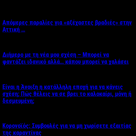
Απόμερες παραλίες για «αξέχαστες βραδιές» στην
Αττική …
Διήμερο με τη νέα μου σχέση – Μπορεί να
φαντάζει ιδανικό αλλά… κάπου μπορεί να χαλάσει
Είναι η Άνοιξη η κατάλληλη εποχή για να κάνεις
σχέση; Πώς θέλεις να σε βρει το καλοκαίρι, μόνη ή
δεσμευμένη;
Κορονοϊός: Συμβουλές για να μη χωρίσετε εξαιτίας
της καραντίνας