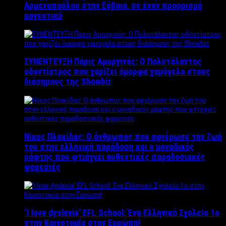
Αρμενοπούλου στην Εύβοια, σε έναν προορισμό
μαγευτικό
ΣΥΝΕΝΤΕΥΞΗ Πάρις Αμοργινός: O Πολυτάλαντος
οδοντίατρος που χαρίζει όμορφα χαμόγελα στους
διάσημους της Showbiz
Νίκος Πλακίδας: O άνθρωπος που αφιέρωσε την ζωή
του στην ελληνική παράδοση και ο μοναδικός
ράφτης που φτιάχνει αυθεντικές παραδοσιακές
φορεσιές
‘Ι love dyslexia’ EFL School: Ένα Ελληνικό Σχολείo 1ο
στην Καινοτομία στην Ευρώπη!