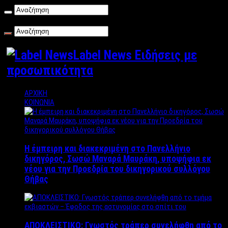
Παρασκευή , 07/08/2026
Label News Ειδήσεις με
προσωπικότητα
ΑΡΧΙΚΗ
ΚΟΙΝΩΝΙΑ
Η έμπειρη και διακεκριμένη στο Πανελλήνιο
δικηγόρος, Σωσώ Μαναρά Μαυράκη, υποψήφια εκ
νέου για την Προεδρία του δικηγορικού συλλόγου
Θήβας
ΑΠΟΚΛΕΙΣΤΙΚΟ: Γνωστός τράπερ συνελήφθη από το