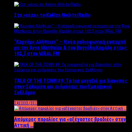
Στο «αέρα» το Kyklos Web tv/Radio
“Kερνάμε Αλήθειες” – Η νέα ραδιοφωνική εκπομπή
με την Άννα Ματθαίου & τον Βαγγέλη Καράλη στους
102,7 στον VIRAL FM
TALK OF THE TOWN #9: Τα top μαγαζιά για διακοπές
στην Σαλαμίνα και οι δράσεις του Εμπορικού
Συλλόγου
ΣΧΕΣΕΙΣ/ΣΕΞ
Απόμερες παραλίες για «αξέχαστες βραδιές» στην
Αττική …