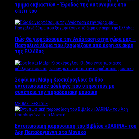
τμήμα εκβιαστών – Έφοδος της αστυνομίας στο
σπίτι του
Πώς θα γιορτάσουμε την Ανάσταση στην χώρα μας –
Πασχαλινά έθιμα που ξεχωρίζουν από άκρη σε άκρη
της Ελλάδας
Σοφία και Μαίρη Κιοσκέρογλου: Οι δύο
εντυπωσιακές αδελφές που υπηρετούν με
συνέπεια την παραδοσιακή μουσική
MEDIA/LIFESTYLE
Εντυπωσιακή παρουσίαση του Βιβλίου «DARINA» του
Άρη Παπαδογιάννη στο Μονακό