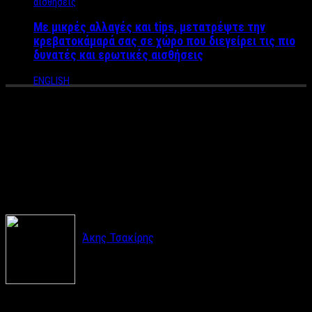
Με μικρές αλλαγές και tips, μετατρέψτε την
κρεβατοκάμαρά σας σε χώρο που διεγείρει τις πιο
δυνατές και ερωτικές αισθήσεις
ENGLISH
Σχέση από απόσταση: Όσα
πρέπει να κάνεις για να
κρατήσει στο χρόνο
Άκης Τσακίρης
Αν ανησυχείς πως η απόσταση θα σκοτώσει τον
έρωτα, υπάρχουν τρόποι για να τον κρατήσεις