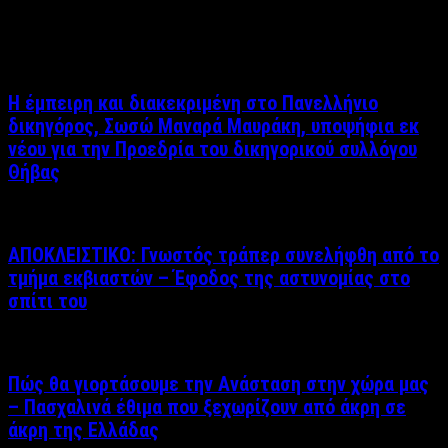
Σχετικά άρθρα
Η έμπειρη και διακεκριμένη στο Πανελλήνιο
δικηγόρος, Σωσώ Μαναρά Μαυράκη, υποψήφια εκ
νέου για την Προεδρία του δικηγορικού συλλόγου
Θήβας
ΑΠΟΚΛΕΙΣΤΙΚΟ: Γνωστός τράπερ συνελήφθη από το
τμήμα εκβιαστών – Έφοδος της αστυνομίας στο
σπίτι του
Πώς θα γιορτάσουμε την Ανάσταση στην χώρα μας
– Πασχαλινά έθιμα που ξεχωρίζουν από άκρη σε
άκρη της Ελλάδας