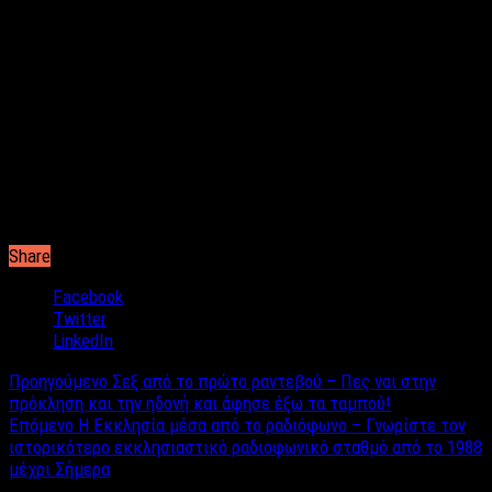
είμαι δίπλα στους μαθητές μου και να μπορώ να τους βλέπω
και να τους βοηθάω να μεγαλώνουν. Δεν μπορεί κανένα
νομοσχέδιο εξπρές να μου στερήσει την δυνατότητα να κάνω
αυτό που αγαπώ, να ασκώ το υπέροχο λειτούργημα της Ειδικής
Παιδαγωγού.
Καφετζοπούλου Χριστίνα
Εκπαιδευτικός ειδικής αγωγής
Μέλος Κεντρικής επιτροπής της ΟΝΝΕΔ
Share
Facebook
Twitter
LinkedIn
Προηγούμενο
Σεξ από το πρώτο ραντεβού – Πες ναι στην
πρόκληση και την ηδονή και άφησε έξω τα ταμπού!
Επόμενο
Η Εκκλησία μέσα από το ραδιόφωνο – Γνωρίστε τον
ιστορικότερο εκκλησιαστικό ραδιοφωνικό σταθμό από το 1988
μέχρι Σήμερα