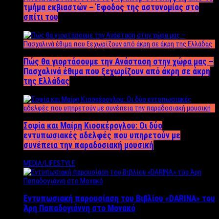
τμήμα εκβιαστών – Έφοδος της αστυνομίας στο
σπίτι του
Πώς θα γιορτάσουμε την Ανάσταση στην χώρα μας –
Πασχαλινά έθιμα που ξεχωρίζουν από άκρη σε άκρη
της Ελλάδας
Σοφία και Μαίρη Κιοσκέρογλου: Οι δύο
εντυπωσιακές αδελφές που υπηρετούν με
συνέπεια την παραδοσιακή μουσική
MEDIA/LIFESTYLE
Εντυπωσιακή παρουσίαση του Βιβλίου «DARINA» του
Άρη Παπαδογιάννη στο Μονακό