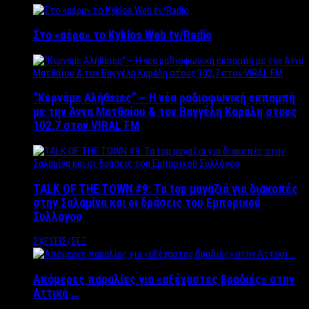
Στο «αέρα» το Kyklos Web tv/Radio
“Kερνάμε Αλήθειες” – Η νέα ραδιοφωνική εκπομπή
με την Άννα Ματθαίου & τον Βαγγέλη Καράλη στους
102,7 στον VIRAL FM
TALK OF THE TOWN #9: Τα top μαγαζιά για διακοπές
στην Σαλαμίνα και οι δράσεις του Εμπορικού
Συλλόγου
ΣΧΕΣΕΙΣ/ΣΕΞ
Απόμερες παραλίες για «αξέχαστες βραδιές» στην
Αττική …