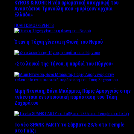
KYROS & KORI: Η νέα αρωματική υπογραφή του
Αναστάσιου Τρανούλη που «μυρίζουν αρχαία
Ελλάδα»
ΠΟΛΙΤΙΣΜΟΣ/EVENTS
Όταν η Τέχνη γίνεται η Φωνή του Νερού
«Στο λευκό της Τήνου, η καρδιά του Πύργου»
Μιμή Ντενίση, Βάνα Μπάρμπα, Πάρις Αμοργινός στην
τελευταία εντυπωσιακή παράσταση του Τάκη
Ζαχαράτου
Το νέο SPANK PARTY το Σάββατο 23/5 στο Temple
στο Γκάζι