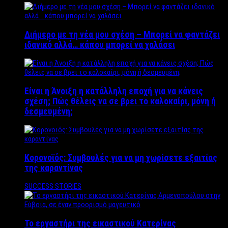
Διήμερο με τη νέα μου σχέση – Μπορεί να φαντάζει
ιδανικό αλλά… κάπου μπορεί να χαλάσει
Είναι η Άνοιξη η κατάλληλη εποχή για να κάνεις
σχέση; Πώς θέλεις να σε βρει το καλοκαίρι, μόνη ή
δεσμευμένη;
Κορονοϊός: Συμβουλές για να μη χωρίσετε εξαιτίας
της καραντίνας
SUCCESS STORIES
Το εργαστήρι της εικαστικού Κατερίνας