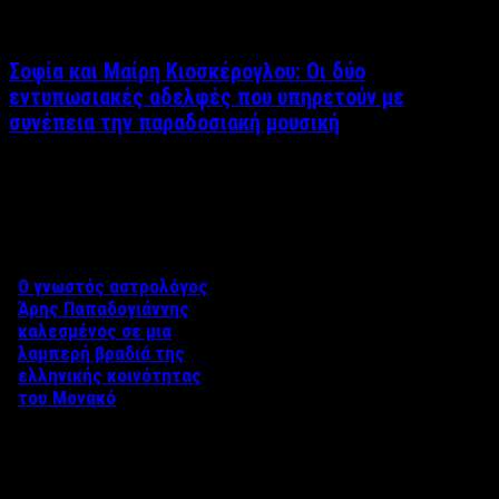
Σοφία και Μαίρη Κιοσκέρογλου: Οι δύο
εντυπωσιακές αδελφές που υπηρετούν με
συνέπεια την παραδοσιακή μουσική
Δείτε επίσης
Ο γνωστός αστρολόγος
Άρης Παπαδογιάννης
καλεσμένος σε μια
λαμπερή βραδιά της
ελληνικής κοινότητας
του Μονακό
Η Ελληνική κοινότητα του
Μονακό διοργάνωσε μια
ιδιαίτερη βραδιά προς τιμήν