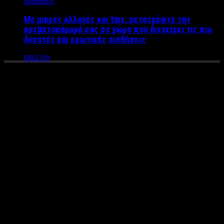
Με μικρές αλλαγές και tips, μετατρέψτε την
κρεβατοκάμαρά σας σε χώρο που διεγείρει τις πιο
δυνατές και ερωτικές αισθήσεις
ENGLISH
Σύγκρουση για το σύστημα
πρόσληψης εκπαιδευτικών
και την Ειδική Αγωγή – Για
βιομηχανία στην Παιδεία
κάνουν λόγω οι Καθηγητές
της Ειδικής Αγωγής
Η Χριστίνα Καφετζοπούλου
,
εκπαιδευτικός της Ειδικής
Αγωγής
μιλάει στο Label News για την νέα τροπολογία που