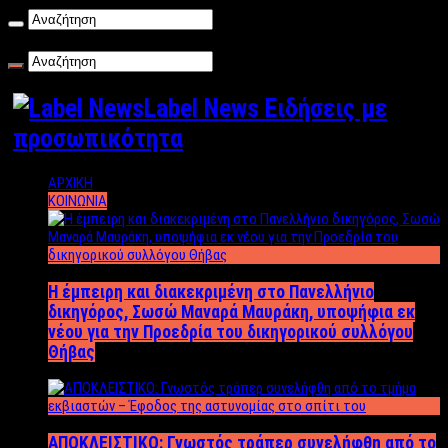
Κυριακή , 09/08/2026
Label News Ειδήσεις με
προσωπικότητα
ΑΡΧΙΚΗ
ΚΟΙΝΩΝΙΑ
Η έμπειρη και διακεκριμένη στο Πανελλήνιο
δικηγόρος, Σωσώ Μαναρά Μαυράκη, υποψήφια εκ
νέου για την Προεδρία του δικηγορικού συλλόγου
Θήβας
ΑΠΟΚΛΕΙΣΤΙΚΟ: Γνωστός τράπερ συνελήφθη από το