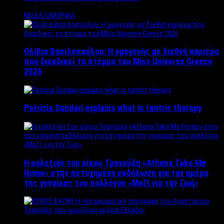
ΜΟΔΑ/ΟΜΟΡΦΙΑ
Ολίβια Βασιλοπούλου: Η ομογενής με διεθνή καριέρα
που διεκδικεί το στέμμα του Miss Universe Greece
2026
Patricia Sundari explains what is tantric therapy
Η κολεξιόν του οίκου Τρανούλη «Athena Take Me
Home» στην πετυχημένη εκδήλωση για την ημέρα
της γυναίκας του συλλόγου «Μαζί για την ζωή»