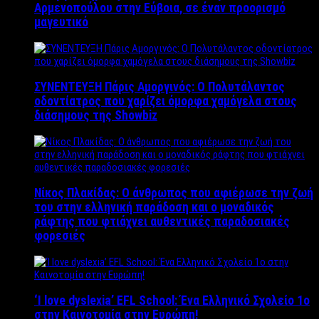
Αρμενοπούλου στην Εύβοια, σε έναν προορισμό
μαγευτικό
ΣΥΝΕΝΤΕΥΞΗ Πάρις Αμοργινός: O Πολυτάλαντος
οδοντίατρος που χαρίζει όμορφα χαμόγελα στους
διάσημους της Showbiz
Νίκος Πλακίδας: O άνθρωπος που αφιέρωσε την ζωή
του στην ελληνική παράδοση και ο μοναδικός
ράφτης που φτιάχνει αυθεντικές παραδοσιακές
φορεσιές
‘Ι love dyslexia’ EFL School: Ένα Ελληνικό Σχολείo 1ο
στην Καινοτομία στην Ευρώπη!