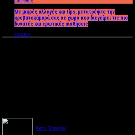
Με μικρές αλλαγές και tips, μετατρέψτε την
κρεβατοκάμαρά σας σε χώρο που διεγείρει τις πιο
δυνατές και ερωτικές αισθήσεις
ENGLISH
Τα τέσσερα πιο εντυπωσιακά
ακίνητα υψηλού design και
αρχιτεκτονικής που
κατασκευάστηκαν στην
Ελλάδα το 2016
Άκης Τσακίρης