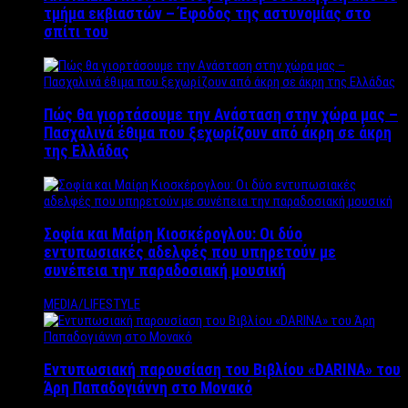
τμήμα εκβιαστών – Έφοδος της αστυνομίας στο
σπίτι του
Πώς θα γιορτάσουμε την Ανάσταση στην χώρα μας –
Πασχαλινά έθιμα που ξεχωρίζουν από άκρη σε άκρη
της Ελλάδας
Σοφία και Μαίρη Κιοσκέρογλου: Οι δύο
εντυπωσιακές αδελφές που υπηρετούν με
συνέπεια την παραδοσιακή μουσική
MEDIA/LIFESTYLE
Εντυπωσιακή παρουσίαση του Βιβλίου «DARINA» του
Άρη Παπαδογιάννη στο Μονακό