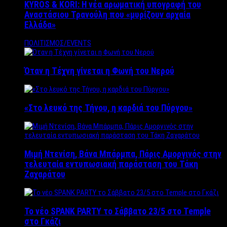
KYROS & KORI: Η νέα αρωματική υπογραφή του
Αναστάσιου Τρανούλη που «μυρίζουν αρχαία
Ελλάδα»
ΠΟΛΙΤΙΣΜΟΣ/EVENTS
Όταν η Τέχνη γίνεται η Φωνή του Νερού
«Στο λευκό της Τήνου, η καρδιά του Πύργου»
Μιμή Ντενίση, Βάνα Μπάρμπα, Πάρις Αμοργινός στην
τελευταία εντυπωσιακή παράσταση του Τάκη
Ζαχαράτου
Το νέο SPANK PARTY το Σάββατο 23/5 στο Temple
στο Γκάζι