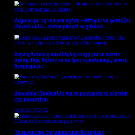
Διήμερο με τη νέα μου σχέση – Μπορεί να φαντάζει
ιδανικό αλλά… κάπου μπορεί να χαλάσει
Είναι η Άνοιξη η κατάλληλη εποχή για να κάνεις
σχέση; Πώς θέλεις να σε βρει το καλοκαίρι, μόνη ή
δεσμευμένη;
Κορονοϊός: Συμβουλές για να μη χωρίσετε εξαιτίας
της καραντίνας
SUCCESS STORIES
Το εργαστήρι της εικαστικού Κατερίνας