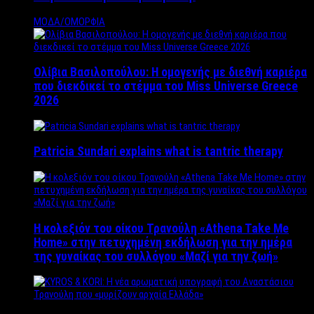
ΜΟΔΑ/ΟΜΟΡΦΙΑ
Ολίβια Βασιλοπούλου: Η ομογενής με διεθνή καριέρα
που διεκδικεί το στέμμα του Miss Universe Greece
2026
Patricia Sundari explains what is tantric therapy
Η κολεξιόν του οίκου Τρανούλη «Athena Take Me
Home» στην πετυχημένη εκδήλωση για την ημέρα
της γυναίκας του συλλόγου «Μαζί για την ζωή»