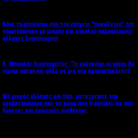
Κάνε το μπαλκόνι σου τον επίγειο “παράδεισο” της
πρωτεύουσας με μικρές και εύκολες καλοκαιρινές
αλλαγές διακόσμησης
Β. Μπουλάς διακοσμητής: ‘Το καλοκαίρι οι γάμοι θα
γίνουν κανονικά, αλλά σε μια νέα πραγματικότητα’
Με μικρές αλλαγές και tips, μετατρέψτε την
κρεβατοκάμαρά σας σε χώρο που διεγείρει τις πιο
δυνατές και ερωτικές αισθήσεις
Δείτε επίσης