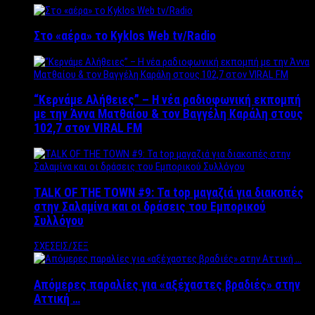
Στο «αέρα» το Kyklos Web tv/Radio
“Kερνάμε Αλήθειες” – Η νέα ραδιοφωνική εκπομπή
με την Άννα Ματθαίου & τον Βαγγέλη Καράλη στους
102,7 στον VIRAL FM
TALK OF THE TOWN #9: Τα top μαγαζιά για διακοπές
στην Σαλαμίνα και οι δράσεις του Εμπορικού
Συλλόγου
ΣΧΕΣΕΙΣ/ΣΕΞ
Απόμερες παραλίες για «αξέχαστες βραδιές» στην
Αττική …