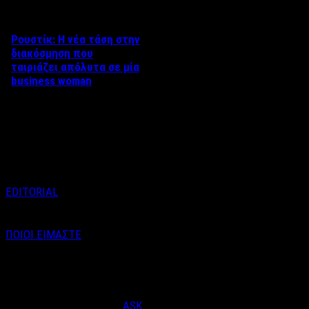
Ρουστίκ: Η νέα τάση στην
διακόσμηση που
ταιριάζει απόλυτα σε μία
business woman
Του Άκη Τσακίρη Το αιώνιο
πρόβλημα μίας επιτυχημένης
γυναίκας. Η διακόσμηση. Και
πιο συγκεκριμένα, η …
EDITORIAL
ΠΟΙΟΙ ΕΙΜΑΣΤΕ
Email : info@labelnews.gr
Τηλέφωνο : 6998712903
(Βαγγέλης Καράλης - Αρχισυντάκτης)
Designed & Developed by
ASK