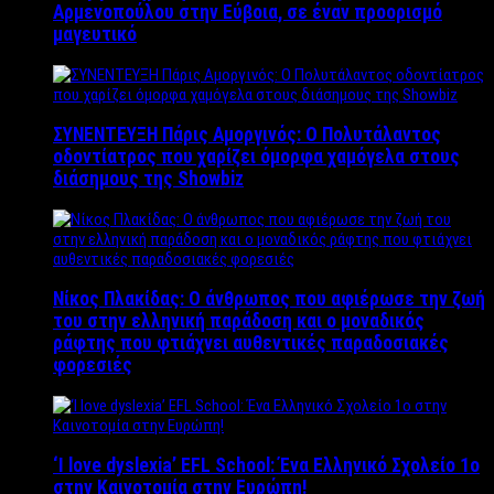
Αρμενοπούλου στην Εύβοια, σε έναν προορισμό
μαγευτικό
ΣΥΝΕΝΤΕΥΞΗ Πάρις Αμοργινός: O Πολυτάλαντος
οδοντίατρος που χαρίζει όμορφα χαμόγελα στους
διάσημους της Showbiz
Νίκος Πλακίδας: O άνθρωπος που αφιέρωσε την ζωή
του στην ελληνική παράδοση και ο μοναδικός
ράφτης που φτιάχνει αυθεντικές παραδοσιακές
φορεσιές
‘Ι love dyslexia’ EFL School: Ένα Ελληνικό Σχολείo 1ο
στην Καινοτομία στην Ευρώπη!