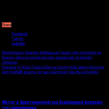
Share
Facebook
Twitter
LinkedIn
Προηγούμενο
Ανεργία: Καθημερινοί ήρωες που επιλέγουν να
δώσουν μάχη για τα όνειρα τους μακριά από το εύκολο
«βόλεμα»
Επόμενο
Η Ελένη Γερασιμίδου μετά από πολύ χρόνο απουσίας
από τα ΜΜΕ έρχεται σε μια συνέντευξη που θα συζητηθεί
Σχετικά άρθρα
Φέτος η Χριστουγεννιάτικη διακόσμηση λατρεύει
τον μαυροπίνακα