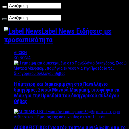
Παρασκευή , 07/08/2026
Label News Ειδήσεις με
προσωπικότητα
ΑΡΧΙΚΗ
ΚΟΙΝΩΝΙΑ
Η έμπειρη και διακεκριμένη στο Πανελλήνιο
δικηγόρος, Σωσώ Μαναρά Μαυράκη, υποψήφια εκ
νέου για την Προεδρία του δικηγορικού συλλόγου
Θήβας
ΑΠΟΚΛΕΙΣΤΙΚΟ: Γνωστός τράπερ συνελήφθη από το