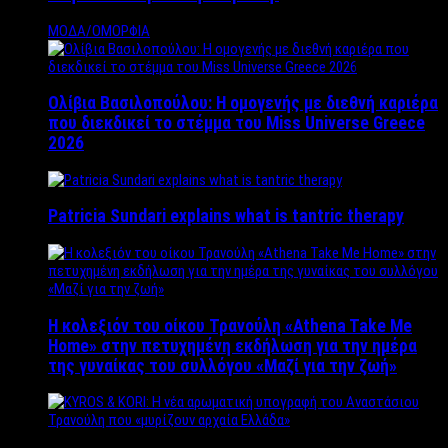
ΜΟΔΑ/ΟΜΟΡΦΙΑ
Ολίβια Βασιλοπούλου: Η ομογενής με διεθνή καριέρα
που διεκδικεί το στέμμα του Miss Universe Greece
2026
Patricia Sundari explains what is tantric therapy
Η κολεξιόν του οίκου Τρανούλη «Athena Take Me
Home» στην πετυχημένη εκδήλωση για την ημέρα
της γυναίκας του συλλόγου «Μαζί για την ζωή»