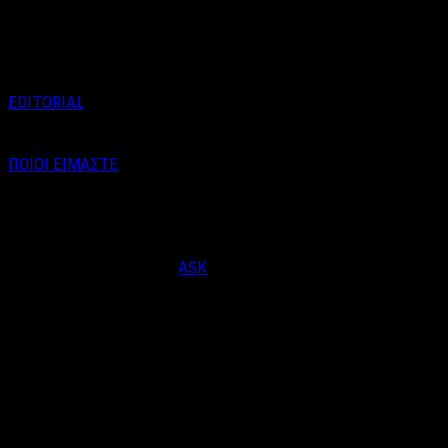
των Ολυμπιακών αθλητών που
…
EDITORIAL
ΠΟΙΟΙ ΕΙΜΑΣΤΕ
Email : info@labelnews.gr
Τηλέφωνο : 6998712903
(Βαγγέλης Καράλης - Αρχισυντάκτης)
Designed & Developed by
ASK
© Copyright 2026, LabelNews - All Rights Reserved