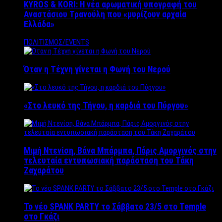
KYROS & KORI: Η νέα αρωματική υπογραφή του
Αναστάσιου Τρανούλη που «μυρίζουν αρχαία
Ελλάδα»
ΠΟΛΙΤΙΣΜΟΣ/EVENTS
Όταν η Τέχνη γίνεται η Φωνή του Νερού
«Στο λευκό της Τήνου, η καρδιά του Πύργου»
Μιμή Ντενίση, Βάνα Μπάρμπα, Πάρις Αμοργινός στην
τελευταία εντυπωσιακή παράσταση του Τάκη
Ζαχαράτου
Το νέο SPANK PARTY το Σάββατο 23/5 στο Temple
στο Γκάζι