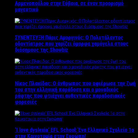
Αρμενοπούλου στην Εύβοια, σε έναν προορισμό
μαγευτικό
ΣΥΝΕΝΤΕΥΞΗ Πάρις Αμοργινός: O Πολυτάλαντος
οδοντίατρος που χαρίζει όμορφα χαμόγελα στους
διάσημους της Showbiz
Νίκος Πλακίδας: O άνθρωπος που αφιέρωσε την ζωή
του στην ελληνική παράδοση και ο μοναδικός
ράφτης που φτιάχνει αυθεντικές παραδοσιακές
φορεσιές
‘Ι love dyslexia’ EFL School: Ένα Ελληνικό Σχολείo 1ο
στην Καινοτομία στην Ευρώπη!