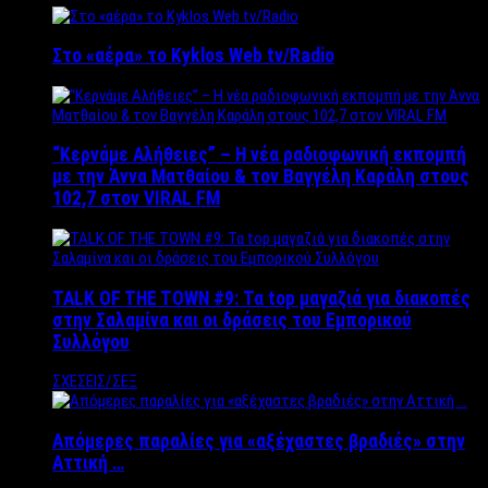
Στο «αέρα» το Kyklos Web tv/Radio
“Kερνάμε Αλήθειες” – Η νέα ραδιοφωνική εκπομπή
με την Άννα Ματθαίου & τον Βαγγέλη Καράλη στους
102,7 στον VIRAL FM
TALK OF THE TOWN #9: Τα top μαγαζιά για διακοπές
στην Σαλαμίνα και οι δράσεις του Εμπορικού
Συλλόγου
ΣΧΕΣΕΙΣ/ΣΕΞ
Απόμερες παραλίες για «αξέχαστες βραδιές» στην
Αττική …