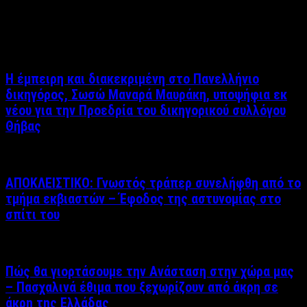
Σχετικά άρθρα
Η έμπειρη και διακεκριμένη στο Πανελλήνιο
δικηγόρος, Σωσώ Μαναρά Μαυράκη, υποψήφια εκ
νέου για την Προεδρία του δικηγορικού συλλόγου
Θήβας
ΑΠΟΚΛΕΙΣΤΙΚΟ: Γνωστός τράπερ συνελήφθη από το
τμήμα εκβιαστών – Έφοδος της αστυνομίας στο
σπίτι του
Πώς θα γιορτάσουμε την Ανάσταση στην χώρα μας
– Πασχαλινά έθιμα που ξεχωρίζουν από άκρη σε
άκρη της Ελλάδας