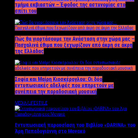
τμήμα εκβιαστών – Έφοδος της αστυνομίας στο
σπίτι του
Πώς θα γιορτάσουμε την Ανάσταση στην χώρα μας –
Πασχαλινά έθιμα που ξεχωρίζουν από άκρη σε άκρη
της Ελλάδας
Σοφία και Μαίρη Κιοσκέρογλου: Οι δύο
εντυπωσιακές αδελφές που υπηρετούν με
συνέπεια την παραδοσιακή μουσική
MEDIA/LIFESTYLE
Εντυπωσιακή παρουσίαση του Βιβλίου «DARINA» του
Άρη Παπαδογιάννη στο Μονακό