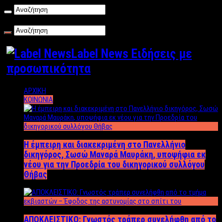
Σάββατο , 08/08/2026
Label News Ειδήσεις με
προσωπικότητα
ΑΡΧΙΚΗ
ΚΟΙΝΩΝΙΑ
Η έμπειρη και διακεκριμένη στο Πανελλήνιο
δικηγόρος, Σωσώ Μαναρά Μαυράκη, υποψήφια εκ
νέου για την Προεδρία του δικηγορικού συλλόγου
Θήβας
ΑΠΟΚΛΕΙΣΤΙΚΟ: Γνωστός τράπερ συνελήφθη από το