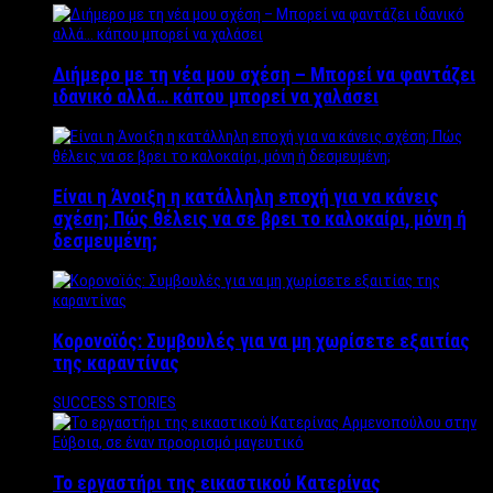
Διήμερο με τη νέα μου σχέση – Μπορεί να φαντάζει
ιδανικό αλλά… κάπου μπορεί να χαλάσει
Είναι η Άνοιξη η κατάλληλη εποχή για να κάνεις
σχέση; Πώς θέλεις να σε βρει το καλοκαίρι, μόνη ή
δεσμευμένη;
Κορονοϊός: Συμβουλές για να μη χωρίσετε εξαιτίας
της καραντίνας
SUCCESS STORIES
Το εργαστήρι της εικαστικού Κατερίνας