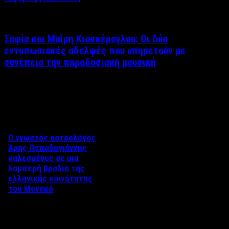
Σοφία και Μαίρη Κιοσκέρογλου: Οι δύο
εντυπωσιακές αδελφές που υπηρετούν με
συνέπεια την παραδοσιακή μουσική
Δείτε επίσης
Ο γνωστός αστρολόγος
Άρης Παπαδογιάννης
καλεσμένος σε μια
λαμπερή βραδιά της
ελληνικής κοινότητας
του Μονακό
Η Ελληνική κοινότητα του
Μονακό διοργάνωσε μια
ιδιαίτερη βραδιά προς τιμήν