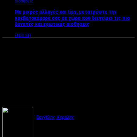
Με μικρές αλλαγές και tips, μετατρέψτε την
κρεβατοκάμαρά σας σε χώρο που διεγείρει τις πιο
δυνατές και ερωτικές αισθήσεις
ENGLISH
Το κακοστημέμο “ριάλιτι” της
ορκωμοσίας Τραμπ και ο
χορός με την Μελάνια
(VIDEO)
Βαγγέλης Καράλης