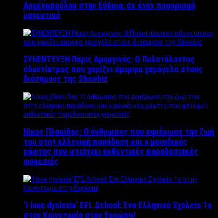
Αρμενοπούλου στην Εύβοια, σε έναν προορισμό
μαγευτικό
ΣΥΝΕΝΤΕΥΞΗ Πάρις Αμοργινός: O Πολυτάλαντος
οδοντίατρος που χαρίζει όμορφα χαμόγελα στους
διάσημους της Showbiz
Νίκος Πλακίδας: O άνθρωπος που αφιέρωσε την ζωή
του στην ελληνική παράδοση και ο μοναδικός
ράφτης που φτιάχνει αυθεντικές παραδοσιακές
φορεσιές
‘Ι love dyslexia’ EFL School: Ένα Ελληνικό Σχολείo 1ο
στην Καινοτομία στην Ευρώπη!