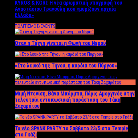
KYROS & KORI: Η νέα αρωματική υπογραφή του
Αναστάσιου Τρανούλη που «μυρίζουν αρχαία
Ελλάδα»
ΠΟΛΙΤΙΣΜΟΣ/EVENTS
Όταν η Τέχνη γίνεται η Φωνή του Νερού
«Στο λευκό της Τήνου, η καρδιά του Πύργου»
Μιμή Ντενίση, Βάνα Μπάρμπα, Πάρις Αμοργινός στην
τελευταία εντυπωσιακή παράσταση του Τάκη
Ζαχαράτου
Το νέο SPANK PARTY το Σάββατο 23/5 στο Temple
στο Γκάζι