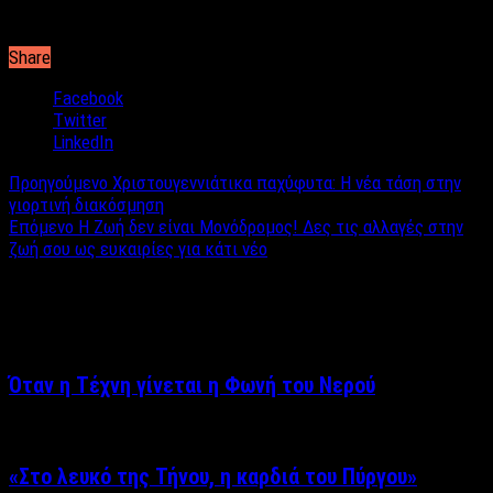
Share
Facebook
Twitter
LinkedIn
Προηγούμενο
Χριστουγεννιάτικα παχύφυτα: Η νέα τάση στην
γιορτινή διακόσμηση
Επόμενο
Η Ζωή δεν είναι Μονόδρομος! Δες τις αλλαγές στην
ζωή σου ως ευκαιρίες για κάτι νέο
Σχετικά άρθρα
Όταν η Τέχνη γίνεται η Φωνή του Νερού
«Στο λευκό της Τήνου, η καρδιά του Πύργου»