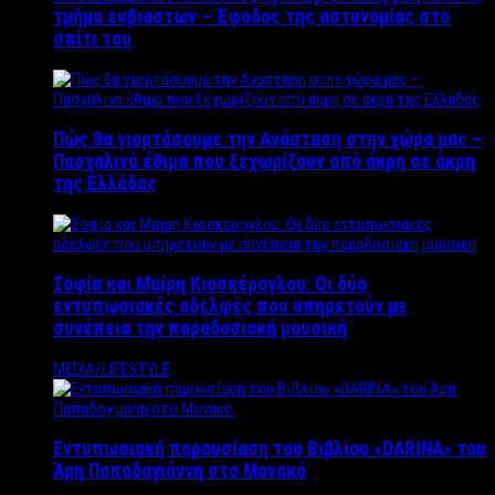
τμήμα εκβιαστών – Έφοδος της αστυνομίας στο
σπίτι του
Πώς θα γιορτάσουμε την Ανάσταση στην χώρα μας –
Πασχαλινά έθιμα που ξεχωρίζουν από άκρη σε άκρη
της Ελλάδας
Σοφία και Μαίρη Κιοσκέρογλου: Οι δύο
εντυπωσιακές αδελφές που υπηρετούν με
συνέπεια την παραδοσιακή μουσική
MEDIA/LIFESTYLE
Εντυπωσιακή παρουσίαση του Βιβλίου «DARINA» του
Άρη Παπαδογιάννη στο Μονακό