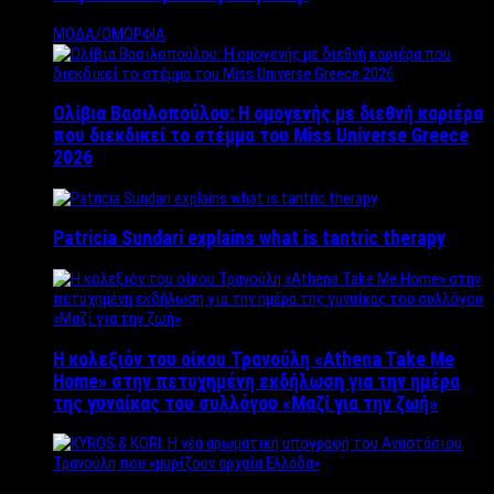
ΜΟΔΑ/ΟΜΟΡΦΙΑ
Ολίβια Βασιλοπούλου: Η ομογενής με διεθνή καριέρα
που διεκδικεί το στέμμα του Miss Universe Greece
2026
Patricia Sundari explains what is tantric therapy
Η κολεξιόν του οίκου Τρανούλη «Athena Take Me
Home» στην πετυχημένη εκδήλωση για την ημέρα
της γυναίκας του συλλόγου «Μαζί για την ζωή»