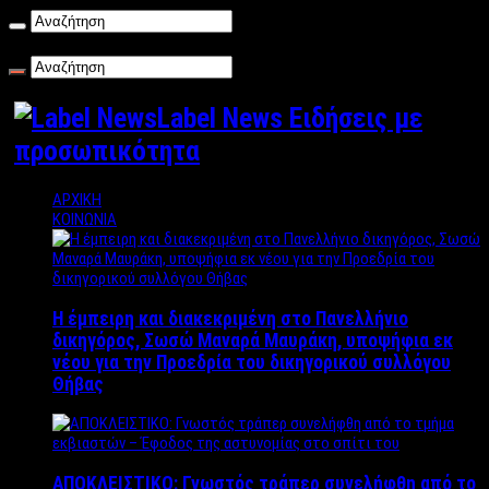
Σάββατο , 08/08/2026
Label News Ειδήσεις με
προσωπικότητα
ΑΡΧΙΚΗ
ΚΟΙΝΩΝΙΑ
Η έμπειρη και διακεκριμένη στο Πανελλήνιο
δικηγόρος, Σωσώ Μαναρά Μαυράκη, υποψήφια εκ
νέου για την Προεδρία του δικηγορικού συλλόγου
Θήβας
ΑΠΟΚΛΕΙΣΤΙΚΟ: Γνωστός τράπερ συνελήφθη από το