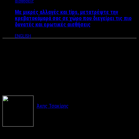
Με μικρές αλλαγές και tips, μετατρέψτε την
κρεβατοκάμαρά σας σε χώρο που διεγείρει τις πιο
δυνατές και ερωτικές αισθήσεις
ENGLISH
Το LABEL NEWS προτείνει τις
4 top μουσικές εκδηλώσεις
για τις γιορτές στην Αθήνα
Άκης Τσακίρης
Η πόλη μας φόρεσε τα γιορτινά της.
Αγαπημένες μελωδίες στολίζουν τις ημέρες