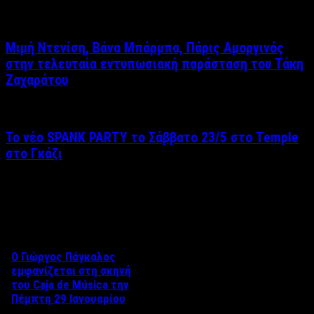
Μιμή Ντενίση, Βάνα Μπάρμπα, Πάρις Αμοργινός
στην τελευταία εντυπωσιακή παράσταση του Τάκη
Ζαχαράτου
Το νέο SPANK PARTY το Σάββατο 23/5 στο Temple
στο Γκάζι
Δείτε επίσης
Ο Γιώργος Πάγκαλος
εμφανίζεται στη σκηνή
του Caja de Música την
Πέμπτη 29 Ιανουαρίου