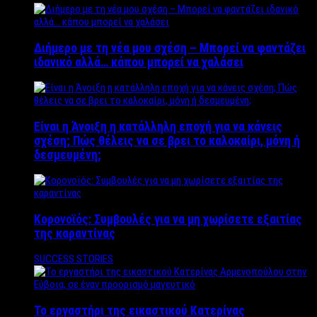
Διήμερο με τη νέα μου σχέση – Μπορεί να φαντάζει
ιδανικό αλλά… κάπου μπορεί να χαλάσει
Είναι η Άνοιξη η κατάλληλη εποχή για να κάνεις
σχέση; Πώς θέλεις να σε βρει το καλοκαίρι, μόνη ή
δεσμευμένη;
Κορονοϊός: Συμβουλές για να μη χωρίσετε εξαιτίας
της καραντίνας
SUCCESS STORIES
Το εργαστήρι της εικαστικού Κατερίνας