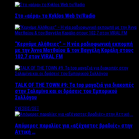
Στο «αέρα» το Kyklos Web tv/Radio
“Kερνάμε Αλήθειες” – Η νέα ραδιοφωνική εκπομπή
με την Άννα Ματθαίου & τον Βαγγέλη Καράλη στους
102,7 στον VIRAL FM
TALK OF THE TOWN #9: Τα top μαγαζιά για διακοπές
στην Σαλαμίνα και οι δράσεις του Εμπορικού
Συλλόγου
ΣΧΕΣΕΙΣ/ΣΕΞ
Απόμερες παραλίες για «αξέχαστες βραδιές» στην
Αττική …