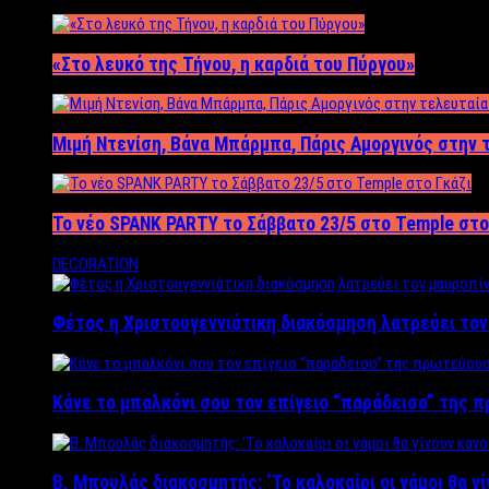
«Στο λευκό της Τήνου, η καρδιά του Πύργου»
Μιμή Ντενίση, Βάνα Μπάρμπα, Πάρις Αμοργινός στην
Το νέο SPANK PARTY το Σάββατο 23/5 στο Temple στο
DECORATION
Φέτος η Χριστουγεννιάτικη διακόσμηση λατρεύει το
Κάνε το μπαλκόνι σου τον επίγειο “παράδεισο” της 
Β. Μπουλάς διακοσμητής: ‘Το καλοκαίρι οι γάμοι θα γ