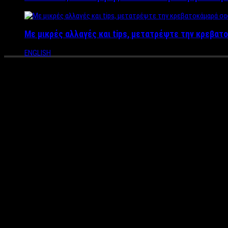
Με μικρές αλλαγές και tips, μετατρέψτε την κρεβατο
ENGLISH
ΦΙΛΙΠΠΟΣ ΠΛΙΑΤΣΙΚΑΣ & B.D.F
Θέατρο – “Παραπόρτι”
Μια απρόβλεπτη και ιστορική συνάντηση που ενώνει δύο παράλ
Τον Αύγουστο του 1967 γεννημένοι και οι δύο, στο Πέραμα ο ένα
στην Ελλάδα, των Πυξ Λαξ και των Active Member.
Δύο φαινομενικά τόσο διαφορετικοί κόσμοι, που έρχονται να εν
Η Low Bap είναι η άμεση σχέση που έχει ο λόγος με τη ζωή του
Όλες αυτές οι κοινές αφορμές περιμένουμε με αγωνία να ξεδιπλ
Λαξ και των Active Member αλλά και προσωπικά.