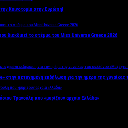
ο στην Καινοτομία στην Ευρώπη!
που διεκδικεί το στέμμα του Miss Universe Greece 2026
e» στην πετυχημένη εκδήλωση για την ημέρα της γυναίκας τ
άσιου Τρανούλη που «μυρίζουν αρχαία Ελλάδα»