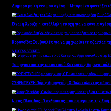
Διήμερο με τη νέα μου σχέση – Μπορεί να φαντάζει ι
Είναι η Άνοιξη η κατάλληλη εποχή για να κάνεις σχέση
Κορονοϊός: Συμβουλές για να μη χωρίσετε εξαιτίας τ
SUCCESS STORIES
Το εργαστήρι της εικαστικού Κατερίνας Αρμενοπούλο
ΣΥΝΕΝΤΕΥΞΗ Πάρις Αμοργινός: O Πολυτάλαντος οδοντ
Νίκος Πλακίδας: O άνθρωπος που αφιέρωσε την ζωή 