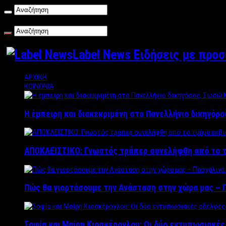
Πέμπτη , 06/08/2026
Label News Ειδήσεις με προ
ΑΡΧΙΚΗ
ΚΟΙΝΩΝΙΑ
Η έμπειρη και διακεκριμένη στο Πανελλήνιο δικηγόρ
ΑΠΟΚΛΕΙΣΤΙΚΟ: Γνωστός τράπερ συνελήφθη από το τ
Πώς θα γιορτάσουμε την Ανάσταση στην χώρα μας – Π
Σοφία και Μαίρη Κιοσκέρογλου: Οι δύο εντυπωσιακέ