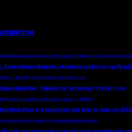
σωπικότητα
ος, Σωσώ Μαναρά Μαυράκη, υποψήφια εκ νέου για την Προεδ
μήμα εκβιαστών – Έφοδος της αστυνομίας στο σπίτι του
ασχαλινά έθιμα που ξεχωρίζουν από άκρη σε άκρη της Ελλ
ς αδελφές που υπηρετούν με συνέπεια την παραδοσιακή μου