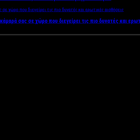
κάμαρά σας σε χώρο που διεγείρει τις πιο δυνατές και ερω
OXMOOR (Active Member) έρχον
ληλες μεγάλες διαδρομές.
ς, στο Μενίδι ο άλλος, έμελλε να είναι ιδρυτικά μέλη και η ψυχ
ωθούν, στη συνεργασία του φετινού χειμώνα.
 Μιχάλη Μυτακίδη, όπως ακριβώς και τα τραγούδια που την αφηγού
ωθούν σ’ αυτήν τη παράσταση, που ετοιμάζεται σαν μυσταγωγία, 