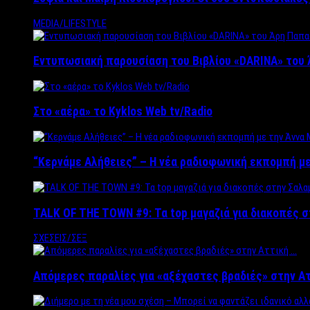
MEDIA/LIFESTYLE
Εντυπωσιακή παρουσίαση του Βιβλίου «DARINA» του 
Στο «αέρα» το Kyklos Web tv/Radio
“Kερνάμε Αλήθειες” – Η νέα ραδιοφωνική εκπομπή με
TALK OF THE TOWN #9: Τα top μαγαζιά για διακοπές σ
ΣΧΕΣΕΙΣ/ΣΕΞ
Απόμερες παραλίες για «αξέχαστες βραδιές» στην Α