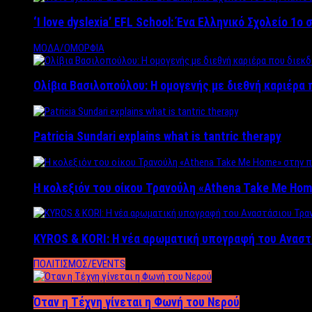
‘Ι love dyslexia’ EFL School: Ένα Ελληνικό Σχολείo 1
ΜΟΔΑ/ΟΜΟΡΦΙΑ
Ολίβια Βασιλοπούλου: Η ομογενής με διεθνή καριέρα 
Patricia Sundari explains what is tantric therapy
Η κολεξιόν του οίκου Τρανούλη «Athena Take Me Hom
KYROS & KORI: Η νέα αρωματική υπογραφή του Αναστ
ΠΟΛΙΤΙΣΜΟΣ/EVENTS
Όταν η Τέχνη γίνεται η Φωνή του Νερού