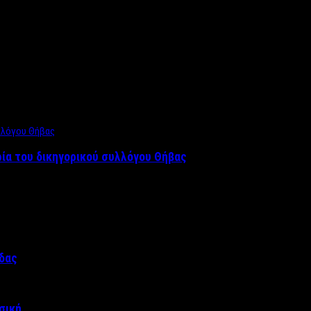
ρία του δικηγορικού συλλόγου Θήβας
άδας
σική