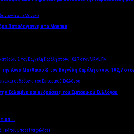
Άρη Παπαδογιάννη στο Μονακό
 την Άννα Ματθαίου & τον Βαγγέλη Καράλη στους 102,7 στο
την Σαλαμίνα και οι δράσεις του Εμπορικού Συλλόγου
ττική …