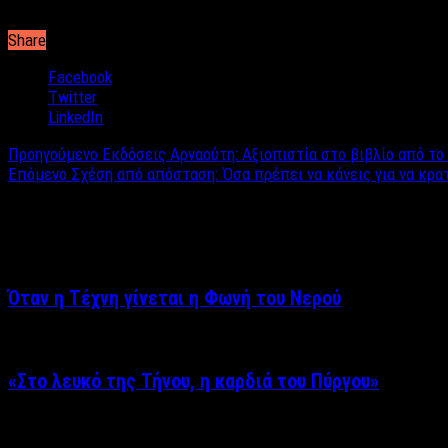
Γυάλινο Μουσικό Θέατρο – Κεντρική Σκηνή
Share
Facebook
Twitter
LinkedIn
Προηγούμενο
Εκδόσεις Αρναούτη: Αξιοπιστία στο βιβλίο από το
Επόμενο
Σχέση από απόσταση: Όσα πρέπει να κάνεις για να κρα
Σχετικά άρθρα
Όταν η Τέχνη γίνεται η Φωνή του Νερού
«Στο λευκό της Τήνου, η καρδιά του Πύργου»