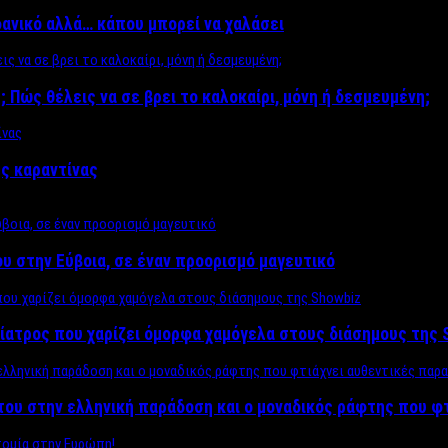
δανικό αλλά… κάπου μπορεί να χαλάσει
; Πώς θέλεις να σε βρει το καλοκαίρι, μόνη ή δεσμευμένη;
ης καραντίνας
υ στην Εύβοια, σε έναν προορισμό μαγευτικό
ίατρος που χαρίζει όμορφα χαμόγελα στους διάσημους της 
του στην ελληνική παράδοση και ο μοναδικός ράφτης που φ