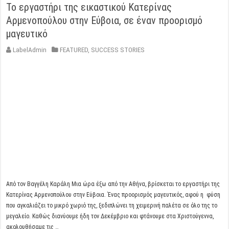
Το εργαστήρι της εικαστικού Κατερίνας
Αρμενοπούλου στην Εύβοια, σε έναν προορισμό
μαγευτικό
LabelAdmin
FEATURED
,
SUCCESS STORIES
Από τον Βαγγέλη Καράλη Μια ώρα έξω από την Αθήνα, βρίσκεται το εργαστήρι της
Κατερίνας Αρμενοπούλου στην Εύβοια. Ένας προορισμός μαγευτικός, αφού η φύση
που αγκαλιάζει το μικρό χωριό της, ξεδιπλώνει τη χειμερινή παλέτα σε όλο της το
μεγαλείο. Καθώς διανύουμε ήδη τον Δεκέμβριο και φτάνουμε στα Χριστούγεννα,
ακολουθήσαμε τις …