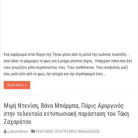
Ένα αφιέρωμα στον Πύργο της Τήνου μέσα από τη ματιά της Ιωάννας Ιωαννίδη …
εκεί όπου το μάρμαρο, το φως και η μνήμη γίνονται τέχνη… Υπάρχουν τόποι που δεν
τους γνωρίζεις μόνο περπατώντας τους. Τους αισθάνεσαι. Τους κουβαλάς μαζί
σου, γιατί κάτι από το φως, την ησυχία και την ατμόσφαιρά τους …
Read More »
Μιμή Ντενίση, Βάνα Μπάρμπα, Πάρις Αμοργινός
στην τελευταία εντυπωσιακή παράσταση του Τάκη
Ζαχαράτου
LabelAdmin
FEATURED
,
ΠΟΛΙΤΙΣΜΟΣ/ΕΚΔΗΛΩΣΕΙΣ