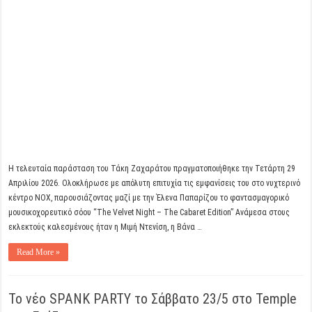
Η τελευταία παράσταση του Τάκη Ζαχαράτου πραγματοποιήθηκε την Τετάρτη 29
Απριλίου 2026. Ολοκλήρωσε με απόλυτη επιτυχία τις εμφανίσεις του στο νυχτερινό
κέντρο NOX, παρουσιάζοντας μαζί με την Έλενα Παπαρίζου το φαντασμαγορικό
μουσικοχορευτικό σόου “The Velvet Night – The Cabaret Edition” Ανάμεσα στους
εκλεκτούς καλεσμένους ήταν η Μιμή Ντενίση, η Βάνα …
Read More »
Το νέο SPANK PARTY το Σάββατο 23/5 στο Temple