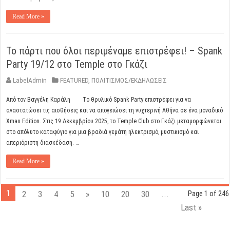
Read More »
Το πάρτι που όλοι περιμέναμε επιστρέφει! – Spank
Party 19/12 στο Temple στο Γκάζι
LabelAdmin
FEATURED
,
ΠΟΛΙΤΙΣΜΟΣ/ΕΚΔΗΛΩΣΕΙΣ
Από τον Βαγγέλη Καράλη Το θρυλικό Spank Party επιστρέφει για να
αναστατώσει τις αισθήσεις και να απογειώσει τη νυχτερινή Αθήνα σε ένα μοναδικό
Xmas Edition. Στις 19 Δεκεμβρίου 2025, το Temple Club στο Γκάζι μεταμορφώνεται
στο απόλυτο καταφύγιο για μια βραδιά γεμάτη ηλεκτρισμό, μυστικισμό και
απεριόριστη διασκέδαση. …
Read More »
1
2
3
4
5
»
10
20
30
...
Page 1 of 246
Last »