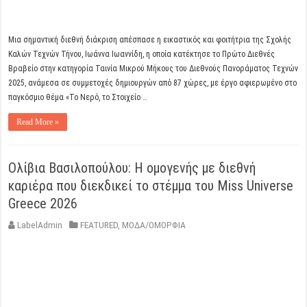
Μια σημαντική διεθνή διάκριση απέσπασε η εικαστικός και φοιτήτρια της Σχολής
Καλών Τεχνών Τήνου, Ιωάννα Ιωαννίδη, η οποία κατέκτησε το Πρώτο Διεθνές
Βραβείο στην κατηγορία Ταινία Μικρού Μήκους του Διεθνούς Πανοράματος Τεχνών
2025, ανάμεσα σε συμμετοχές δημιουργών από 87 χώρες, με έργο αφιερωμένο στο
παγκόσμιο θέμα «Το Νερό, το Στοιχείο …
Read More »
Ολίβια Βασιλοπούλου: Η ομογενής με διεθνή
καριέρα που διεκδικεί το στέμμα του Miss Universe
Greece 2026
LabelAdmin
FEATURED
,
ΜΟΔΑ/ΟΜΟΡΦΙΑ