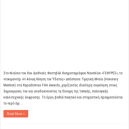
Στο πλαίσιο του 8ου Διεθνούς Φεστιβάλ Κινηματογράφου Ναυπλίου «ΓΕΦΥΡΕΣ», το
ντοκιμαντέρ «Η Αέναη Κίνηση του Ύδατος» απέσπασε Τιμητική Μνεία (Honorary
Mention) στα Kapodistrias Film Awards, χαρίζοντας ιδιαίτερη συγκίνηση στους
δημιουργούς του και αναδεικνύοντας τη δύναμη της τοπικής, συλλογικής
καλλιτεχνικής έκφρασης. Το έργο, βαθιά ποιητικό και στοχαστικό, πραγματεύεται
το νερό όχι …
Read More »