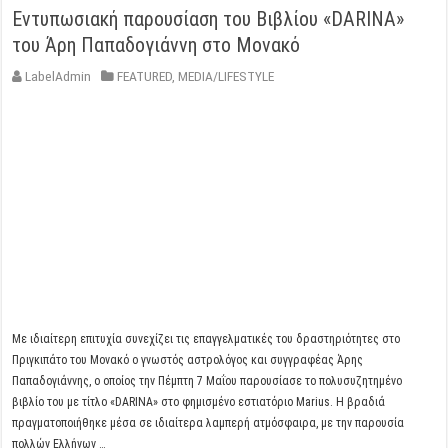
Εντυπωσιακή παρουσίαση του Βιβλίου «DARINA»
του Άρη Παπαδογιάννη στο Μονακό
LabelAdmin
FEATURED
,
MEDIA/LIFESTYLE
Με ιδιαίτερη επιτυχία συνεχίζει τις επαγγελματικές του δραστηριότητες στο
Πριγκιπάτο του Μονακό ο γνωστός αστρολόγος και συγγραφέας Άρης
Παπαδογιάννης, ο οποίος την Πέμπτη 7 Μαΐου παρουσίασε το πολυσυζητημένο
βιβλίο του με τίτλο «DARINA» στο φημισμένο εστιατόριο Marius. Η βραδιά
πραγματοποιήθηκε μέσα σε ιδιαίτερα λαμπερή ατμόσφαιρα, με την παρουσία
πολλών Ελλήνων …