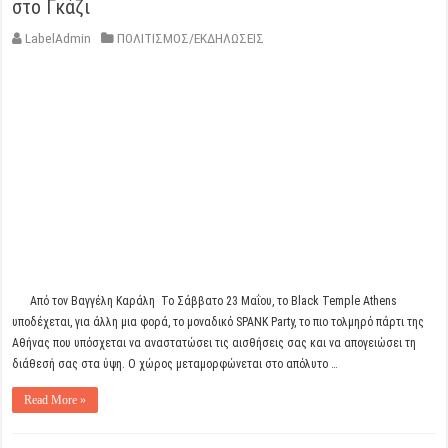
στο Γκάζι
LabelAdmin
ΠΟΛΙΤΙΣΜΟΣ/ΕΚΔΗΛΩΣΕΙΣ
Aπό τον Βαγγέλη Καράλη Το Σάββατο 23 Μαΐου, το Black Temple Athens
υποδέχεται, για άλλη μια φορά, το μοναδικό SPANK Party, το πιο τολμηρό πάρτι της
Αθήνας που υπόσχεται να αναστατώσει τις αισθήσεις σας και να απογειώσει τη
διάθεσή σας στα ύψη. Ο χώρος μεταμορφώνεται στο απόλυτο …
Read More »