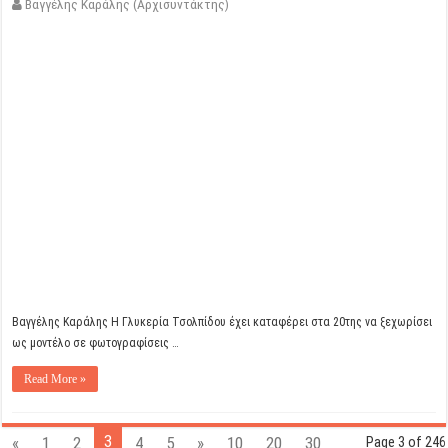
Βαγγέλης Καράλης (Αρχισυντάκτης)
Βαγγέλης Καράλης H Γλυκερία Τσολπίδου έχει καταφέρει στα 20της να ξεχωρίσει
ως μοντέλο σε φωτογραφίσεις …
Read More »
3
«
1
2
4
5
»
10
20
30
Page 3 of 246