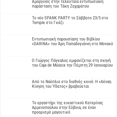
Αμοργινός στην τελευταία εντυπωσιακή
παράσταση του Τάκη Ζαχαράτου
Το νέο SPANK PARTY το Σάββατο 23/5 στο
Temple στο Γκάζι
Εντυπωσιακή παρουσίαση του Βιβλίου
«DARINA» του Άρη Παπαδογιάννη στο Μονακό
Ο Γιώργος Πάγκαλος εμφανίζεται στη σκηνή
του Caja de Música την Πέμπτη 29 Ιανουαρίου
Από το Ναύπλιο στο διεθνές κοινό: Η «Αέναη
Κίνηση του Ύδατος» βραβεύεται
Το εργαστήρι της εικαστικού Κατερίνας
Αρμενοπούλου στην Εύβοια, σε έναν
προορισμό μαγευτικό