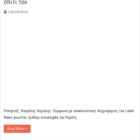
σπίτι του
LabelAdmin
Ρεπορτάζ: Βαγγέλης Καράλης Σύμφωνα με αποκλειστικές πληροφορίες του Label
News γνωστός τράπερ συνελήφθη την Πέμπτη …
Read More »