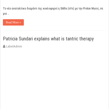
Το νέο ανατολίτικο διαμάντι της κυκλοφορεί η Stèlla (sVs) με την Proton Music, σε
μια …
Read More »
Patricia Sundari explains what is tantric therapy
LabelAdmin