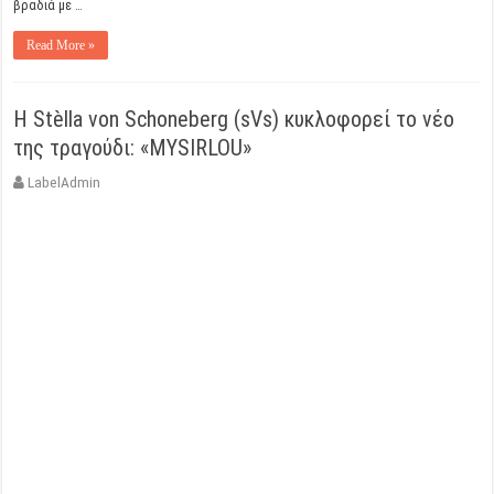
βραδιά με …
Read More »
Η Stèlla von Schoneberg (sVs) κυκλοφορεί το νέο
της τραγούδι: «MYSIRLOU»
LabelAdmin