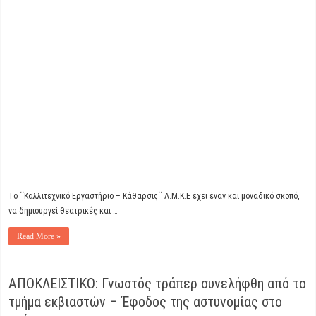
Το ΄΄Καλλιτεχνικό Εργαστήριο – Κάθαρσις΄΄ Α.Μ.Κ.Ε έχει έναν και μοναδικό σκοπό,
να δημιουργεί θεατρικές και …
Read More »
ΑΠΟΚΛΕΙΣΤΙΚΟ: Γνωστός τράπερ συνελήφθη από το
τμήμα εκβιαστών – Έφοδος της αστυνομίας στο