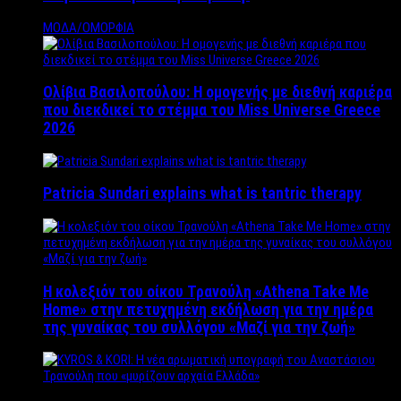
ΜΟΔΑ/ΟΜΟΡΦΙΑ
Ολίβια Βασιλοπούλου: Η ομογενής με διεθνή καριέρα
που διεκδικεί το στέμμα του Miss Universe Greece
2026
Patricia Sundari explains what is tantric therapy
Η κολεξιόν του οίκου Τρανούλη «Athena Take Me
Home» στην πετυχημένη εκδήλωση για την ημέρα
της γυναίκας του συλλόγου «Μαζί για την ζωή»