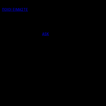
ΠΟΙΟΙ ΕΙΜΑΣΤΕ
Email : info@labelnews.gr
Τηλέφωνο : 6998712903
(Βαγγέλης Καράλης - Αρχισυντάκτης)
Designed & Developed by
ASK
© Copyright 2026, LabelNews - All Rights Reserved