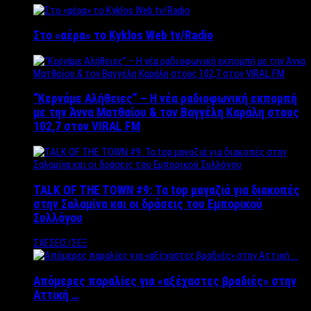
Στο «αέρα» το Kyklos Web tv/Radio
“Kερνάμε Αλήθειες” – Η νέα ραδιοφωνική εκπομπή
με την Άννα Ματθαίου & τον Βαγγέλη Καράλη στους
102,7 στον VIRAL FM
TALK OF THE TOWN #9: Τα top μαγαζιά για διακοπές
στην Σαλαμίνα και οι δράσεις του Εμπορικού
Συλλόγου
ΣΧΕΣΕΙΣ/ΣΕΞ
Απόμερες παραλίες για «αξέχαστες βραδιές» στην
Αττική …