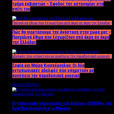
τμήμα εκβιαστών – Έφοδος της αστυνομίας στο
σπίτι του
Πώς θα γιορτάσουμε την Ανάσταση στην χώρα μας –
Πασχαλινά έθιμα που ξεχωρίζουν από άκρη σε άκρη
της Ελλάδας
Σοφία και Μαίρη Κιοσκέρογλου: Οι δύο
εντυπωσιακές αδελφές που υπηρετούν με
συνέπεια την παραδοσιακή μουσική
MEDIA/LIFESTYLE
Εντυπωσιακή παρουσίαση του Βιβλίου «DARINA» του
Άρη Παπαδογιάννη στο Μονακό