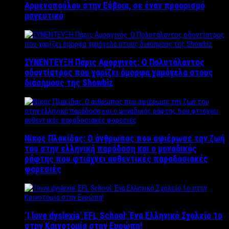
Αρμενοπούλου στην Εύβοια, σε έναν προορισμό
μαγευτικό
ΣΥΝΕΝΤΕΥΞΗ Πάρις Αμοργινός: O Πολυτάλαντος
οδοντίατρος που χαρίζει όμορφα χαμόγελα στους
διάσημους της Showbiz
Νίκος Πλακίδας: O άνθρωπος που αφιέρωσε την ζωή
του στην ελληνική παράδοση και ο μοναδικός
ράφτης που φτιάχνει αυθεντικές παραδοσιακές
φορεσιές
‘Ι love dyslexia’ EFL School: Ένα Ελληνικό Σχολείo 1ο
στην Καινοτομία στην Ευρώπη!