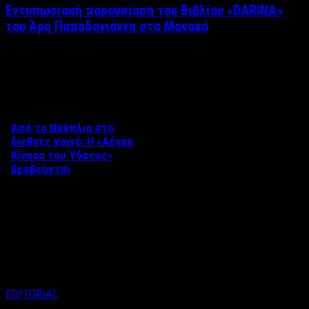
Εντυπωσιακή παρουσίαση του Βιβλίου «DARINA»
του Άρη Παπαδογιάννη στο Μονακό
Δείτε επίσης
Από το Ναύπλιο στο
διεθνές κοινό: Η «Αέναη
Κίνηση του Ύδατος»
βραβεύεται
Στο πλαίσιο του 8ου Διεθνούς
Φεστιβάλ Κινηματογράφου
Ναυπλίου «ΓΕΦΥΡΕΣ», το
ντοκιμαντέρ «Η Αέναη Κίνηση
του …
EDITORIAL