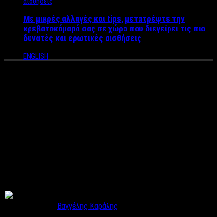
Με μικρές αλλαγές και tips, μετατρέψτε την
κρεβατοκάμαρά σας σε χώρο που διεγείρει τις πιο
δυνατές και ερωτικές αισθήσεις
ENGLISH
Mέγα Θαύμα: Το δέντρο του
Αγίου Νικολάου στην
Θεσσαλία που αιμοραγεί!-
Εκεί βασανίστηκε ο Άγιος
(VIDEO)
Βαγγέλης Καράλης