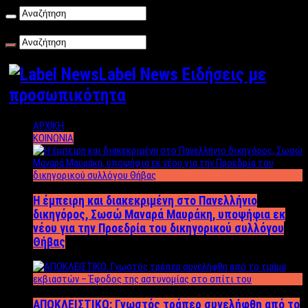
Σάββατο , 08/08/2026
Label News Ειδήσεις με
προσωπικότητα
ΑΡΧΙΚΗ
ΚΟΙΝΩΝΙΑ
Η έμπειρη και διακεκριμένη στο Πανελλήνιο
δικηγόρος, Σωσώ Μαναρά Μαυράκη, υποψήφια εκ
νέου για την Προεδρία του δικηγορικού συλλόγου
Θήβας
ΑΠΟΚΛΕΙΣΤΙΚΟ: Γνωστός τράπερ συνελήφθη από το