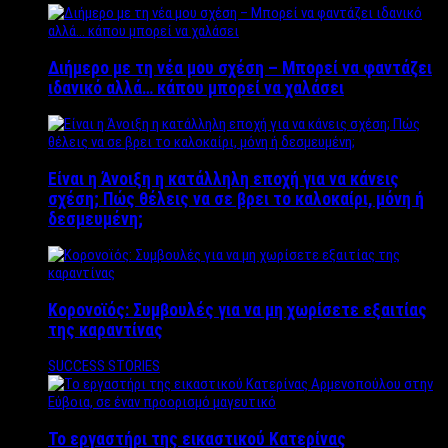
Διήμερο με τη νέα μου σχέση – Μπορεί να φαντάζει
ιδανικό αλλά… κάπου μπορεί να χαλάσει
Είναι η Άνοιξη η κατάλληλη εποχή για να κάνεις
σχέση; Πώς θέλεις να σε βρει το καλοκαίρι, μόνη ή
δεσμευμένη;
Κορονοϊός: Συμβουλές για να μη χωρίσετε εξαιτίας
της καραντίνας
SUCCESS STORIES
Το εργαστήρι της εικαστικού Κατερίνας