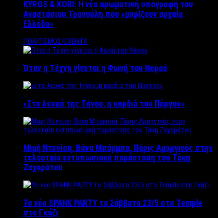
KYROS & KORI: Η νέα αρωματική υπογραφή του
Αναστάσιου Τρανούλη που «μυρίζουν αρχαία
Ελλάδα»
ΠΟΛΙΤΙΣΜΟΣ/EVENTS
Όταν η Τέχνη γίνεται η Φωνή του Νερού
«Στο λευκό της Τήνου, η καρδιά του Πύργου»
Μιμή Ντενίση, Βάνα Μπάρμπα, Πάρις Αμοργινός στην
τελευταία εντυπωσιακή παράσταση του Τάκη
Ζαχαράτου
Το νέο SPANK PARTY το Σάββατο 23/5 στο Temple
στο Γκάζι