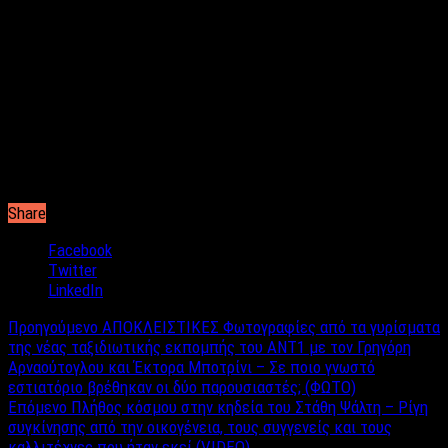
Share
Facebook
Twitter
LinkedIn
Προηγούμενο
ΑΠΟΚΛΕΙΣΤΙΚΕΣ Φωτογραφίες από τα γυρίσματα
της νέας ταξιδιωτικής εκπομπής του ANT1 με τον Γρηγόρη
Αρναούτογλου και Έκτορα Μποτρίνι – Σε ποιο γνωστό
εστιατόριο βρέθηκαν οι δύο παρουσιαστές; (ΦΩΤΟ)
Επόμενο
Πλήθος κόσμου στην κηδεία του Στάθη Ψάλτη – Ρίγη
συγκίνησης από την οικογένεια, τους συγγενείς και τους
καλλιτέχνες που ήταν εκεί (VIDEO)