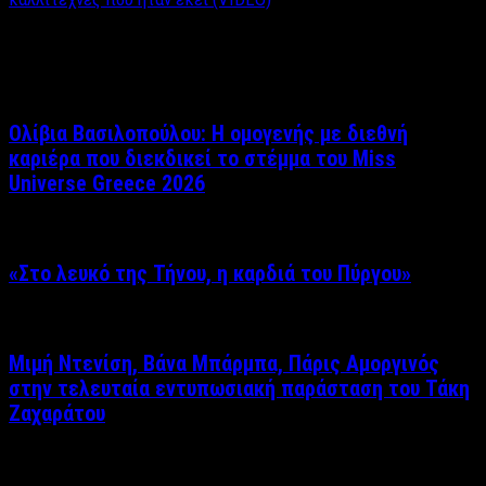
Σχετικά άρθρα
Ολίβια Βασιλοπούλου: Η ομογενής με διεθνή
καριέρα που διεκδικεί το στέμμα του Miss
Universe Greece 2026
«Στο λευκό της Τήνου, η καρδιά του Πύργου»
Μιμή Ντενίση, Βάνα Μπάρμπα, Πάρις Αμοργινός
στην τελευταία εντυπωσιακή παράσταση του Τάκη
Ζαχαράτου