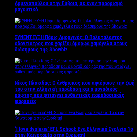
Αρμενοπούλου στην Εύβοια, σε έναν προορισμό
μαγευτικό
ΣΥΝΕΝΤΕΥΞΗ Πάρις Αμοργινός: O Πολυτάλαντος
οδοντίατρος που χαρίζει όμορφα χαμόγελα στους
διάσημους της Showbiz
Νίκος Πλακίδας: O άνθρωπος που αφιέρωσε την ζωή
του στην ελληνική παράδοση και ο μοναδικός
ράφτης που φτιάχνει αυθεντικές παραδοσιακές
φορεσιές
‘Ι love dyslexia’ EFL School: Ένα Ελληνικό Σχολείo 1ο
στην Καινοτομία στην Ευρώπη!