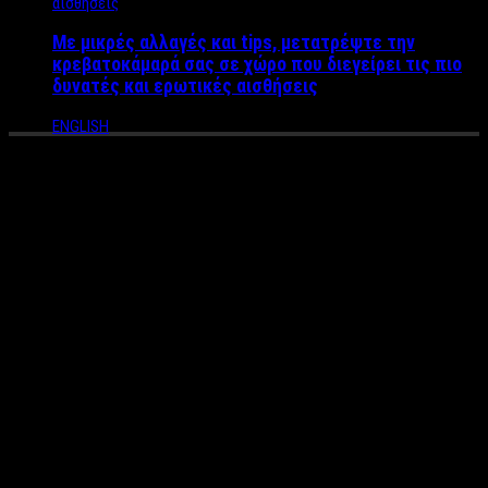
Με μικρές αλλαγές και tips, μετατρέψτε την
κρεβατοκάμαρά σας σε χώρο που διεγείρει τις πιο
δυνατές και ερωτικές αισθήσεις
ENGLISH
O Mίλτος Ιωαννίδης έρχεται
σ’ένα μοναδικό live στο “Όλα
Ελληνικά” στο Γκάζι
O αγαπημένος λαϊκός τραγουδιστής
Μίλτος Ιωαννίδης
έρχεται σ’ ένα μοναδικό live στο Γκάζι.
Την Κυριακή βράδυ 21/11
στον πιο in χώρο του
Γκάζι
στο
“Ολα Ελληνικά”
ο τραγουδιστής μαζί με την ορχήστρα του θα
ξεσηκώσουν με την φωνή του και τα τραγούδια του το κοινό σ’
ένα μοναδικό live!