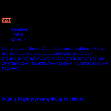
Share
Facebook
Twitter
LinkedIn
Προηγούμενο
Β.Βασιλειάδου – Πουκαμισάς Καβάλας: «Μέσα
από τους μαθητές μου γίνομαι καλύτερος άνθρωπος»
Επόμενο
Δικαστική απόφαση τινάζει στο αέρα τον Αγροτικό
Συνεταιρισμό Αμπελοκτημόνων Χαλκίδας – Τι καταγγέλλουν οι
παραγωγοί
Σχετικά άρθρα
Όταν η Τέχνη γίνεται η Φωνή του Νερού