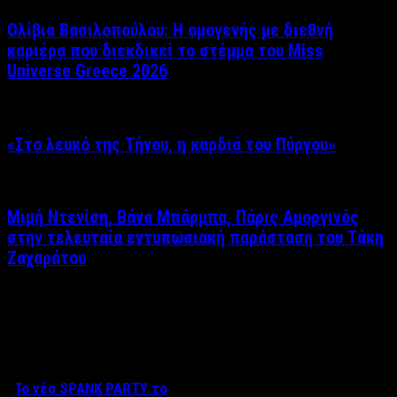
Ολίβια Βασιλοπούλου: Η ομογενής με διεθνή
καριέρα που διεκδικεί το στέμμα του Miss
Universe Greece 2026
«Στο λευκό της Τήνου, η καρδιά του Πύργου»
Μιμή Ντενίση, Βάνα Μπάρμπα, Πάρις Αμοργινός
στην τελευταία εντυπωσιακή παράσταση του Τάκη
Ζαχαράτου
Δείτε επίσης
Το νέο SPANK PARTY το