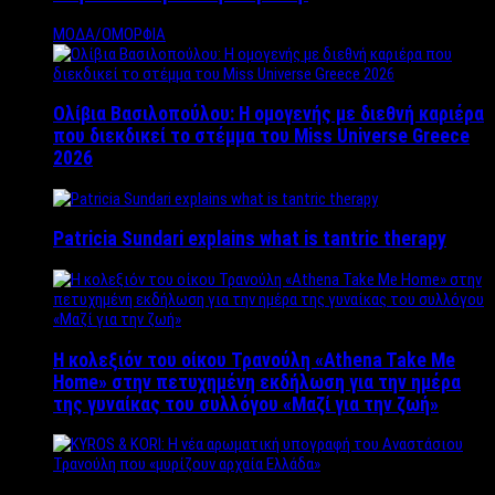
ΜΟΔΑ/ΟΜΟΡΦΙΑ
Ολίβια Βασιλοπούλου: Η ομογενής με διεθνή καριέρα
που διεκδικεί το στέμμα του Miss Universe Greece
2026
Patricia Sundari explains what is tantric therapy
Η κολεξιόν του οίκου Τρανούλη «Athena Take Me
Home» στην πετυχημένη εκδήλωση για την ημέρα
της γυναίκας του συλλόγου «Μαζί για την ζωή»