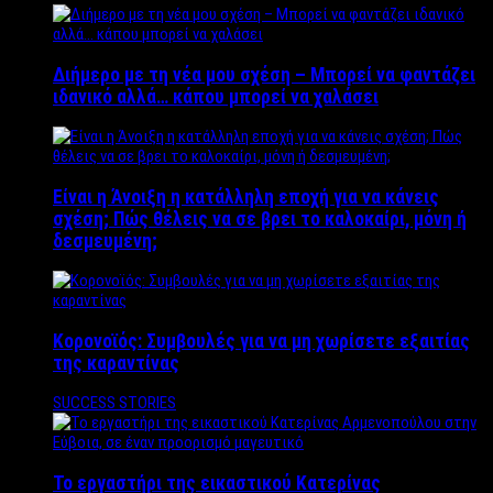
Διήμερο με τη νέα μου σχέση – Μπορεί να φαντάζει
ιδανικό αλλά… κάπου μπορεί να χαλάσει
Είναι η Άνοιξη η κατάλληλη εποχή για να κάνεις
σχέση; Πώς θέλεις να σε βρει το καλοκαίρι, μόνη ή
δεσμευμένη;
Κορονοϊός: Συμβουλές για να μη χωρίσετε εξαιτίας
της καραντίνας
SUCCESS STORIES
Το εργαστήρι της εικαστικού Κατερίνας