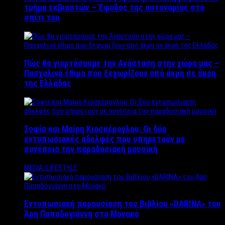
τμήμα εκβιαστών – Έφοδος της αστυνομίας στο
σπίτι του
Πώς θα γιορτάσουμε την Ανάσταση στην χώρα μας –
Πασχαλινά έθιμα που ξεχωρίζουν από άκρη σε άκρη
της Ελλάδας
Σοφία και Μαίρη Κιοσκέρογλου: Οι δύο
εντυπωσιακές αδελφές που υπηρετούν με
συνέπεια την παραδοσιακή μουσική
MEDIA/LIFESTYLE
Εντυπωσιακή παρουσίαση του Βιβλίου «DARINA» του
Άρη Παπαδογιάννη στο Μονακό