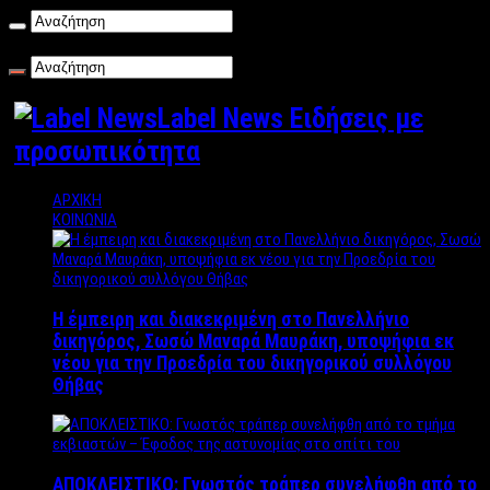
Παρασκευή , 07/08/2026
Label News Ειδήσεις με
προσωπικότητα
ΑΡΧΙΚΗ
ΚΟΙΝΩΝΙΑ
Η έμπειρη και διακεκριμένη στο Πανελλήνιο
δικηγόρος, Σωσώ Μαναρά Μαυράκη, υποψήφια εκ
νέου για την Προεδρία του δικηγορικού συλλόγου
Θήβας
ΑΠΟΚΛΕΙΣΤΙΚΟ: Γνωστός τράπερ συνελήφθη από το