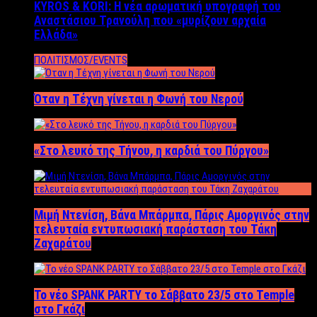
KYROS & KORI: Η νέα αρωματική υπογραφή του
Αναστάσιου Τρανούλη που «μυρίζουν αρχαία
Ελλάδα»
ΠΟΛΙΤΙΣΜΟΣ/EVENTS
Όταν η Τέχνη γίνεται η Φωνή του Νερού
«Στο λευκό της Τήνου, η καρδιά του Πύργου»
Μιμή Ντενίση, Βάνα Μπάρμπα, Πάρις Αμοργινός στην
τελευταία εντυπωσιακή παράσταση του Τάκη
Ζαχαράτου
Το νέο SPANK PARTY το Σάββατο 23/5 στο Temple
στο Γκάζι