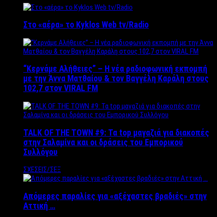
Στο «αέρα» το Kyklos Web tv/Radio
“Kερνάμε Αλήθειες” – Η νέα ραδιοφωνική εκπομπή
με την Άννα Ματθαίου & τον Βαγγέλη Καράλη στους
102,7 στον VIRAL FM
TALK OF THE TOWN #9: Τα top μαγαζιά για διακοπές
στην Σαλαμίνα και οι δράσεις του Εμπορικού
Συλλόγου
ΣΧΕΣΕΙΣ/ΣΕΞ
Απόμερες παραλίες για «αξέχαστες βραδιές» στην
Αττική …