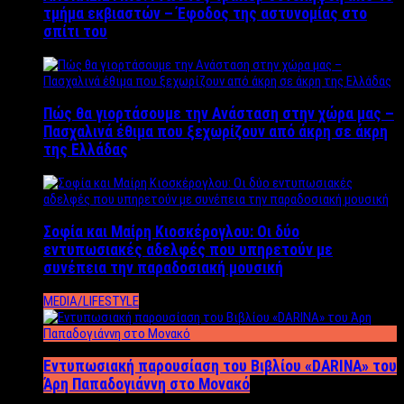
τμήμα εκβιαστών – Έφοδος της αστυνομίας στο
σπίτι του
Πώς θα γιορτάσουμε την Ανάσταση στην χώρα μας –
Πασχαλινά έθιμα που ξεχωρίζουν από άκρη σε άκρη
της Ελλάδας
Σοφία και Μαίρη Κιοσκέρογλου: Οι δύο
εντυπωσιακές αδελφές που υπηρετούν με
συνέπεια την παραδοσιακή μουσική
MEDIA/LIFESTYLE
Εντυπωσιακή παρουσίαση του Βιβλίου «DARINA» του
Άρη Παπαδογιάννη στο Μονακό