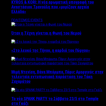
KYROS & KORI: Η νέα αρωματική υπογραφή του
Αναστάσιου Τρανούλη που «μυρίζουν αρχαία
Ελλάδα»
ΠΟΛΙΤΙΣΜΟΣ/EVENTS
Όταν η Τέχνη γίνεται η Φωνή του Νερού
«Στο λευκό της Τήνου, η καρδιά του Πύργου»
Μιμή Ντενίση, Βάνα Μπάρμπα, Πάρις Αμοργινός στην
τελευταία εντυπωσιακή παράσταση του Τάκη
Ζαχαράτου
Το νέο SPANK PARTY το Σάββατο 23/5 στο Temple
στο Γκάζι