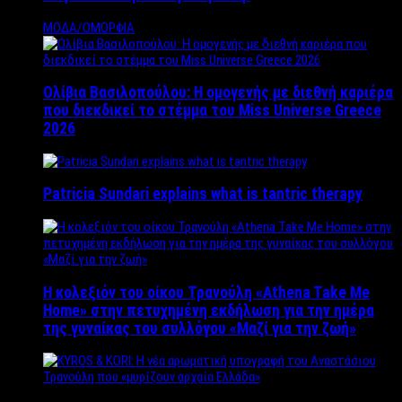
ΜΟΔΑ/ΟΜΟΡΦΙΑ
Ολίβια Βασιλοπούλου: Η ομογενής με διεθνή καριέρα
που διεκδικεί το στέμμα του Miss Universe Greece
2026
Patricia Sundari explains what is tantric therapy
Η κολεξιόν του οίκου Τρανούλη «Athena Take Me
Home» στην πετυχημένη εκδήλωση για την ημέρα
της γυναίκας του συλλόγου «Μαζί για την ζωή»