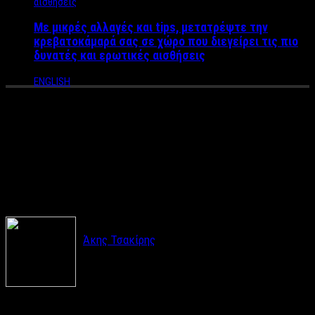
Με μικρές αλλαγές και tips, μετατρέψτε την
κρεβατοκάμαρά σας σε χώρο που διεγείρει τις πιο
δυνατές και ερωτικές αισθήσεις
ENGLISH
Sodade2: Γνωρίστε το πιο
high class gay bar της
Αθήνας!
Άκης Τσακίρης
Το Label News έκανε μία βόλτα στο Γκάζι το
περασμένο Σαββατοκύριακο και αποφάσισε να