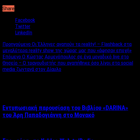
Share
Facebook
Twitter
LinkedIn
Προηγούμενο
Οι Έλληνες αγαπούν τα reality! – Flashback στα
μεγαλύτερα reality show της χώρας μας που «άφησαν εποχή»
Επόμενο
Ο Κώστας Αρμενόπουλος σε ένα μοναδικό live στο
Θησείο – Ο τραγουδιστής που αγαπήθηκε όσο λίγοι στα social
media ζωντανά στον Δίαυλο
Σχετικά άρθρα
Εντυπωσιακή παρουσίαση του Βιβλίου «DARINA»
του Άρη Παπαδογιάννη στο Μονακό