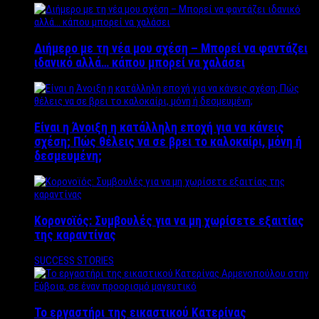
Διήμερο με τη νέα μου σχέση – Μπορεί να φαντάζει
ιδανικό αλλά… κάπου μπορεί να χαλάσει
Είναι η Άνοιξη η κατάλληλη εποχή για να κάνεις
σχέση; Πώς θέλεις να σε βρει το καλοκαίρι, μόνη ή
δεσμευμένη;
Κορονοϊός: Συμβουλές για να μη χωρίσετε εξαιτίας
της καραντίνας
SUCCESS STORIES
Το εργαστήρι της εικαστικού Κατερίνας