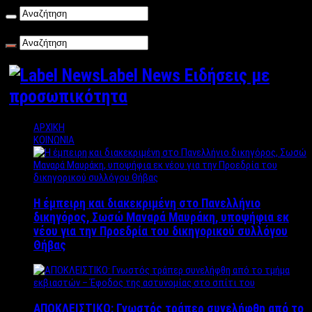
Πέμπτη , 06/08/2026
Label News Ειδήσεις με
προσωπικότητα
ΑΡΧΙΚΗ
ΚΟΙΝΩΝΙΑ
Η έμπειρη και διακεκριμένη στο Πανελλήνιο
δικηγόρος, Σωσώ Μαναρά Μαυράκη, υποψήφια εκ
νέου για την Προεδρία του δικηγορικού συλλόγου
Θήβας
ΑΠΟΚΛΕΙΣΤΙΚΟ: Γνωστός τράπερ συνελήφθη από το