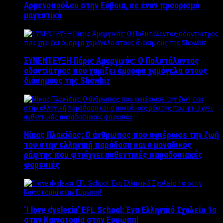
Αρμενοπούλου στην Εύβοια, σε έναν προορισμό
μαγευτικό
ΣΥΝΕΝΤΕΥΞΗ Πάρις Αμοργινός: O Πολυτάλαντος
οδοντίατρος που χαρίζει όμορφα χαμόγελα στους
διάσημους της Showbiz
Νίκος Πλακίδας: O άνθρωπος που αφιέρωσε την ζωή
του στην ελληνική παράδοση και ο μοναδικός
ράφτης που φτιάχνει αυθεντικές παραδοσιακές
φορεσιές
‘Ι love dyslexia’ EFL School: Ένα Ελληνικό Σχολείo 1ο
στην Καινοτομία στην Ευρώπη!