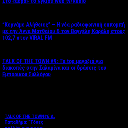
Στο «αέρα» το Kyklos Web tv/Radio
“Kερνάμε Αλήθειες” – Η νέα ραδιοφωνική εκπομπή
με την Άννα Ματθαίου & τον Βαγγέλη Καράλη στους
102,7 στον VIRAL FM
TALK OF THE TOWN #9: Τα top μαγαζιά για
διακοπές στην Σαλαμίνα και οι δράσεις του
Εμπορικού Συλλόγου
Δείτε επίσης
TALK OF THE TOWN#6 Δ.
Παπαδήμα: “Tόσες
πολλές ουσίες και