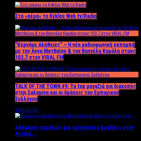
Στο «αέρα» το Kyklos Web tv/Radio
“Kερνάμε Αλήθειες” – Η νέα ραδιοφωνική εκπομπή
με την Άννα Ματθαίου & τον Βαγγέλη Καράλη στους
102,7 στον VIRAL FM
TALK OF THE TOWN #9: Τα top μαγαζιά για διακοπές
στην Σαλαμίνα και οι δράσεις του Εμπορικού
Συλλόγου
ΣΧΕΣΕΙΣ/ΣΕΞ
Απόμερες παραλίες για «αξέχαστες βραδιές» στην
Αττική …