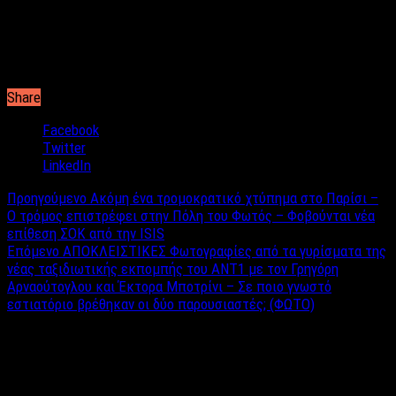
παλαιότερων shows που έκαναν επιτυχία, στην προσπάθεια
των καναλιών να ανεβάσουν τα νούμερα τηλεθέασής τους στην
prime time ζώνη. Εγώ από την άλλη, έφαγα ένα ταψί
τυροπιτάκια για να μην βαρεθώ…
Share
Facebook
Twitter
LinkedIn
Προηγούμενο
Ακόμη ένα τρομοκρατικό χτύπημα στο Παρίσι –
Ο τρόμος επιστρέφει στην Πόλη του Φωτός – Φοβούνται νέα
επίθεση ΣΟΚ από την ISIS
Επόμενο
ΑΠΟΚΛΕΙΣΤΙΚΕΣ Φωτογραφίες από τα γυρίσματα της
νέας ταξιδιωτικής εκπομπής του ANT1 με τον Γρηγόρη
Αρναούτογλου και Έκτορα Μποτρίνι – Σε ποιο γνωστό
εστιατόριο βρέθηκαν οι δύο παρουσιαστές; (ΦΩΤΟ)
Σχετικά άρθρα