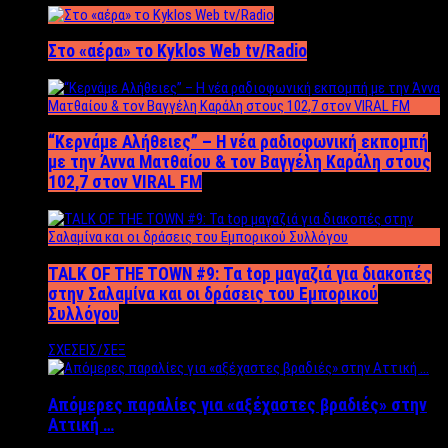
Στο «αέρα» το Kyklos Web tv/Radio
“Kερνάμε Αλήθειες” – Η νέα ραδιοφωνική εκπομπή
με την Άννα Ματθαίου & τον Βαγγέλη Καράλη στους
102,7 στον VIRAL FM
TALK OF THE TOWN #9: Τα top μαγαζιά για διακοπές
στην Σαλαμίνα και οι δράσεις του Εμπορικού
Συλλόγου
ΣΧΕΣΕΙΣ/ΣΕΞ
Απόμερες παραλίες για «αξέχαστες βραδιές» στην
Αττική …