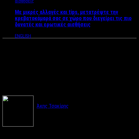
Με μικρές αλλαγές και tips, μετατρέψτε την
κρεβατοκάμαρά σας σε χώρο που διεγείρει τις πιο
δυνατές και ερωτικές αισθήσεις
ENGLISH
So You Think You Can Dance:
Το ξαναζεσταμένο φαγητό
που μας «σέρβιρε» ο ΑΝΤ1
Άκης Τσακίρης
Πρεμιέρα έκανε την Παρασκεύη 21 Απριλίου το
talent show “So You Think You Can Dance” στο