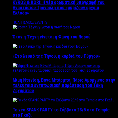
KYROS & KORI: Η νέα αρωματική υπογραφή του
Αναστάσιου Τρανούλη που «μυρίζουν αρχαία
Ελλάδα»
ΠΟΛΙΤΙΣΜΟΣ/EVENTS
Όταν η Τέχνη γίνεται η Φωνή του Νερού
«Στο λευκό της Τήνου, η καρδιά του Πύργου»
Μιμή Ντενίση, Βάνα Μπάρμπα, Πάρις Αμοργινός στην
τελευταία εντυπωσιακή παράσταση του Τάκη
Ζαχαράτου
Το νέο SPANK PARTY το Σάββατο 23/5 στο Temple
στο Γκάζι