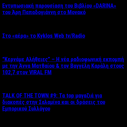
Εντυπωσιακή παρουσίαση του Βιβλίου «DARINA»
του Άρη Παπαδογιάννη στο Μονακό
Στο «αέρα» το Kyklos Web tv/Radio
“Kερνάμε Αλήθειες” – Η νέα ραδιοφωνική εκπομπή
με την Άννα Ματθαίου & τον Βαγγέλη Καράλη στους
102,7 στον VIRAL FM
TALK OF THE TOWN #9: Τα top μαγαζιά για
διακοπές στην Σαλαμίνα και οι δράσεις του
Εμπορικού Συλλόγου