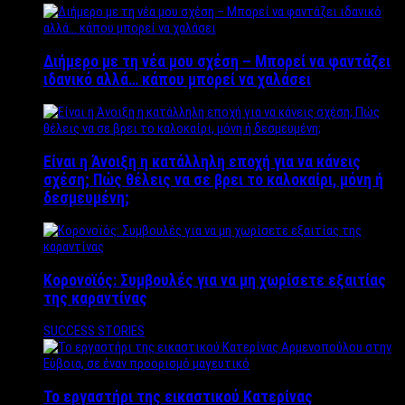
Διήμερο με τη νέα μου σχέση – Μπορεί να φαντάζει
ιδανικό αλλά… κάπου μπορεί να χαλάσει
Είναι η Άνοιξη η κατάλληλη εποχή για να κάνεις
σχέση; Πώς θέλεις να σε βρει το καλοκαίρι, μόνη ή
δεσμευμένη;
Κορονοϊός: Συμβουλές για να μη χωρίσετε εξαιτίας
της καραντίνας
SUCCESS STORIES
Το εργαστήρι της εικαστικού Κατερίνας