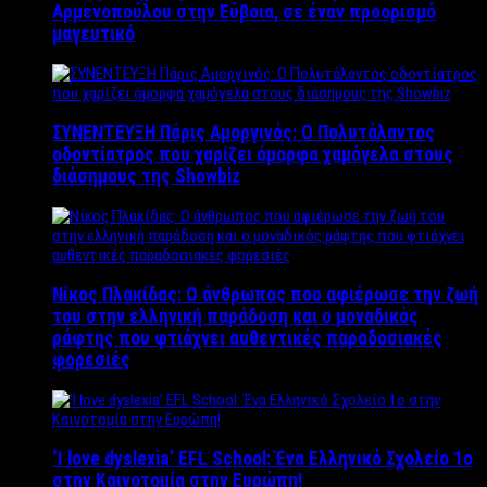
Αρμενοπούλου στην Εύβοια, σε έναν προορισμό
μαγευτικό
ΣΥΝΕΝΤΕΥΞΗ Πάρις Αμοργινός: O Πολυτάλαντος
οδοντίατρος που χαρίζει όμορφα χαμόγελα στους
διάσημους της Showbiz
Νίκος Πλακίδας: O άνθρωπος που αφιέρωσε την ζωή
του στην ελληνική παράδοση και ο μοναδικός
ράφτης που φτιάχνει αυθεντικές παραδοσιακές
φορεσιές
‘Ι love dyslexia’ EFL School: Ένα Ελληνικό Σχολείo 1ο
στην Καινοτομία στην Ευρώπη!