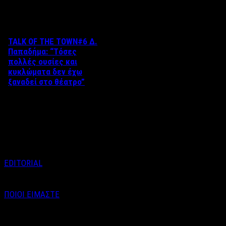
Δείτε επίσης
TALK OF THE TOWN#6 Δ.
Παπαδήμα: “Tόσες
πολλές ουσίες και
κυκλώματα δεν έχω
ξαναδεί στο θέατρο”
Στο 6ο επεισόδιο του talk of
the town με τον Βαγγέλη
Καράλη, η αγαπημένη ηθοποιός
…
EDITORIAL
ΠΟΙΟΙ ΕΙΜΑΣΤΕ
Email : info@labelnews.gr
Τηλέφωνο : 6998712903