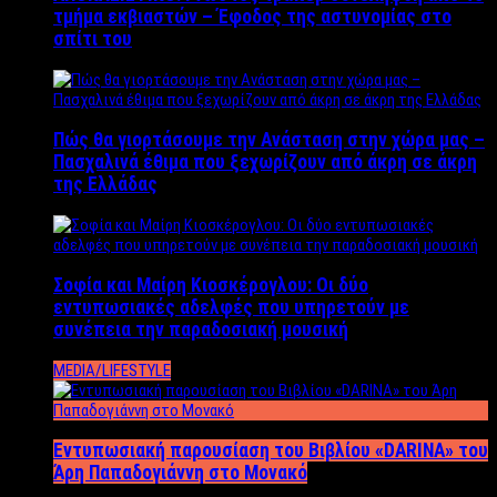
τμήμα εκβιαστών – Έφοδος της αστυνομίας στο
σπίτι του
Πώς θα γιορτάσουμε την Ανάσταση στην χώρα μας –
Πασχαλινά έθιμα που ξεχωρίζουν από άκρη σε άκρη
της Ελλάδας
Σοφία και Μαίρη Κιοσκέρογλου: Οι δύο
εντυπωσιακές αδελφές που υπηρετούν με
συνέπεια την παραδοσιακή μουσική
MEDIA/LIFESTYLE
Εντυπωσιακή παρουσίαση του Βιβλίου «DARINA» του
Άρη Παπαδογιάννη στο Μονακό