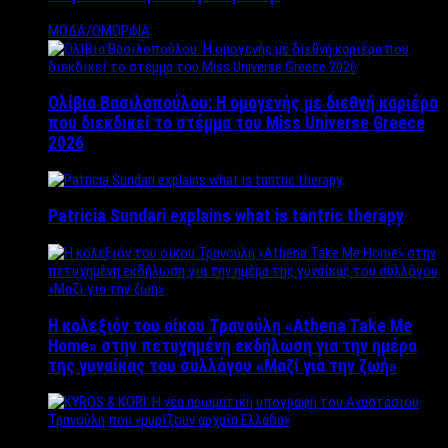
ΜΟΔΑ/ΟΜΟΡΦΙΑ
Ολίβια Βασιλοπούλου: Η ομογενής με διεθνή καριέρα
που διεκδικεί το στέμμα του Miss Universe Greece
2026
Patricia Sundari explains what is tantric therapy
Η κολεξιόν του οίκου Τρανούλη «Athena Take Me
Home» στην πετυχημένη εκδήλωση για την ημέρα
της γυναίκας του συλλόγου «Μαζί για την ζωή»