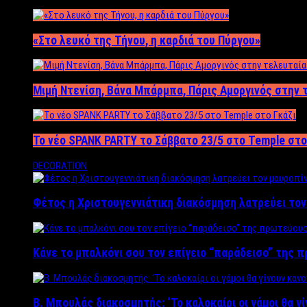
«Στο λευκό της Τήνου, η καρδιά του Πύργου»
Μιμή Ντενίση, Βάνα Μπάρμπα, Πάρις Αμοργινός στην
Το νέο SPANK PARTY το Σάββατο 23/5 στο Temple στο
DECORATION
Φέτος η Χριστουγεννιάτικη διακόσμηση λατρεύει το
Κάνε το μπαλκόνι σου τον επίγειο “παράδεισο” της 
Β. Μπουλάς διακοσμητής: ‘Το καλοκαίρι οι γάμοι θα γ