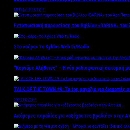
MEDIA/LIFESTYLE
Εντυπωσιακή παρουσίαση του Βιβλίου «DARINA» του 
Στο «αέρα» το Kyklos Web tv/Radio
“Kερνάμε Αλήθειες” – Η νέα ραδιοφωνική εκπομπή με
TALK OF THE TOWN #9: Τα top μαγαζιά για διακοπές σ
ΣΧΕΣΕΙΣ/ΣΕΞ
Απόμερες παραλίες για «αξέχαστες βραδιές» στην Α