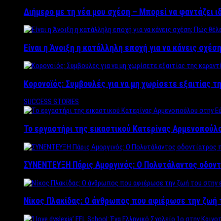
Διήμερο με τη νέα μου σχέση – Μπορεί να φαντάζει ι
Είναι η Άνοιξη η κατάλληλη εποχή για να κάνεις σχέση
Κορονοϊός: Συμβουλές για να μη χωρίσετε εξαιτίας τ
SUCCESS STORIES
Το εργαστήρι της εικαστικού Κατερίνας Αρμενοπούλο
ΣΥΝΕΝΤΕΥΞΗ Πάρις Αμοργινός: O Πολυτάλαντος οδοντ
Νίκος Πλακίδας: O άνθρωπος που αφιέρωσε την ζωή 