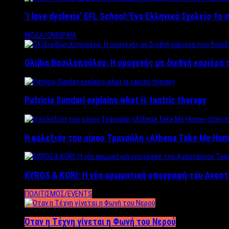
‘Ι love dyslexia’ EFL School: Ένα Ελληνικό Σχολείo 1
ΜΟΔΑ/ΟΜΟΡΦΙΑ
Ολίβια Βασιλοπούλου: Η ομογενής με διεθνή καριέρα 
Patricia Sundari explains what is tantric therapy
Η κολεξιόν του οίκου Τρανούλη «Athena Take Me Hom
KYROS & KORI: Η νέα αρωματική υπογραφή του Αναστ
ΠΟΛΙΤΙΣΜΟΣ/EVENTS
Όταν η Τέχνη γίνεται η Φωνή του Νερού