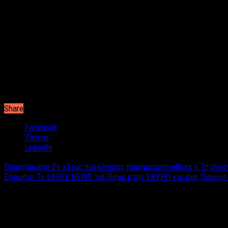
8-10 Οκτωβρίου στην Λεωφόρο Νάτο 400 στον Ασπρόπυργο από τ
ου
Διοργανωτές του 1
Music Bass Festival είναι οι Ηλίας Αβραμί
Share
Facebook
Twitter
LinkedIn
Προηγούμενο
Σε κλίμα συγκίνησης πραγματοποιήθηκε η 7η συνά
Επόμενο
Το LABEL NEWS ταξίδεψε στην ΣΚΥΡΟ και σας Παρουσιά
Σχετικά άρθρα