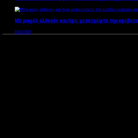
Με μικρές αλλαγές και tips, μετατρέψτε την κρεβατο
ENGLISH
To 1o Music Bass Festival έρ
φεστιβάλ ήχου αυτοκινήτων
Μετά την επιτυχία που είχε το Music Bass Festival σε περιοχές
Είσαι λάτρης του δυνατού ήχου; Αντέχεις τα πολλά decibel; Θε
μοναδικό και για πρώτη φορά φεστιβάλ ήχου αυτοκινήτων που 
Έλα να συναντήσεις, να δεις και να ακούσεις από κοντά όλα όσα
εντυπωσιακές καυτές χορεύτριες!
Τιμή εισόδου για τα αυτοκίνητα 5 ευρώ. Είσοδος για το κοινό ε