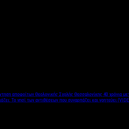
ις 12 το μεσημέρι.
δης, Γιώργος Συμεονίδης, Παύλος Σαμουρκασίδης και Χρήστος Ζάν
ντηση αποφοίτων Θεολογικής Σχολής Θεσσαλονίκης 40 χρόνια με
ζει: To νησί των αντιθέσεων που συναρπάζει και γοητεύει (VID