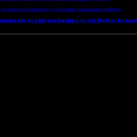
κάμαρά σας σε χώρο που διεγείρει τις πιο δυνατές και ερω
χεται στην Αττική – Για πρώτη 
 σε όλη της Ελλάδα για πρώτη φορά έρχεται στην Αττική!
ς να δεις από κοντά μερικά από τα δυνατότερα αυτοκίνητα σε ήχο;
διοργανώνεται στον Ασπρόπυργο .
 βλέπεις σε βιντεάκια από το ίντερνετ μέσα σε ένα χώρο με πολλ
λεύθερη.