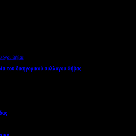
ρία του δικηγορικού συλλόγου Θήβας
άδας
σική