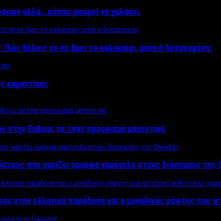
δανικό αλλά… κάπου μπορεί να χαλάσει
; Πώς θέλεις να σε βρει το καλοκαίρι, μόνη ή δεσμευμένη;
ης καραντίνας
υ στην Εύβοια, σε έναν προορισμό μαγευτικό
ίατρος που χαρίζει όμορφα χαμόγελα στους διάσημους της 
του στην ελληνική παράδοση και ο μοναδικός ράφτης που φ