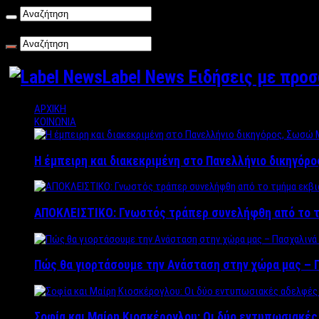
Σάββατο , 08/08/2026
Label News Ειδήσεις με προ
ΑΡΧΙΚΗ
ΚΟΙΝΩΝΙΑ
Η έμπειρη και διακεκριμένη στο Πανελλήνιο δικηγόρ
ΑΠΟΚΛΕΙΣΤΙΚΟ: Γνωστός τράπερ συνελήφθη από το τ
Πώς θα γιορτάσουμε την Ανάσταση στην χώρα μας – Π
Σοφία και Μαίρη Κιοσκέρογλου: Οι δύο εντυπωσιακέ