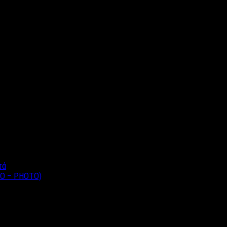
τος.
τά
EO – PHOTO)