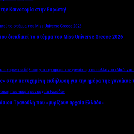
ο στην Καινοτομία στην Ευρώπη!
που διεκδικεί το στέμμα του Miss Universe Greece 2026
e» στην πετυχημένη εκδήλωση για την ημέρα της γυναίκας τ
άσιου Τρανούλη που «μυρίζουν αρχαία Ελλάδα»