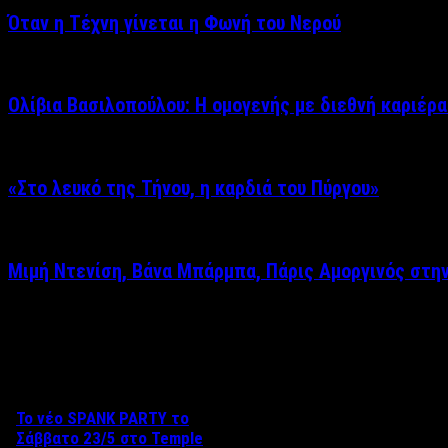
Όταν η Τέχνη γίνεται η Φωνή του Νερού
Ολίβια Βασιλοπούλου: Η ομογενής με διεθνή καριέρα
«Στο λευκό της Τήνου, η καρδιά του Πύργου»
Μιμή Ντενίση, Βάνα Μπάρμπα, Πάρις Αμοργινός στη
Δείτε επίσης
Το νέο SPANK PARTY το
Σάββατο 23/5 στο Temple