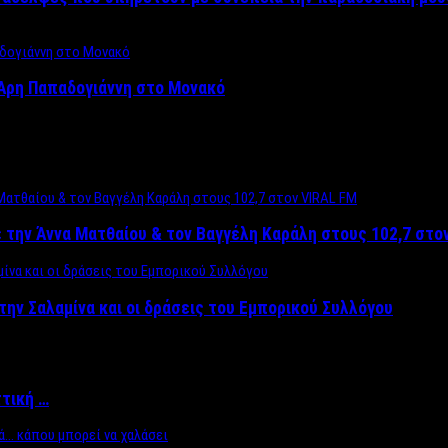
Άρη Παπαδογιάννη στο Μονακό
 την Άννα Ματθαίου & τον Βαγγέλη Καράλη στους 102,7 στο
την Σαλαμίνα και οι δράσεις του Εμπορικού Συλλόγου
ττική …