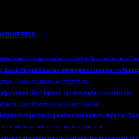
σωπικότητα
ος, Σωσώ Μαναρά Μαυράκη, υποψήφια εκ νέου για την Προεδ
μήμα εκβιαστών – Έφοδος της αστυνομίας στο σπίτι του
ασχαλινά έθιμα που ξεχωρίζουν από άκρη σε άκρη της Ελλ
ς αδελφές που υπηρετούν με συνέπεια την παραδοσιακή μου