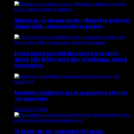
Διήμερο με τη νέα μου σχέση – Μπορεί να φαντάζει
ιδανικό αλλά… κάπου μπορεί να χαλάσει
Είναι η Άνοιξη η κατάλληλη εποχή για να κάνεις
σχέση; Πώς θέλεις να σε βρει το καλοκαίρι, μόνη ή
δεσμευμένη;
Κορονοϊός: Συμβουλές για να μη χωρίσετε εξαιτίας
της καραντίνας
SUCCESS STORIES
Το εργαστήρι της εικαστικού Κατερίνας