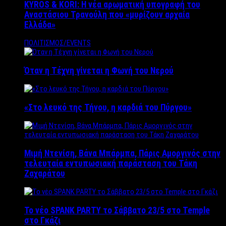
KYROS & KORI: Η νέα αρωματική υπογραφή του
Αναστάσιου Τρανούλη που «μυρίζουν αρχαία
Ελλάδα»
ΠΟΛΙΤΙΣΜΟΣ/EVENTS
Όταν η Τέχνη γίνεται η Φωνή του Νερού
«Στο λευκό της Τήνου, η καρδιά του Πύργου»
Μιμή Ντενίση, Βάνα Μπάρμπα, Πάρις Αμοργινός στην
τελευταία εντυπωσιακή παράσταση του Τάκη
Ζαχαράτου
Το νέο SPANK PARTY το Σάββατο 23/5 στο Temple
στο Γκάζι