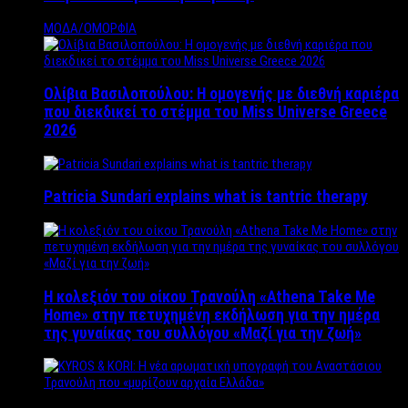
ΜΟΔΑ/ΟΜΟΡΦΙΑ
Ολίβια Βασιλοπούλου: Η ομογενής με διεθνή καριέρα
που διεκδικεί το στέμμα του Miss Universe Greece
2026
Patricia Sundari explains what is tantric therapy
Η κολεξιόν του οίκου Τρανούλη «Athena Take Me
Home» στην πετυχημένη εκδήλωση για την ημέρα
της γυναίκας του συλλόγου «Μαζί για την ζωή»