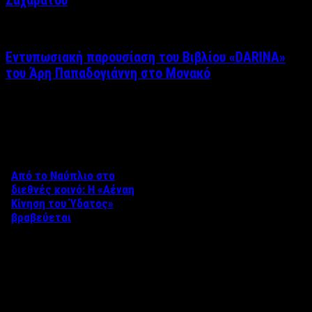
Ζαχαράτου
Εντυπωσιακή παρουσίαση του Βιβλίου «DARINA»
του Άρη Παπαδογιάννη στο Μονακό
Δείτε επίσης
Από το Ναύπλιο στο
διεθνές κοινό: Η «Αέναη
Κίνηση του Ύδατος»
βραβεύεται
Στο πλαίσιο του 8ου Διεθνούς
Φεστιβάλ Κινηματογράφου
Ναυπλίου «ΓΕΦΥΡΕΣ», το
ντοκιμαντέρ «Η Αέναη Κίνηση
του …