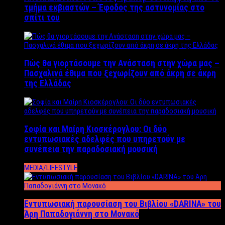
τμήμα εκβιαστών – Έφοδος της αστυνομίας στο
σπίτι του
Πώς θα γιορτάσουμε την Ανάσταση στην χώρα μας –
Πασχαλινά έθιμα που ξεχωρίζουν από άκρη σε άκρη
της Ελλάδας
Σοφία και Μαίρη Κιοσκέρογλου: Οι δύο
εντυπωσιακές αδελφές που υπηρετούν με
συνέπεια την παραδοσιακή μουσική
MEDIA/LIFESTYLE
Εντυπωσιακή παρουσίαση του Βιβλίου «DARINA» του
Άρη Παπαδογιάννη στο Μονακό