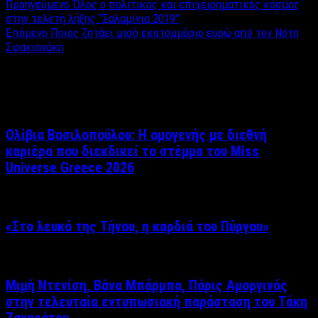
Προηγούμενο
Όλος ο πολιτικός και επιχειρηματικός κόσμος
στην τελετή λήξης “Σαλαμίνια 2019”
Επόμενο
Ποιος ζητάει μισό εκατομμύριο ευρώ από τον Νότη
Σφακιανάκη
Σχετικά άρθρα
Ολίβια Βασιλοπούλου: Η ομογενής με διεθνή
καριέρα που διεκδικεί το στέμμα του Miss
Universe Greece 2026
«Στο λευκό της Τήνου, η καρδιά του Πύργου»
Μιμή Ντενίση, Βάνα Μπάρμπα, Πάρις Αμοργινός
στην τελευταία εντυπωσιακή παράσταση του Τάκη