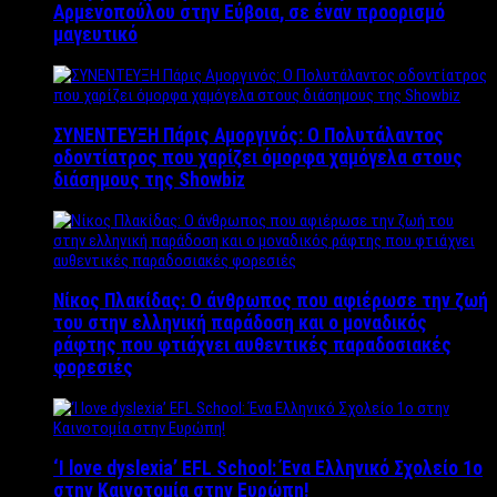
Αρμενοπούλου στην Εύβοια, σε έναν προορισμό
μαγευτικό
ΣΥΝΕΝΤΕΥΞΗ Πάρις Αμοργινός: O Πολυτάλαντος
οδοντίατρος που χαρίζει όμορφα χαμόγελα στους
διάσημους της Showbiz
Νίκος Πλακίδας: O άνθρωπος που αφιέρωσε την ζωή
του στην ελληνική παράδοση και ο μοναδικός
ράφτης που φτιάχνει αυθεντικές παραδοσιακές
φορεσιές
‘Ι love dyslexia’ EFL School: Ένα Ελληνικό Σχολείo 1ο
στην Καινοτομία στην Ευρώπη!