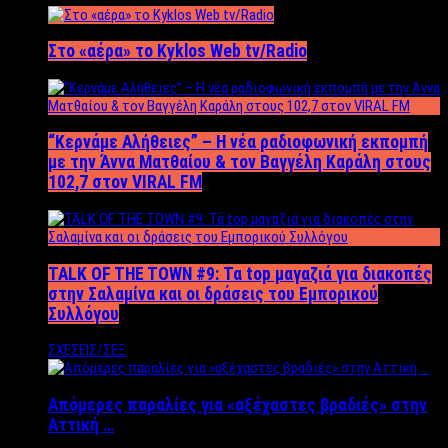
Στο «αέρα» το Kyklos Web tv/Radio
“Kερνάμε Αλήθειες” – Η νέα ραδιοφωνική εκπομπή
με την Άννα Ματθαίου & τον Βαγγέλη Καράλη στους
102,7 στον VIRAL FM
TALK OF THE TOWN #9: Τα top μαγαζιά για διακοπές
στην Σαλαμίνα και οι δράσεις του Εμπορικού
Συλλόγου
ΣΧΕΣΕΙΣ/ΣΕΞ
Απόμερες παραλίες για «αξέχαστες βραδιές» στην
Αττική …