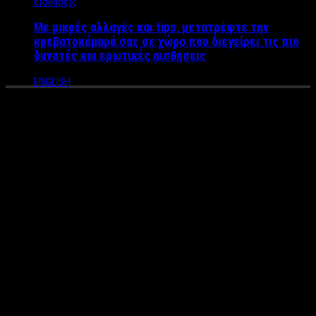
Με μικρές αλλαγές και tips, μετατρέψτε την
κρεβατοκάμαρά σας σε χώρο που διεγείρει τις πιο
δυνατές και ερωτικές αισθήσεις
ENGLISH
Έσκασε τώρα! Μήνυση της
Σοφίας Γιαννικοπουλου για τα
όσα ειπώθηκαν στην εκπομπή
του Λιάγκα
Στα δικαστήρια της πρώην Σχολής Ευελπίδων βρέθηκε πριν
από λίγη ώρα η Σοφία Γιαννικοπούλου καταθέτοντας μήνυση
για το αδίκημα της συκοφαντικής δυσφήμισης για όσα
ειπώθηκαν στην εκπομπή του Γιώργου Λιάγκα.
Όπως αποκαλύπτει το ereportaz η τέως σύζυγος του