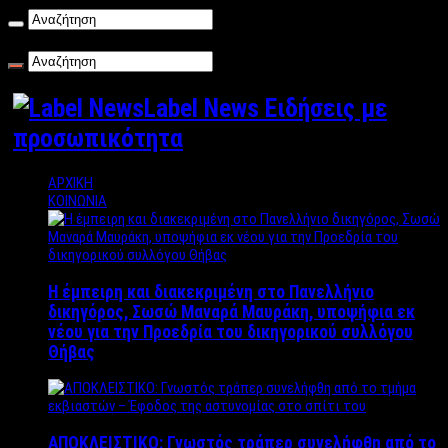
Σάββατο , 08/08/2026
Label News Ειδήσεις με
προσωπικότητα
ΑΡΧΙΚΗ
ΚΟΙΝΩΝΙΑ
Η έμπειρη και διακεκριμένη στο Πανελλήνιο
δικηγόρος, Σωσώ Μαναρά Μαυράκη, υποψήφια εκ
νέου για την Προεδρία του δικηγορικού συλλόγου
Θήβας
ΑΠΟΚΛΕΙΣΤΙΚΟ: Γνωστός τράπερ συνελήφθη από το