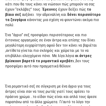
κάτι που θα τους κάνει να νιώσουν πώς μπορούν να σας
έχουν ‘’σκλάβες’’ τους.
Έρευνες
έχουν δείξει πώς
το
βίαιο σεξ
αυξάνει την αδρεναλίνη και
δένει περισσότερο
τα ζευγάρια
κάνοντας μια σχέση να φουντώνει ακόμα πιο
πολύ.
Ένα ”άγριο” σεξ προσφέρει περισσότερους και πιο
έντονους οργασμούς σε έναν άντρα και επίσης του δίνει
μεγαλύτερη ευχαρίστηση αφού δεν τον κάνει να βαριέται
,αντίθετα γίνεται πιο σκληρός και χαίρεται με το να
επιβάλλει ελεγχόμενο πόνο. Με λίγα λόγια
οι άντρες
βρίσκουν βαρετό το ρομαντικό κρεβάτι
,δεν τους
προσφέρει αυτό που πραγματικά θέλουν.
Ένα ρομαντικό σεξ σε σύγκριση με ένα άγριο για τους
άντρες είναι σαν να τους ρωτάς γιατί τους αρέσει το
πράσινο χρώμα …το είδαν πώς είναι και απλά τους άρεσε
παραπάνω από τα άλλα χρώματα. Γι’αυτό το λόγο την