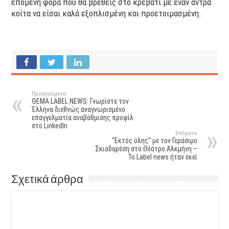
επόμενη φορά που θα βρεθείς στο κρεβάτι με έναν άντρα
κοίτα να είσαι καλά εξοπλισμένη και προετοιμασμένη.
Προηγούμενο
ΘΕΜΑ LABEL NEWS: Γνωρίστε τον
Έλληνα διεθνώς αναγνωρισμένο
επαγγελματία αναβάθμισης προφίλ
στο LinkedIn
Επόμενο
“Εκτός ύλης” με τον Γεράσιμο
Σκιαδαρέση στο Θέατρο Αλκμήνη –
Το Label news ήταν εκεί
Σχετικά άρθρα