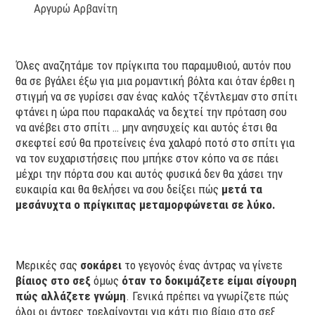
Αργυρώ Αρβανίτη
Όλες αναζητάμε τον πρίγκιπα του παραμυθιού, αυτόν που
θα σε βγάλει έξω για μια ρομαντική βόλτα και όταν έρθει η
στιγμή να σε γυρίσει σαν ένας καλός τζέντλεμαν στο σπίτι
φτάνει η ώρα που παρακαλάς να δεχτεί την πρόταση σου
να ανέβει στο σπίτι … μην ανησυχείς και αυτός έτσι θα
σκεφτεί εσύ θα προτείνεις ένα χαλαρό ποτό στο σπίτι για
να τον ευχαριστήσεις που μπήκε στον κόπο να σε πάει
μέχρι την πόρτα σου και αυτός φυσικά δεν θα χάσει την
ευκαιρία και θα θελήσει να σου δείξει πώς
μετά τα
μεσάνυχτα ο πρίγκιπας μεταμορφώνεται σε λύκο.
Μερικές σας
σοκάρει
το γεγονός ένας άντρας να γίνετε
βίαιος στο σεξ
όμως
όταν το δοκιμάζετε είμαι σίγουρη
πώς αλλάζετε γνώμη
. Γενικά πρέπει να γνωρίζετε πώς
όλοι οι άντρες τρελαίνονται για κάτι πιο βίαιο στο σεξ