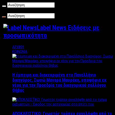
Σάββατο , 08/08/2026
Label News Ειδήσεις με
προσωπικότητα
ΑΡΧΙΚΗ
ΚΟΙΝΩΝΙΑ
Η έμπειρη και διακεκριμένη στο Πανελλήνιο
δικηγόρος, Σωσώ Μαναρά Μαυράκη, υποψήφια εκ
νέου για την Προεδρία του δικηγορικού συλλόγου
Θήβας
ΑΠΟΚΛΕΙΣΤΙΚΟ: Γνωστός τράπερ συνελήφθη από το