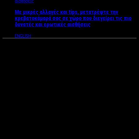
Με μικρές αλλαγές και tips, μετατρέψτε την
κρεβατοκάμαρά σας σε χώρο που διεγείρει τις πιο
δυνατές και ερωτικές αισθήσεις
ENGLISH
Γιατί οι άντρες αφήνουν
μουστάκι τον Νοέμβρη – Το
κίνημα «Movember» για καλό
σκοπό
Του:
Άκη Τσακίρη
Για έναν ακόμη Νοέμβρη, οι περισσότεροι άνδρες του πλανήτη
αποφασίζουν να αφήσου μουστάκι και αν τους ρωτήσεις
“γιατί;” θα σου απαντήσουν για καλό σκοπό.