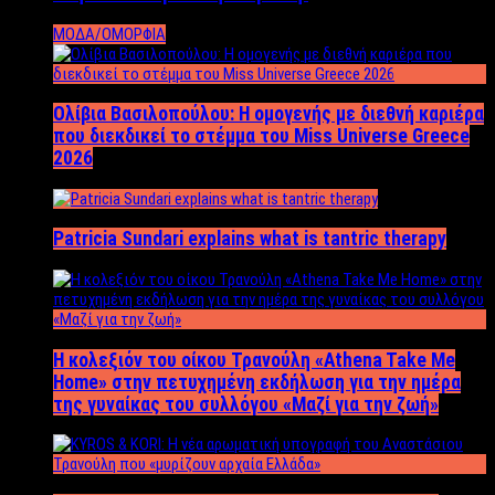
ΜΟΔΑ/ΟΜΟΡΦΙΑ
Ολίβια Βασιλοπούλου: Η ομογενής με διεθνή καριέρα
που διεκδικεί το στέμμα του Miss Universe Greece
2026
Patricia Sundari explains what is tantric therapy
Η κολεξιόν του οίκου Τρανούλη «Athena Take Me
Home» στην πετυχημένη εκδήλωση για την ημέρα
της γυναίκας του συλλόγου «Μαζί για την ζωή»