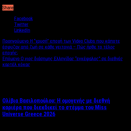
Share
Facebook
Twitter
LinkedIn
Προηγούμενο
Η “χρυσή” εποχή των Video Clubs που κάποτε
έσφυζαν από ζωή σε κάθε γειτονιά – Πώς ήρθε το τέλος
εποχής;
Επόμενο
Ο γιος διάσημης Ελληνίδας “εγκέφαλος” σε διεθνές
καρτέλ κόκας
Σχετικά άρθρα
Ολίβια Βασιλοπούλου: Η ομογενής με διεθνή
καριέρα που διεκδικεί το στέμμα του Miss
Universe Greece 2026