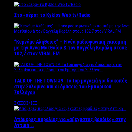
Στο «αέρα» το Kyklos Web tv/Radio
“Kερνάμε Αλήθειες” – Η νέα ραδιοφωνική εκπομπή
με την Άννα Ματθαίου & τον Βαγγέλη Καράλη στους
102,7 στον VIRAL FM
TALK OF THE TOWN #9: Τα top μαγαζιά για διακοπές
στην Σαλαμίνα και οι δράσεις του Εμπορικού
Συλλόγου
ΣΧΕΣΕΙΣ/ΣΕΞ
Απόμερες παραλίες για «αξέχαστες βραδιές» στην
Αττική …