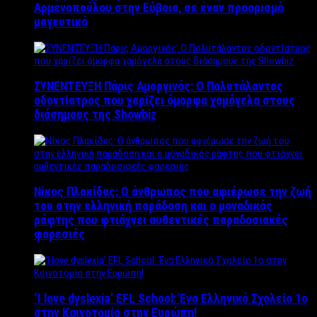
Αρμενοπούλου στην Εύβοια, σε έναν προορισμό
μαγευτικό
ΣΥΝΕΝΤΕΥΞΗ Πάρις Αμοργινός: O Πολυτάλαντος
οδοντίατρος που χαρίζει όμορφα χαμόγελα στους
διάσημους της Showbiz
Νίκος Πλακίδας: O άνθρωπος που αφιέρωσε την ζωή
του στην ελληνική παράδοση και ο μοναδικός
ράφτης που φτιάχνει αυθεντικές παραδοσιακές
φορεσιές
‘Ι love dyslexia’ EFL School: Ένα Ελληνικό Σχολείo 1ο
στην Καινοτομία στην Ευρώπη!