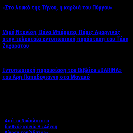
«Στο λευκό της Τήνου, η καρδιά του Πύργου»
Μιμή Ντενίση, Βάνα Μπάρμπα, Πάρις Αμοργινός
στην τελευταία εντυπωσιακή παράσταση του Τάκη
Ζαχαράτου
Εντυπωσιακή παρουσίαση του Βιβλίου «DARINA»
του Άρη Παπαδογιάννη στο Μονακό
Δείτε επίσης
Από το Ναύπλιο στο
διεθνές κοινό: Η «Αέναη
Κίνηση του Ύδατος»