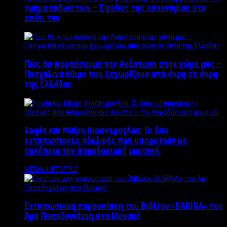
τμήμα εκβιαστών – Έφοδος της αστυνομίας στο
σπίτι του
Πώς θα γιορτάσουμε την Ανάσταση στην χώρα μας –
Πασχαλινά έθιμα που ξεχωρίζουν από άκρη σε άκρη
της Ελλάδας
Σοφία και Μαίρη Κιοσκέρογλου: Οι δύο
εντυπωσιακές αδελφές που υπηρετούν με
συνέπεια την παραδοσιακή μουσική
MEDIA/LIFESTYLE
Εντυπωσιακή παρουσίαση του Βιβλίου «DARINA» του
Άρη Παπαδογιάννη στο Μονακό