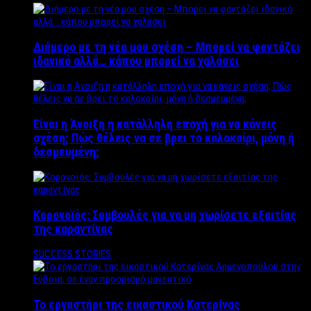
Διήμερο με τη νέα μου σχέση – Μπορεί να φαντάζει
ιδανικό αλλά… κάπου μπορεί να χαλάσει
Είναι η Άνοιξη η κατάλληλη εποχή για να κάνεις
σχέση; Πώς θέλεις να σε βρει το καλοκαίρι, μόνη ή
δεσμευμένη;
Κορονοϊός: Συμβουλές για να μη χωρίσετε εξαιτίας
της καραντίνας
SUCCESS STORIES
Το εργαστήρι της εικαστικού Κατερίνας