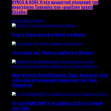
KYROS & KORI: Η νέα αρωματική υπογραφή του
Αναστάσιου Τρανούλη που «μυρίζουν αρχαία
Ελλάδα»
ΠΟΛΙΤΙΣΜΟΣ/EVENTS
Όταν η Τέχνη γίνεται η Φωνή του Νερού
«Στο λευκό της Τήνου, η καρδιά του Πύργου»
Μιμή Ντενίση, Βάνα Μπάρμπα, Πάρις Αμοργινός στην
τελευταία εντυπωσιακή παράσταση του Τάκη
Ζαχαράτου
Το νέο SPANK PARTY το Σάββατο 23/5 στο Temple
στο Γκάζι