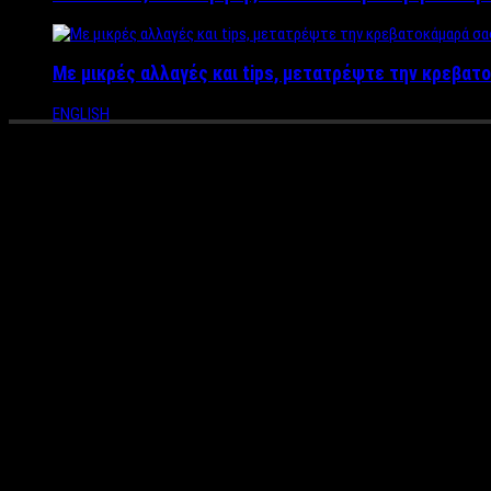
Με μικρές αλλαγές και tips, μετατρέψτε την κρεβατο
ENGLISH
Για πρώτη φορά τραγούδια στ
Πηγή: Espresso
Ρεπορτάζ: Βαγγέλης Καράλης
Ο Κώστας Αρμενόπουλος πρωτοπόρησε και για πρώτη φορά έγινε 
live στο «Γυάλινο Μουσικό Θέατρο» με το μαγαζί να είναι sold
νοηματική γλώσσα για άτομα κωφά που ήταν στον χώρο ως κοινό
Μιλώντας στην espresso o τραγουδιστής εξηγεί την όμορφη και
είναι φίλος με τον πατέρα του Βαγγέλη ο οποίος άκουσε τα τρα
στο κορμί σου» κάνοντας ένα πολύ όμορφο βίντεο που ανέβηκε 
μαζί με τον Βαγγέλη να εμφανιστεί μαζί μου στην σκηνή αποδίδ
Μουσικό θέατρο καθώς δεν το είχαμε ανακοινώσει και άρεσε π