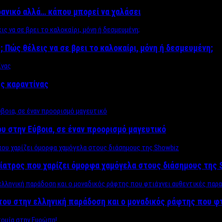
δανικό αλλά… κάπου μπορεί να χαλάσει
; Πώς θέλεις να σε βρει το καλοκαίρι, μόνη ή δεσμευμένη;
ης καραντίνας
υ στην Εύβοια, σε έναν προορισμό μαγευτικό
ίατρος που χαρίζει όμορφα χαμόγελα στους διάσημους της 
του στην ελληνική παράδοση και ο μοναδικός ράφτης που φ