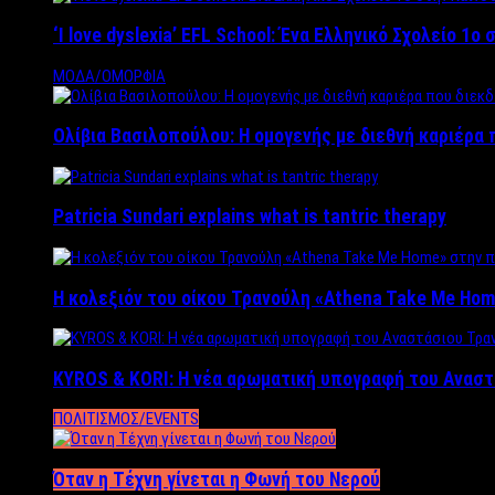
‘Ι love dyslexia’ EFL School: Ένα Ελληνικό Σχολείo 1
ΜΟΔΑ/ΟΜΟΡΦΙΑ
Ολίβια Βασιλοπούλου: Η ομογενής με διεθνή καριέρα 
Patricia Sundari explains what is tantric therapy
Η κολεξιόν του οίκου Τρανούλη «Athena Take Me Hom
KYROS & KORI: Η νέα αρωματική υπογραφή του Αναστ
ΠΟΛΙΤΙΣΜΟΣ/EVENTS
Όταν η Τέχνη γίνεται η Φωνή του Νερού