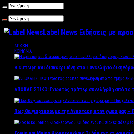
Παρασκευή , 07/08/2026
Label News Ειδήσεις με προ
ΑΡΧΙΚΗ
ΚΟΙΝΩΝΙΑ
Η έμπειρη και διακεκριμένη στο Πανελλήνιο δικηγόρ
ΑΠΟΚΛΕΙΣΤΙΚΟ: Γνωστός τράπερ συνελήφθη από το τ
Πώς θα γιορτάσουμε την Ανάσταση στην χώρα μας – Π
Σοφία και Μαίρη Κιοσκέρογλου: Οι δύο εντυπωσιακέ