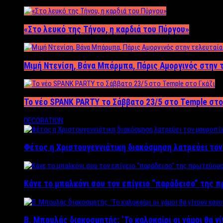
«Στο λευκό της Τήνου, η καρδιά του Πύργου»
Μιμή Ντενίση, Βάνα Μπάρμπα, Πάρις Αμοργινός στην
Το νέο SPANK PARTY το Σάββατο 23/5 στο Temple στο
DECORATION
Φέτος η Χριστουγεννιάτικη διακόσμηση λατρεύει το
Κάνε το μπαλκόνι σου τον επίγειο “παράδεισο” της 
Β. Μπουλάς διακοσμητής: ‘Το καλοκαίρι οι γάμοι θα γ