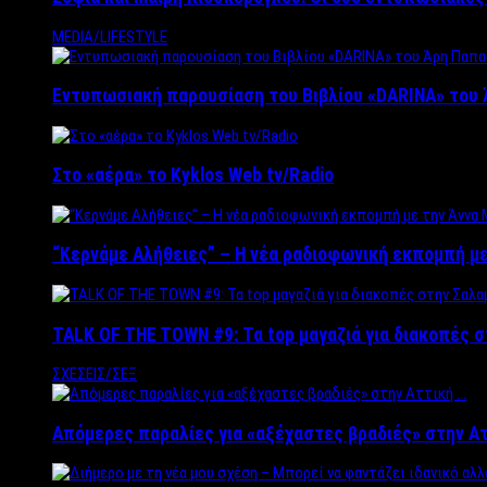
MEDIA/LIFESTYLE
Εντυπωσιακή παρουσίαση του Βιβλίου «DARINA» του 
Στο «αέρα» το Kyklos Web tv/Radio
“Kερνάμε Αλήθειες” – Η νέα ραδιοφωνική εκπομπή με
TALK OF THE TOWN #9: Τα top μαγαζιά για διακοπές σ
ΣΧΕΣΕΙΣ/ΣΕΞ
Απόμερες παραλίες για «αξέχαστες βραδιές» στην Α