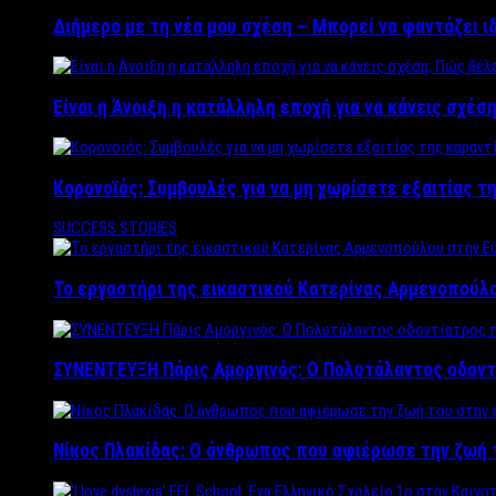
Διήμερο με τη νέα μου σχέση – Μπορεί να φαντάζει ι
Είναι η Άνοιξη η κατάλληλη εποχή για να κάνεις σχέση
Κορονοϊός: Συμβουλές για να μη χωρίσετε εξαιτίας τ
SUCCESS STORIES
Το εργαστήρι της εικαστικού Κατερίνας Αρμενοπούλο
ΣΥΝΕΝΤΕΥΞΗ Πάρις Αμοργινός: O Πολυτάλαντος οδοντ
Νίκος Πλακίδας: O άνθρωπος που αφιέρωσε την ζωή 