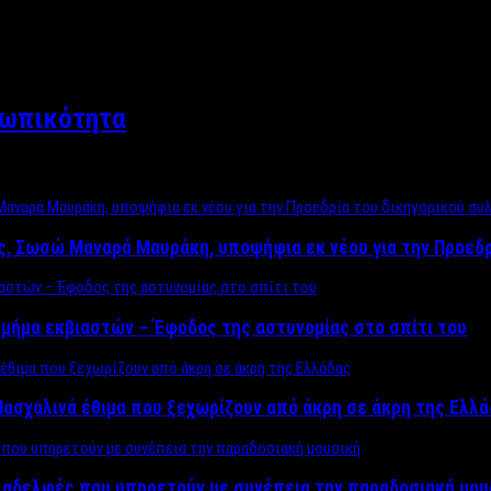
σωπικότητα
ος, Σωσώ Μαναρά Μαυράκη, υποψήφια εκ νέου για την Προεδ
μήμα εκβιαστών – Έφοδος της αστυνομίας στο σπίτι του
ασχαλινά έθιμα που ξεχωρίζουν από άκρη σε άκρη της Ελλ
ς αδελφές που υπηρετούν με συνέπεια την παραδοσιακή μου