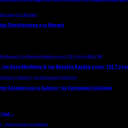
Άρη Παπαδογιάννη στο Μονακό
 την Άννα Ματθαίου & τον Βαγγέλη Καράλη στους 102,7 στο
την Σαλαμίνα και οι δράσεις του Εμπορικού Συλλόγου
ττική …