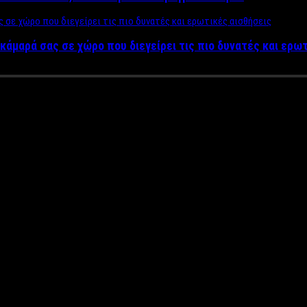
κάμαρά σας σε χώρο που διεγείρει τις πιο δυνατές και ερω
ην νοηματική σε συναυλία του 
απόδοση στην νοηματική γλώσσα για άτομα κωφά σε live stage! 
 out! Στην σκηνή μαζί του εμφανίστηκε και ο Βαγγέλης Μιστιλόγλ
.
 πρωτότυπη πρωτοβουλία που πήρε στηρίζοντας άτομα με ιδιαιτε
γούδια μου και του άρεσαν πολύ. Μου πρότεινε να αποδώσει στην 
στα social media και άρεσε πολύ. Επειδή έχω πολλά άτομα με ιδ
οντας στην νοηματική γλώσσα κάποια από τα τραγούδια μου. Έτσι
ολύ καθώς υπήρχαν και θεατές κωφοί.»