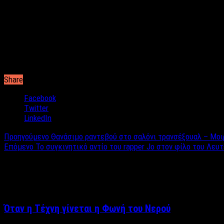
αναφέρει και συνεχίζει λέγοντας την συγκίνηση που βίωσε επάνω
κοινό ενθουσιάστηκε νοιώθοντας ένα έντονο κλίμα συναισθηματ
όλους εμάς! Άτομα που μπορεί να έχουν κάποιες ιδιαιτερότητες
από την κοινωνία. Σκεφτόμαστε να κάνουμε και άλλα live μαζί με
Share
Facebook
Twitter
LinkedIn
Προηγούμενο
Θανάσιμο ραντεβού στο σαλόνι τρανσέξουαλ – Μοι
Επόμενο
To συγκινητικό αντίο του rapper Jo στον φίλο του Λευ
Σχετικά άρθρα
Όταν η Τέχνη γίνεται η Φωνή του Νερού