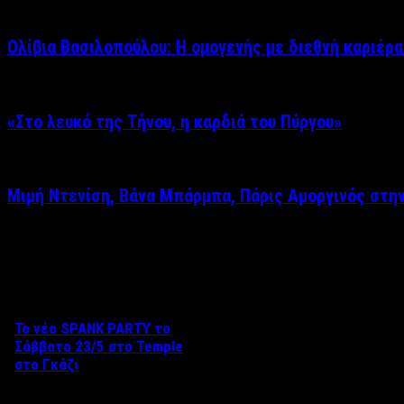
Ολίβια Βασιλοπούλου: Η ομογενής με διεθνή καριέρα
«Στο λευκό της Τήνου, η καρδιά του Πύργου»
Μιμή Ντενίση, Βάνα Μπάρμπα, Πάρις Αμοργινός στη
Δείτε επίσης
Το νέο SPANK PARTY το
Σάββατο 23/5 στο Temple
στο Γκάζι
Aπό τον Βαγγέλη Καράλη Το