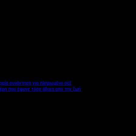
 στην σκηνή: «Ένοιωσα μεγάλη συγκίνηση βλέποντας αρχικά τον Βα
ικής φόρτισης. Είναι πανέμορφο να βλέπεις ανθρώπους με τόσο μ
 δείχνουν πολύ αγάπη και παθιάζονται όταν δημιουργούν διότι δ
 τον Βαγγέλη γιατί η μουσική και η ψυχαγωγία είναι για όλους!» 
ραία συνάντηση για πληρωμένο σεξ
τέρη που έφυγε τόσο άδικα από την ζωή