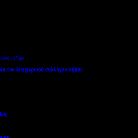
ρία του δικηγορικού συλλόγου Θήβας
άδας
σική