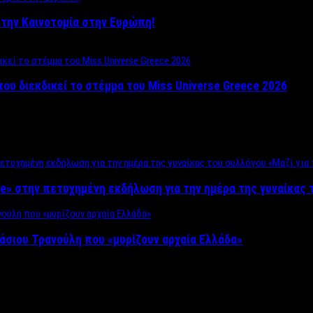
ο στην Καινοτομία στην Ευρώπη!
που διεκδικεί το στέμμα του Miss Universe Greece 2026
e» στην πετυχημένη εκδήλωση για την ημέρα της γυναίκας τ
άσιου Τρανούλη που «μυρίζουν αρχαία Ελλάδα»