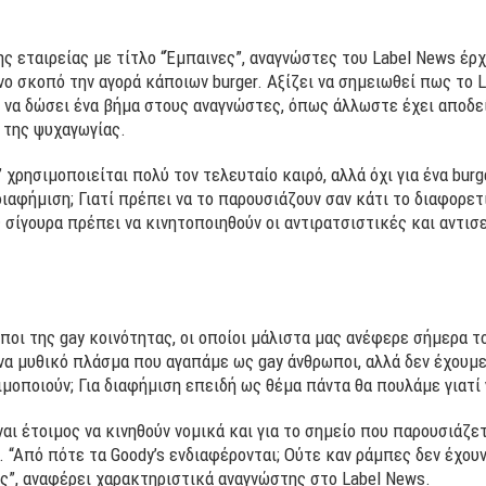
ς εταιρείας με τίτλο “Έμπαινες”, αναγνώστες του Label News έρχ
νο σκοπό την αγορά κάποιων burger. Αξίζει να σημειωθεί πως το 
 να δώσει ένα βήμα στους αναγνώστες, όπως άλλωστε έχει αποδεί
 της ψυχαγωγίας.
χρησιμοποιείται πολύ τον τελευταίο καιρό, αλλά όχι για ένα burge
αφήμιση; Γιατί πρέπει να το παρουσιάζουν σαν κάτι το διαφορετι
 σίγουρα πρέπει να κινητοποιηθούν οι αντιρατσιστικές και αντισ
ποι της gay κοινότητας, οι οποίοι μάλιστα μας ανέφερε σήμερα το
ένα μυθικό πλάσμα που αγαπάμε ως gay άνθρωποι, αλλά δεν έχουμε 
μοποιούν; Για διαφήμιση επειδή ως θέμα πάντα θα πουλάμε γιατί γ
ναι έτοιμος να κινηθούν νομικά και για το σημείο που παρουσιάζε
 “Από πότε τα Goody’s ενδιαφέρονται; Ούτε καν ράμπες δεν έχου
ς”, αναφέρει χαρακτηριστικά αναγνώστης στο Label News.