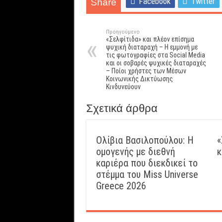
Facebook
Twitter
Share
Προηγούμενο
«Σελφίτιδα» και πλέον επίσημα
ψυχική διαταραχή – Η εμμονή με
τις φωτογραφίες στα Social Media
και οι σοβαρές ψυχικές διαταραχές
– Ποίοι χρήστες των Μέσων
Κοινωνικής Δικτύωσης
Κινδυνεύουν
Σχετικά άρθρα
Ολίβια Βασιλοπούλου: Η
«
ομογενής με διεθνή
κ
καριέρα που διεκδικεί το
στέμμα του Miss Universe
Greece 2026