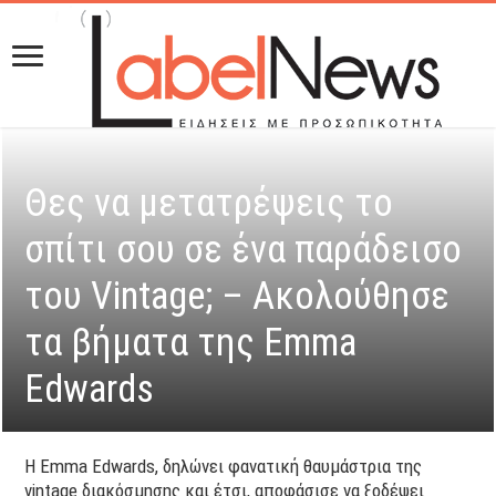
Θες να μετατρέψεις το
σπίτι σου σε ένα παράδεισο
του Vintage; – Ακολούθησε
τα βήματα της Emma
Edwards
Η Emma Edwards, δηλώνει φανατική θαυμάστρια της
vintage διακόσμησης και έτσι, αποφάσισε να ξοδέψει