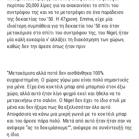
περίπου 20,000 λίρες για να ανακαινίσει το σπίτι του
συντρόφου της και να το μετατρέψει σε ένα παράδεισο
της δεκαετίας του ’50. Η 47χρονη Emma, είχε μία
ιδιαίτερη συμπάθεια για τη δεκαετία του ’50 και όταν
μετακόμισε στο σπίτι του συντρόφου της, του Nigel, ήταν
μία καλή ευκαιρία ν’ αλλάξει τη διακόσμηση των χώρων,
καθώς δεν την άρεσε όπως ήταν πριν.
“Μετακόμισα αλλά ποτέ δεν αισθάνθηκα 100%
ευχαριστημένη. Ο χώρος γύρω μου είναι πολύ σημαντικός
για μένα. Είχα ένα κοκτέιλ μπαρ από μπαμπού στον έξω
χώρο, αλλά αυτό ήταν λίγο ψυχρό εκεί και ήθελα να το
μετακινήσω στο σαλόνι. Ο Nigel δεν έχει το ίδιο στυλ με
μένα και δεν ήξερα πως θα εξελισσόταν όλο αυτό.
Αποφάσισα να κάνω μια μικρή γωνιά με το κοκτέιλ μπαρ
και του άρεσε πάρα πολύ. Μετά από αυτό ήταν ήταν σαν να
ανέφερε “ας το δοκιμάσουμε””, ανέφερε σε συνέντευξή της
η ίδια.