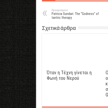
Προηγούμενο
Patricia Sundari: Τhe “Godness” of
tantric therapy
Σχετικά άρθρα
Όταν η Τέχνη γίνεται η
Ο
Φωνή του Νερού
ο
κ
σ
G