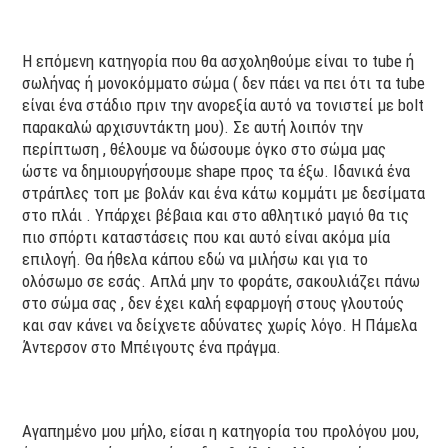
Η επόμενη κατηγορία που θα ασχοληθούμε είναι το tube ή
σωλήνας ή μονοκόμματο σώμα ( δεν πάει να πει ότι τα tube
είναι ένα στάδιο πριν την ανορεξία αυτό να τονιστεί με bolt
παρακαλώ αρχισυντάκτη μου). Σε αυτή λοιπόν την
περίπτωση , θέλουμε να δώσουμε όγκο στο σώμα μας
ώστε να δημιουργήσουμε shape προς τα έξω. Ιδανικά ένα
στράπλες τοπ με βολάν και ένα κάτω κομμάτι με δεσίματα
στο πλάι . Υπάρχει βέβαια και στο αθλητικό μαγιό θα τις
πιο σπόρτι καταστάσεις που και αυτό είναι ακόμα μία
επιλογή. Θα ήθελα κάπου εδώ να μιλήσω και για το
ολόσωμο σε εσάς. Απλά μην το φοράτε, σακουλιάζει πάνω
στο σώμα σας , δεν έχει καλή εφαρμογή στους γλουτούς
και σαν κάνει να δείχνετε αδύνατες χωρίς λόγο. Η Πάμελα
Άντερσον στο Μπέιγουτς ένα πράγμα.
Αγαπημένο μου μήλο, είσαι η κατηγορία του προλόγου μου,