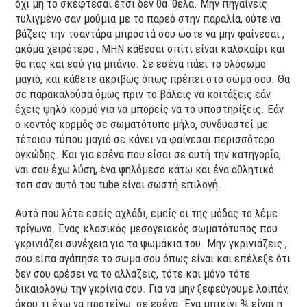
όχι μη το σκέφτεσαι έτσι δεν θα ‘θελα. Μην πηγαίνεις
τυλιγμένο σαν μούμια με το παρεό στην παραλία, ούτε να
βάζεις την τσαντάρα μπροστά σου ώστε να μην φαίνεσαι ,
ακόμα χειρότερο , ΜΗΝ κάθεσαι σπίτι είναι καλοκαίρι και
θα πας και εσύ για μπάνιο. Σε εσένα πάει το ολόσωμο
μαγιό, και κάθετε ακριβώς όπως πρέπει στο σώμα σου. Θα
σε παρακαλούσα όμως πριν το βάλεις να κοιτάξεις εάν
έχεις ψηλό κορμό για να μπορείς να το υποστηρίξεις. Εάν
ο κοντός κορμός σε σωματότυπο μήλο, συνδυαστεί με
τέτοιου τύπου μαγιό σε κάνει να φαίνεσαι περισσότερο
ογκώδης. Και για εσένα που είσαι σε αυτή την κατηγορία,
ναι σου έχω λύση, ένα ψηλόμεσο κάτω και ένα αθλητικό
τοπ σαν αυτό του tube είναι σωστή επιλογή.
Αυτό που λέτε εσείς αχλάδι, εμείς οι της μόδας το λέμε
τρίγωνο. Ένας κλασικός μεσογειακός σωματότυπος που
γκρινιάζει συνέχεια για τα ψωμάκια του. Μην γκρινιάζεις ,
σου είπα αγάπησε το σώμα σου όπως είναι και επέλεξε ότι
δεν σου αρέσει να το αλλάζεις, τότε και μόνο τότε
δικαιολογώ την γκρίνια σου. Για να μην ξεφεύγουμε λοιπόν,
άκου τι έχω να προτείνω σε εσένα. Ένα μπικίνι ¾ είναι η