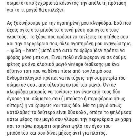
σωματότυπο ξεχωριστά κάνοντας την απόλυτη πρόταση
για το τι μαγιό θα επιλέξει.
Ας ξεκινήσουμε με την αγαπημένη μου κλεψύδρα. Εσύ που
έχεις όγκο στο μπούστο, στενή μέση και όγκο στους
γλουτούς. Το ξέρω σου αρέσει να τονίζεις το στήθος σου
και την περιφέρεια σου, αλλα αγαπημένη μου αναγνώστρια
– φίλη – hater ( μετά από αυτό το άρθρο )δεν πρέπει να
φόρας μόνο μπικίνι. Είναι πολύ ενδιαφέρον να σε δούμε
φέτος με ένα κλασικό μαγιό vintage διάθεσης με ένα
έξυπνο τοπ που να δένει πίσω από τον λαιμό σου.
Ενδυματολογικά πρέπει να πετύχεις την συμμετρία του
σώματος σου , αποτέλεσμα αυτού του μαγιό. Όντας
κλεψύδρα μπορείς να τονίσεις τον έναν από τους δύο
όγκους του σώματος σου ( μπούστο ή περιφέρεια όπως
είπαμε) ή να κρύψεις και τους δύο. Με τα μαγιό όπως
κατάλαβες το δεύτερο είναι δύσκολο , οπότε το ψηλόμεσο
κάτω μέρος του μαγιό σου γλύφει την περιφέρεια με χάρη
και το πάνω κομμάτι σηκώνει ψηλά τον όγκο του
μπούστου και σου δίνει μήκος αντί για πλάτος.