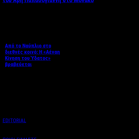
του Άρη Παπαδογιάννη στο Μονακό
Δείτε επίσης
Από το Ναύπλιο στο
διεθνές κοινό: Η «Αέναη
Κίνηση του Ύδατος»
βραβεύεται
Στο πλαίσιο του 8ου Διεθνούς
Φεστιβάλ Κινηματογράφου
Ναυπλίου «ΓΕΦΥΡΕΣ», το
ντοκιμαντέρ «Η Αέναη Κίνηση
του …
EDITORIAL