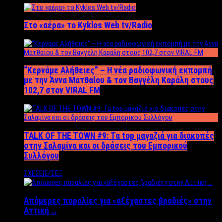
Στο «αέρα» το Kyklos Web tv/Radio
“Kερνάμε Αλήθειες” – Η νέα ραδιοφωνική εκπομπή
με την Άννα Ματθαίου & τον Βαγγέλη Καράλη στους
102,7 στον VIRAL FM
TALK OF THE TOWN #9: Τα top μαγαζιά για διακοπές
στην Σαλαμίνα και οι δράσεις του Εμπορικού
Συλλόγου
ΣΧΕΣΕΙΣ/ΣΕΞ
Απόμερες παραλίες για «αξέχαστες βραδιές» στην
Αττική …