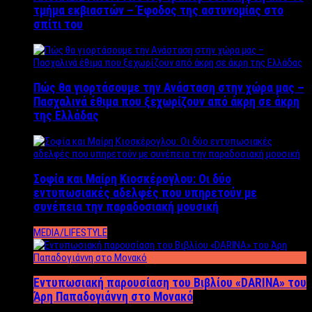
τμήμα εκβιαστών – Έφοδος της αστυνομίας στο
σπίτι του
Πώς θα γιορτάσουμε την Ανάσταση στην χώρα μας –
Πασχαλινά έθιμα που ξεχωρίζουν από άκρη σε άκρη
της Ελλάδας
Σοφία και Μαίρη Κιοσκέρογλου: Οι δύο
εντυπωσιακές αδελφές που υπηρετούν με
συνέπεια την παραδοσιακή μουσική
MEDIA/LIFESTYLE
Εντυπωσιακή παρουσίαση του Βιβλίου «DARINA» του
Άρη Παπαδογιάννη στο Μονακό