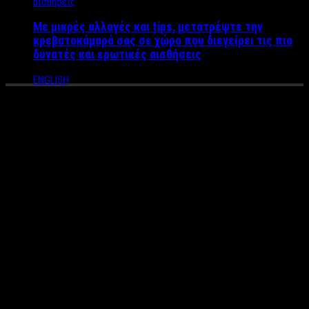
Με μικρές αλλαγές και tips, μετατρέψτε την
κρεβατοκάμαρά σας σε χώρο που διεγείρει τις πιο
δυνατές και ερωτικές αισθήσεις
ENGLISH
Παντρεύτηκε ο διάσημος dj
Tiesto – Δείτε την καλλονή
21χρονη σύζυγό του
Ένας από τους μεγαλύτερους DJ του κόσμου, ο DJ Tiesto
επισφράγισε την αγάπη του, με την κούκλα σύντροφό του
Annita Backes μετά από τέσσερα χρόνια σχέσης.
Ο Tijs Verwest που είναι το πραγματικό του όνομα ενώθηκε με
τα ιερά δεσμά του γάμου και είναι πιο ευτυχισμένος από ποτέ.
Μάλιστα, ο Ολλανδός μουσικός δημοσίευσε και τις πρώτες