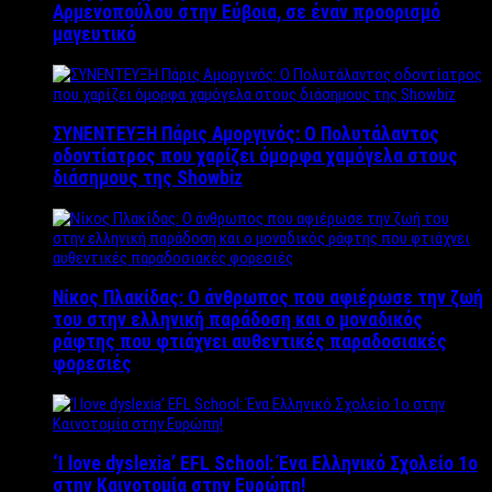
Αρμενοπούλου στην Εύβοια, σε έναν προορισμό
μαγευτικό
ΣΥΝΕΝΤΕΥΞΗ Πάρις Αμοργινός: O Πολυτάλαντος
οδοντίατρος που χαρίζει όμορφα χαμόγελα στους
διάσημους της Showbiz
Νίκος Πλακίδας: O άνθρωπος που αφιέρωσε την ζωή
του στην ελληνική παράδοση και ο μοναδικός
ράφτης που φτιάχνει αυθεντικές παραδοσιακές
φορεσιές
‘Ι love dyslexia’ EFL School: Ένα Ελληνικό Σχολείo 1ο
στην Καινοτομία στην Ευρώπη!