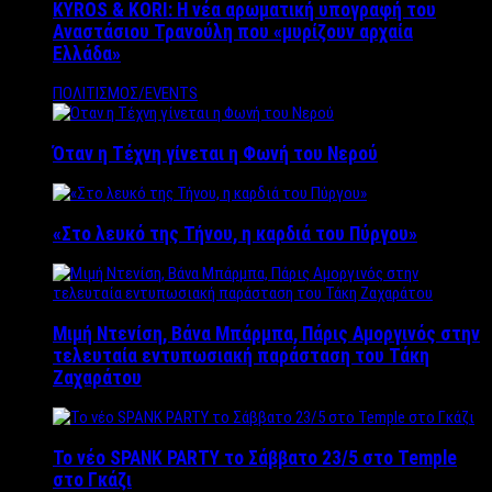
KYROS & KORI: Η νέα αρωματική υπογραφή του
Αναστάσιου Τρανούλη που «μυρίζουν αρχαία
Ελλάδα»
ΠΟΛΙΤΙΣΜΟΣ/EVENTS
Όταν η Τέχνη γίνεται η Φωνή του Νερού
«Στο λευκό της Τήνου, η καρδιά του Πύργου»
Μιμή Ντενίση, Βάνα Μπάρμπα, Πάρις Αμοργινός στην
τελευταία εντυπωσιακή παράσταση του Τάκη
Ζαχαράτου
Το νέο SPANK PARTY το Σάββατο 23/5 στο Temple
στο Γκάζι