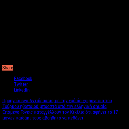
φωτογραφίες από την σημαντική αυτή ημέρα, στον προσωπικό
του λογαριασμό στο Instagram.
Το μυστήριο τελέστηκε σε ένα resort στην έρημο στη Γιούτα,
των ΗΠΑ
Ο DJ Tiesto και η 21χρονη Annita Backes γνωρίστηκαν σε ένα
εστιατόριο της Νέας Υόρκης πριν τέσσερα χρόνια, ενώ
αρραβωνιάστηκαν την Ημέρα των Ευχαριστιών το 2018.
Share
Facebook
Twitter
LinkedIn
Προηγούμενο
Αντιδράσεις με την χυδαία χειρονομία του
Τούρκου ηθοποιού μπροστά από την ελληνική σημαία
Επόμενο
Γονείς καταγγέλλουν τον Κικίλια ότι αφήνει το 17
μηνών παιδάκι τους αβοήθητο να πεθάνει