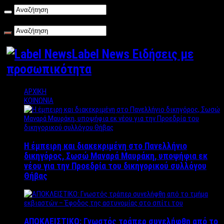
Πέμπτη , 06/08/2026
Label News Ειδήσεις με
προσωπικότητα
ΑΡΧΙΚΗ
ΚΟΙΝΩΝΙΑ
Η έμπειρη και διακεκριμένη στο Πανελλήνιο
δικηγόρος, Σωσώ Μαναρά Μαυράκη, υποψήφια εκ
νέου για την Προεδρία του δικηγορικού συλλόγου
Θήβας
ΑΠΟΚΛΕΙΣΤΙΚΟ: Γνωστός τράπερ συνελήφθη από το