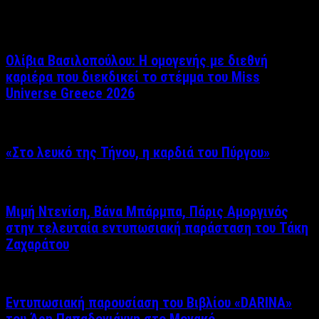
Σχετικά άρθρα
Ολίβια Βασιλοπούλου: Η ομογενής με διεθνή
καριέρα που διεκδικεί το στέμμα του Miss
Universe Greece 2026
«Στο λευκό της Τήνου, η καρδιά του Πύργου»
Μιμή Ντενίση, Βάνα Μπάρμπα, Πάρις Αμοργινός
στην τελευταία εντυπωσιακή παράσταση του Τάκη
Ζαχαράτου
Εντυπωσιακή παρουσίαση του Βιβλίου «DARINA»