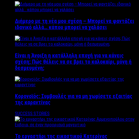
Διήμερο με τη νέα μου σχέση – Μπορεί να φαντάζει
ιδανικό αλλά… κάπου μπορεί να χαλάσει
Είναι η Άνοιξη η κατάλληλη εποχή για να κάνεις
σχέση; Πώς θέλεις να σε βρει το καλοκαίρι, μόνη ή
δεσμευμένη;
Κορονοϊός: Συμβουλές για να μη χωρίσετε εξαιτίας
της καραντίνας
SUCCESS STORIES
Το εργαστήρι της εικαστικού Κατερίνας