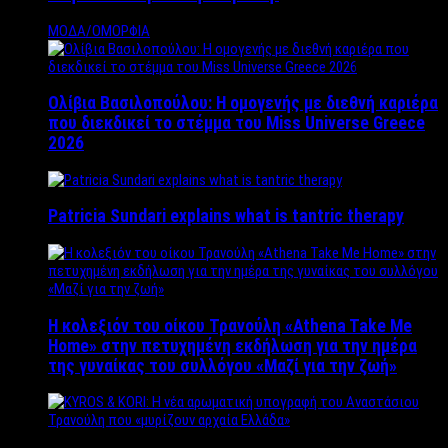
ΜΟΔΑ/ΟΜΟΡΦΙΑ
Ολίβια Βασιλοπούλου: Η ομογενής με διεθνή καριέρα
που διεκδικεί το στέμμα του Miss Universe Greece
2026
Patricia Sundari explains what is tantric therapy
Η κολεξιόν του οίκου Τρανούλη «Athena Take Me
Home» στην πετυχημένη εκδήλωση για την ημέρα
της γυναίκας του συλλόγου «Μαζί για την ζωή»