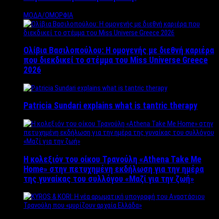
ΜΟΔΑ/ΟΜΟΡΦΙΑ
Ολίβια Βασιλοπούλου: Η ομογενής με διεθνή καριέρα
που διεκδικεί το στέμμα του Miss Universe Greece
2026
Patricia Sundari explains what is tantric therapy
Η κολεξιόν του οίκου Τρανούλη «Athena Take Me
Home» στην πετυχημένη εκδήλωση για την ημέρα
της γυναίκας του συλλόγου «Μαζί για την ζωή»