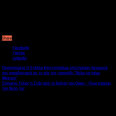
είναι γυναίκα. Θεωρώ ότι οι γυναίκες στην πολιτική, στην
Ελλάδα, στην πατρίδα μας, παίζουν πολύ μικρό ρόλο. Είναι
τρομερό να είναι μόνο 5%. Ανδροκρατούμενο τελείως το
πολιτικό τοπίο του τόπου…. Κι επειδή θεωρώ ότι είναι μία
γυναίκα που έχει και τα guts, είδαμε και τελευταία τις
αποφάσεις της… Μ’ αρέσει, θέλω να συμπράξω».
Share
Facebook
Twitter
LinkedIn
Προηγούμενο
Η Στέλλα Κονιτοπούλου επιστρέφει δυναμικά
και παραδοσιακά με το νέο της τραγούδι “Θέλω να πάμε
Μύκονο”
Επόμενο
Tέλος η Στάη από το δελτίο του Open – Ποια παίρνει
την θέση της
Σχετικά άρθρα