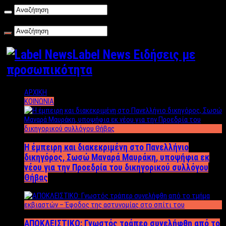
Παρασκευή , 07/08/2026
Label News Ειδήσεις με
προσωπικότητα
ΑΡΧΙΚΗ
ΚΟΙΝΩΝΙΑ
Η έμπειρη και διακεκριμένη στο Πανελλήνιο
δικηγόρος, Σωσώ Μαναρά Μαυράκη, υποψήφια εκ
νέου για την Προεδρία του δικηγορικού συλλόγου
Θήβας
ΑΠΟΚΛΕΙΣΤΙΚΟ: Γνωστός τράπερ συνελήφθη από το