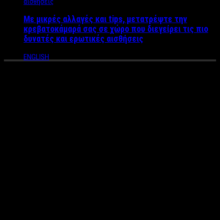
Με μικρές αλλαγές και tips, μετατρέψτε την
κρεβατοκάμαρά σας σε χώρο που διεγείρει τις πιο
δυνατές και ερωτικές αισθήσεις
ENGLISH
Υποψήφια στις εκλογές η
Βάνα Μπάρμπα – Με ποιο
κόμμα “κατεβαίνει”;
Στην εκπομπή της Κατερίνας Καινούριου έριξε τη… βόμβα η
Βάνα Μπάρμπα, αποκαλύπτοντας ότι της έχει κάνει πρόταση
το ΚΙΝΑΛ να κατέβει στην πολιτική και η ίδια το σκέφτεται
πολύ σοβαρά και θα πει το ναι.
«Μου έγινε μια πρόταση από το ΚΙΝΑΛ, από το ΠΑΣΟΚ. Για
μένα είναι ένα κόμμα της καρδιάς εδώ και πολλά χρόνια. Ο
λόγος που με κάνει να θέλω να συμπράξω είναι γιατί πρόεδρος