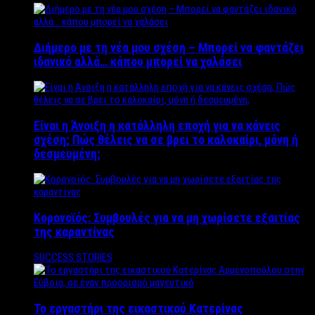
Διήμερο με τη νέα μου σχέση – Μπορεί να φαντάζει
ιδανικό αλλά… κάπου μπορεί να χαλάσει
Είναι η Άνοιξη η κατάλληλη εποχή για να κάνεις
σχέση; Πώς θέλεις να σε βρει το καλοκαίρι, μόνη ή
δεσμευμένη;
Κορονοϊός: Συμβουλές για να μη χωρίσετε εξαιτίας
της καραντίνας
SUCCESS STORIES
Το εργαστήρι της εικαστικού Κατερίνας