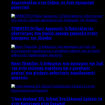
Αρμενοπούλου στην Εύβοια, σε έναν προορισμό
μαγευτικό
ΣΥΝΕΝΤΕΥΞΗ Πάρις Αμοργινός: O Πολυτάλαντος
οδοντίατρος που χαρίζει όμορφα χαμόγελα στους
διάσημους της Showbiz
Νίκος Πλακίδας: O άνθρωπος που αφιέρωσε την ζωή
του στην ελληνική παράδοση και ο μοναδικός
ράφτης που φτιάχνει αυθεντικές παραδοσιακές
φορεσιές
‘Ι love dyslexia’ EFL School: Ένα Ελληνικό Σχολείo 1ο
στην Καινοτομία στην Ευρώπη!