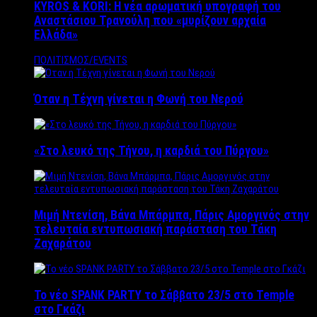
KYROS & KORI: Η νέα αρωματική υπογραφή του
Αναστάσιου Τρανούλη που «μυρίζουν αρχαία
Ελλάδα»
ΠΟΛΙΤΙΣΜΟΣ/EVENTS
Όταν η Τέχνη γίνεται η Φωνή του Νερού
«Στο λευκό της Τήνου, η καρδιά του Πύργου»
Μιμή Ντενίση, Βάνα Μπάρμπα, Πάρις Αμοργινός στην
τελευταία εντυπωσιακή παράσταση του Τάκη
Ζαχαράτου
Το νέο SPANK PARTY το Σάββατο 23/5 στο Temple
στο Γκάζι