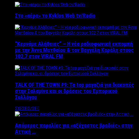
Στο «αέρα» το Kyklos Web tv/Radio
“Kερνάμε Αλήθειες” – Η νέα ραδιοφωνική εκπομπή
με την Άννα Ματθαίου & τον Βαγγέλη Καράλη στους
102,7 στον VIRAL FM
TALK OF THE TOWN #9: Τα top μαγαζιά για διακοπές
στην Σαλαμίνα και οι δράσεις του Εμπορικού
Συλλόγου
ΣΧΕΣΕΙΣ/ΣΕΞ
Απόμερες παραλίες για «αξέχαστες βραδιές» στην
Αττική …