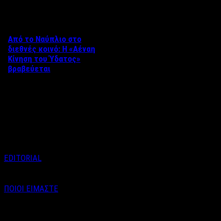
Δείτε επίσης
Από το Ναύπλιο στο
διεθνές κοινό: Η «Αέναη
Κίνηση του Ύδατος»
βραβεύεται
Στο πλαίσιο του 8ου Διεθνούς
Φεστιβάλ Κινηματογράφου
Ναυπλίου «ΓΕΦΥΡΕΣ», το
ντοκιμαντέρ «Η Αέναη Κίνηση
του …
EDITORIAL
ΠΟΙΟΙ ΕΙΜΑΣΤΕ
Email : info@labelnews.gr
Τηλέφωνο : 6998712903