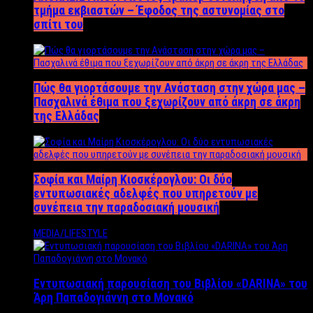
τμήμα εκβιαστών – Έφοδος της αστυνομίας στο
σπίτι του
Πώς θα γιορτάσουμε την Ανάσταση στην χώρα μας –
Πασχαλινά έθιμα που ξεχωρίζουν από άκρη σε άκρη
της Ελλάδας
Σοφία και Μαίρη Κιοσκέρογλου: Οι δύο
εντυπωσιακές αδελφές που υπηρετούν με
συνέπεια την παραδοσιακή μουσική
MEDIA/LIFESTYLE
Εντυπωσιακή παρουσίαση του Βιβλίου «DARINA» του
Άρη Παπαδογιάννη στο Μονακό