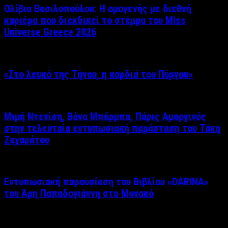
Ολίβια Βασιλοπούλου: Η ομογενής με διεθνή
καριέρα που διεκδικεί το στέμμα του Miss
Universe Greece 2026
«Στο λευκό της Τήνου, η καρδιά του Πύργου»
Μιμή Ντενίση, Βάνα Μπάρμπα, Πάρις Αμοργινός
στην τελευταία εντυπωσιακή παράσταση του Τάκη
Ζαχαράτου
Εντυπωσιακή παρουσίαση του Βιβλίου «DARINA»
του Άρη Παπαδογιάννη στο Μονακό