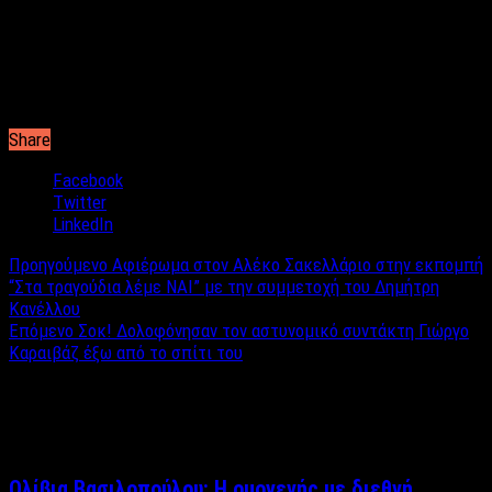
Share
Facebook
Twitter
LinkedIn
Προηγούμενο
Αφιέρωμα στον Αλέκο Σακελλάριο στην εκπομπή
“Στα τραγούδια λέμε ΝΑΙ” με την συμμετοχή του Δημήτρη
Κανέλλου
Επόμενο
Σοκ! Δολοφόνησαν τον αστυνομικό συντάκτη Γιώργο
Καραιβάζ έξω από το σπίτι του
Σχετικά άρθρα
Ολίβια Βασιλοπούλου: Η ομογενής με διεθνή