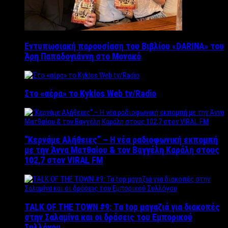
Εντυπωσιακή παρουσίαση του Βιβλίου «DARINA» του
Άρη Παπαδογιάννη στο Μονακό
Στο «αέρα» το Kyklos Web tv/Radio
“Kερνάμε Αλήθειες” – Η νέα ραδιοφωνική εκπομπή
με την Άννα Ματθαίου & τον Βαγγέλη Καράλη στους
102,7 στον VIRAL FM
TALK OF THE TOWN #9: Τα top μαγαζιά για διακοπές
στην Σαλαμίνα και οι δράσεις του Εμπορικού
Συλλόγου