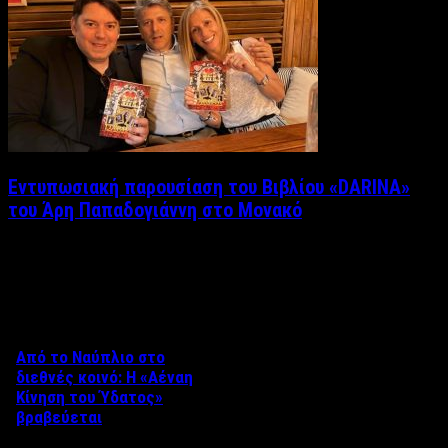
Εντυπωσιακή παρουσίαση του Βιβλίου «DARINA»
του Άρη Παπαδογιάννη στο Μονακό
Δείτε επίσης
Από το Ναύπλιο στο
διεθνές κοινό: Η «Αέναη
Κίνηση του Ύδατος»
βραβεύεται