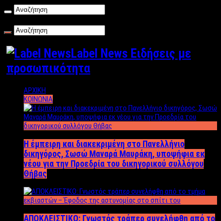
Δευτέρα , 10/08/2026
Label News Ειδήσεις με
προσωπικότητα
ΑΡΧΙΚΗ
ΚΟΙΝΩΝΙΑ
Η έμπειρη και διακεκριμένη στο Πανελλήνιο
δικηγόρος, Σωσώ Μαναρά Μαυράκη, υποψήφια εκ
νέου για την Προεδρία του δικηγορικού συλλόγου
Θήβας
ΑΠΟΚΛΕΙΣΤΙΚΟ: Γνωστός τράπερ συνελήφθη από το