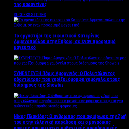
της καραντίνας
SUCCESS STORIES
Το εργαστήρι της εικαστικού Κατερίνας
Αρμενοπούλου στην Εύβοια, σε έναν προορισμό
μαγευτικό
ΣΥΝΕΝΤΕΥΞΗ Πάρις Αμοργινός: O Πολυτάλαντος
οδοντίατρος που χαρίζει όμορφα χαμόγελα στους
διάσημους της Showbiz
Νίκος Πλακίδας: O άνθρωπος που αφιέρωσε την ζωή
του στην ελληνική παράδοση και ο μοναδικός
ράφτης που φτιάχνει αυθεντικές παραδοσιακές