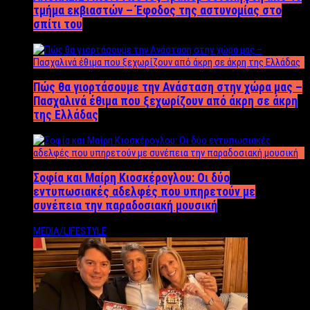
τμήμα εκβιαστών – Έφοδος της αστυνομίας στο
σπίτι του
Πώς θα γιορτάσουμε την Ανάσταση στην χώρα μας –
Πασχαλινά έθιμα που ξεχωρίζουν από άκρη σε άκρη
της Ελλάδας
Σοφία και Μαίρη Κιοσκέρογλου: Οι δύο
εντυπωσιακές αδελφές που υπηρετούν με
συνέπεια την παραδοσιακή μουσική
MEDIA/LIFESTYLE