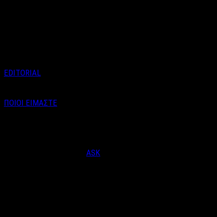
Στο πλαίσιο του 8ου Διεθνούς
Φεστιβάλ Κινηματογράφου
Ναυπλίου «ΓΕΦΥΡΕΣ», το
ντοκιμαντέρ «Η Αέναη Κίνηση
του …
EDITORIAL
ΠΟΙΟΙ ΕΙΜΑΣΤΕ
Email : info@labelnews.gr
Τηλέφωνο : 6998712903
(Βαγγέλης Καράλης - Αρχισυντάκτης)
Designed & Developed by
ASK
© Copyright 2026, LabelNews - All Rights Reserved