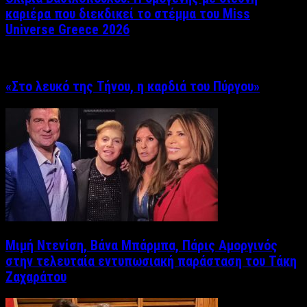
καριέρα που διεκδικεί το στέμμα του Miss
Universe Greece 2026
«Στο λευκό της Τήνου, η καρδιά του Πύργου»
Μιμή Ντενίση, Βάνα Μπάρμπα, Πάρις Αμοργινός
στην τελευταία εντυπωσιακή παράσταση του Τάκη
Ζαχαράτου