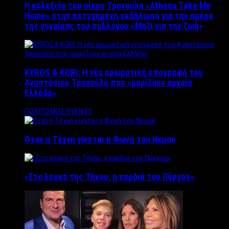
Η κολεξιόν του οίκου Τρανούλη «Athena Take Me
Home» στην πετυχημένη εκδήλωση για την ημέρα
της γυναίκας του συλλόγου «Μαζί για την ζωή»
KYROS & KORI: Η νέα αρωματική υπογραφή του
Αναστάσιου Τρανούλη που «μυρίζουν αρχαία
Ελλάδα»
ΠΟΛΙΤΙΣΜΟΣ/EVENTS
Όταν η Τέχνη γίνεται η Φωνή του Νερού
«Στο λευκό της Τήνου, η καρδιά του Πύργου»