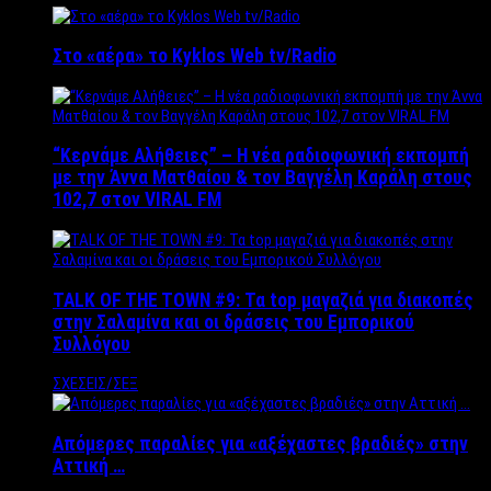
Στο «αέρα» το Kyklos Web tv/Radio
“Kερνάμε Αλήθειες” – Η νέα ραδιοφωνική εκπομπή
με την Άννα Ματθαίου & τον Βαγγέλη Καράλη στους
102,7 στον VIRAL FM
TALK OF THE TOWN #9: Τα top μαγαζιά για διακοπές
στην Σαλαμίνα και οι δράσεις του Εμπορικού
Συλλόγου
ΣΧΕΣΕΙΣ/ΣΕΞ
Απόμερες παραλίες για «αξέχαστες βραδιές» στην
Αττική …