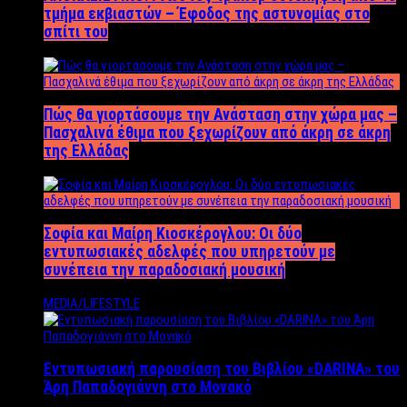
τμήμα εκβιαστών – Έφοδος της αστυνομίας στο
σπίτι του
Πώς θα γιορτάσουμε την Ανάσταση στην χώρα μας –
Πασχαλινά έθιμα που ξεχωρίζουν από άκρη σε άκρη
της Ελλάδας
Σοφία και Μαίρη Κιοσκέρογλου: Οι δύο
εντυπωσιακές αδελφές που υπηρετούν με
συνέπεια την παραδοσιακή μουσική
MEDIA/LIFESTYLE
Εντυπωσιακή παρουσίαση του Βιβλίου «DARINA» του
Άρη Παπαδογιάννη στο Μονακό