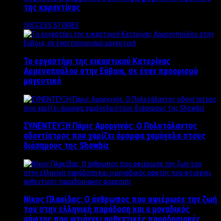
της καραντίνας
SUCCESS STORIES
Το εργαστήρι της εικαστικού Κατερίνας
Αρμενοπούλου στην Εύβοια, σε έναν προορισμό
μαγευτικό
ΣΥΝΕΝΤΕΥΞΗ Πάρις Αμοργινός: O Πολυτάλαντος
οδοντίατρος που χαρίζει όμορφα χαμόγελα στους
διάσημους της Showbiz
Νίκος Πλακίδας: O άνθρωπος που αφιέρωσε την ζωή
του στην ελληνική παράδοση και ο μοναδικός
ράφτης που φτιάχνει αυθεντικές παραδοσιακές