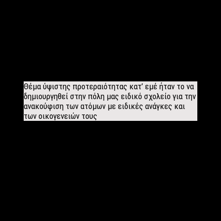
περιοχή της Καβάλας. Έχει καταφέρει να αυξήσει τον τουρισμό
στον Νομό Καβάλας κάνοντας την περιοχή από τους νούμερο
ένα τουριστικούς προορισμούς και είναι έτοιμος να αναδείξει
την πόλη ως θρησκευτικό τουριστικό σημείο. Τέλος μιλώντας
μας για τις θέσεις εργασίας στην Καβάλα χαρακτηριστικά μας
αναφέρει ότι το ποσοστό ανεργίας στην περιοχή έπεσε στα
χρόνια διακυβέρνησης του Σύριζα, από το 22,4% στο 9.8%
Θέμα ύψιστης προτεραιότητας κατ’ εμέ ήταν το να
δημιουργηθεί στην πόλη μας ειδικό σχολείο για την
ανακούφιση των ατόμων με ειδικές ανάγκες και
των οικογενειών τους
Ως καθηγητής και βουλευτής του ΣΥΡΙΖΑ έχετε καταφέρει
καινοτόμα έργα στην εκπαίδευση. Το πρώτο ειδικό σχολείο για
ΑΜΕΑ και την ίδρυση του ΕΠΑΛ Θάσου. Θα συνεχίσετε να δίνετε
βάση στην εκπαίδευση εφόσον εκλεγείτε;
Έχοντας θητεύσει πάνω από τρεις δεκαετίες στο χώρο της
δημόσιας εκπαίδευσης αυτονόητο ήταν να επιδείξω ένα
ιδιαίτερο ενδιαφέρον για τα θέματα της παιδείας. Θέμα