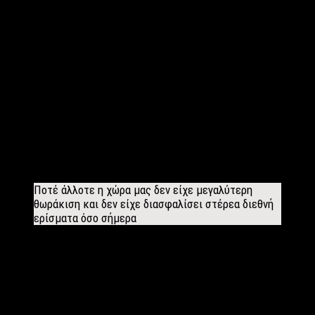
Θα αναφερθώ σε ένα μονάχα στοιχείο: Το 2014 ο αριθμός των
μισθωτών με σχέση ιδιωτικού δικαίου σε Καβάλα και Θάσο
ήταν 14.623 άτομα. Ως το 2018 αυξήθηκε σε πάνω από 18.000, ή
κατά 28%, ενώ ο αριθμός των επιχειρήσεων αυξήθηκε κατά
705. Σύμφωνα με τα στοιχεία της ΕΡΓΑΝΗ το ποσοστό
ανεργίας στην Καβάλα έπεσε στα χρόνια διακυβέρνησης μας,
από το 22,4% στο 9.8%. Στην πόλη μας δηλαδή σημειώθηκε η
δεύτερη μεγαλύτερη μείωση σε ποσοστά ανεργίας στην
ελληνική επικράτεια, όπως και το μικρότερο ποσοστό
ανεργίας. Σας διαβεβαιώνω ότι η πορεία αυτή θα συνεχιστή με
την κυβέρνηση μας, παρά τα χαλκεία που διαδίδουν
παραπλανητικά στοιχεία.
Ποτέ άλλοτε η χώρα μας δεν είχε μεγαλύτερη
θωράκιση και δεν είχε διασφαλίσει στέρεα διεθνή
ερίσματα όσο σήμερα
Ως αντιπρόεδρος της επιτροπής εξωτερικών και Αμύνης, πώς
εκτιμάτε τα τελευταία γεγονότα με την Τουρκία;
Παρακολουθώντας την πολιτική της γείτονος χώρας θα