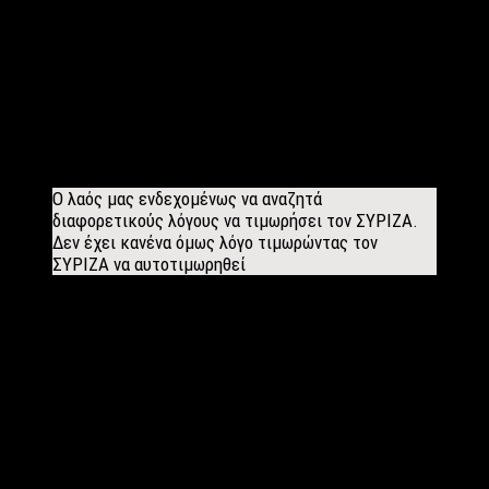
φραστικής καταδίκης της τουρκικής προκλητικότητας στην
επικείμενη λήψη μέτρων και κυρώσεων. Εν κατακλείδι θα
έλεγα ότι ποτέ άλλοτε η χώρα μας δεν είχε μεγαλύτερη
θωράκιση και δεν είχε διασφαλίσει στέρεα διεθνή ερίσματα
όσο σήμερα. Και αυτό βεβαίως πρέπει να καταγραφεί στα
θετικά μιας κυβέρνησης η οποία συναισθάνεται τον εθνικό και
ιστορικό της ρόλο τον οποίο υπηρετεί με τη μέγιστη δυνατή
ευθύνη και σοβαρότητα.
Ο λαός μας ενδεχομένως να αναζητά
διαφορετικούς λόγους να τιμωρήσει τον ΣΥΡΙΖΑ.
Δεν έχει κανένα όμως λόγο τιμωρώντας τον
ΣΥΡΙΖΑ να αυτοτιμωρηθεί
Οι δημοσκοπήσεις δείχνουν προβάδισμα της Νέας Δημοκρατίας.
Ποια είναι η εκτίμηση σας για τις εκλογές; Η ψήφος στον
Μητσοτάκη μπορεί να γυρίσει «
boomerang” στον ελληνικό λαό;
ης
Οι εκλογές της 26
Μαΐου έστειλαν ένα σαφές μήνυμα
αποδοκιμασίας της κοινωνίας προς την κυβέρνηση. Το μήνυμα
της διάθεσης της κοινωνίας παρά την υπερβολή του – ας μου
επιτραπεί- αποκρυπτογραφήθηκε από το ΣΥΡΙΖΑ από την
πρώτη στιγμή. Εξουθενωμένη η κοινωνία από τη μνημονιακή