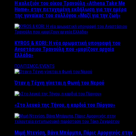
Η κολεξιόν του οίκου Τρανούλη «Athena Take Me
Home» στην πετυχημένη εκδήλωση για την ημέρα
της γυναίκας του συλλόγου «Μαζί για την ζωή»
KYROS & KORI: Η νέα αρωματική υπογραφή του
Αναστάσιου Τρανούλη που «μυρίζουν αρχαία
Ελλάδα»
ΠΟΛΙΤΙΣΜΟΣ/EVENTS
Όταν η Τέχνη γίνεται η Φωνή του Νερού
«Στο λευκό της Τήνου, η καρδιά του Πύργου»
Μιμή Ντενίση, Βάνα Μπάρμπα, Πάρις Αμοργινός στην