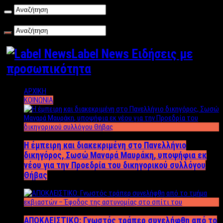
Παρασκευή , 07/08/2026
Label News Ειδήσεις με
προσωπικότητα
ΑΡΧΙΚΗ
ΚΟΙΝΩΝΙΑ
Η έμπειρη και διακεκριμένη στο Πανελλήνιο
δικηγόρος, Σωσώ Μαναρά Μαυράκη, υποψήφια εκ
νέου για την Προεδρία του δικηγορικού συλλόγου
Θήβας
ΑΠΟΚΛΕΙΣΤΙΚΟ: Γνωστός τράπερ συνελήφθη από το