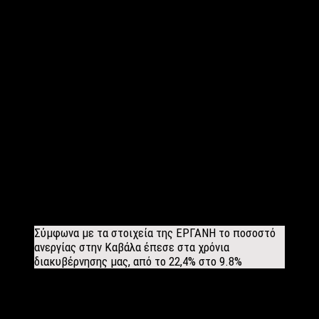
ανάπτυξης. Μέλημά μας ειδικά για τον τουρισμό είναι η
επιμήκυνση της τουριστικής περιόδου με αξιοποίηση του
εναλλακτικού τουρισμού, όπως για παράδειγμα του ιαματικού
τουρισμού με την αξιοποίηση των λουτρών Ελευθερών, την
πηλοθεραπεία στις Κρηνίδες. Το ανάλογο μπορεί να γίνει με
την ανάδειξη του Βαπτιστηρίου Λυδίας και την ίδρυση
θρησκευτικού κέντρου στην περιοχή ως μέλημα πρώτης
προτεραιότητας για την ανάδειξη του συνεδριακού τουρισμού.
Πολλά κανείς θα είχε να προτείνει προς την κατεύθυνση της
τουριστικής ανάπτυξης. Εκείνο βέβαια που θα πρέπει να
προσεχθεί είναι η διασφάλιση της περιβαλλοντικής και
πολιτιστικής ισορροπίας, ώστε να διασφαλιστεί το διαχρονικά
το θετικό αποτύπωμα της ανάπτυξης.
Σύμφωνα με τα στοιχεία της ΕΡΓΑΝΗ το ποσοστό
ανεργίας στην Καβάλα έπεσε στα χρόνια
διακυβέρνησης μας, από το 22,4% στο 9.8%
Ο ΣΥΡΙΖΑ πώς έχει αντιμετωπίσει την ανεργία στην πόλη
μας; Υπάρχει σχεδιασμός για νέες θέσεις εργασίας;