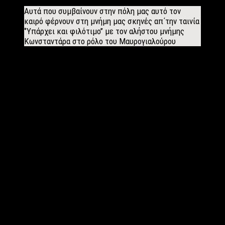
Αυτά που συμβαίνουν στην πόλη μας αυτό τον
καιρό φέρνουν στη μνήμη μας σκηνές απ΄την ταινία
‘’Υπάρχει και φιλότιμο’’ με τον αλήστου μνήμης
Κωνσταντάρα στο ρόλο του Μαυρογιαλούρου
Πώς βλέπετε τον προεκλογικό αγώνα των πολιτικών σας
αντιπάλων στην πόλη μας; Πολλοί κάνουν λόγο για
αναχρονιστικές πολιτικές προσεγγίσεις.
Αυτά που συμβαίνουν στην πόλη μας αυτό τον καιρό φέρνουν
στη μνήμη μας σκηνές απ΄την ταινία ‘’Υπάρχει και φιλότιμο’’ με
τον αλήστου μνήμης Κωνσταντάρα στο ρόλο του
Μαυρογιαλούρου. Εσχάτως στην περιοχή μας εμφανίζονται
πολιτικοί ντελάληδες διαλαλώντας την πολιτική τους
πραμάτεια. Πού βρέθηκαν τόσες μαγικές λύσεις απ΄τα ημίψηλα
των πολιτικών θαυματοποιών; Πού βρέθηκε τέτοιο και τόσο
απύθμενο θράσος πολιτικών ικανών να γιατρέψουν πάσαν
πολιτικήν νόσον. Πόση πολιτική κιτσαρία χρειάζεται για να
επιδεικνύουν στην πολιτική πασαρέλα το ‘’νούμερο’’ της
πολιτικής τους τιμής. Έλεος! Πιο χαμηλά πεθαίνεις. ‘’φοβού
τους περιούσιους και δώρα φέροντες’’. Ο τίτλος λοιπόν της
απάντησης μου θα μπορούσε να είναι: «Μακάριοι οι πτωχοί τω