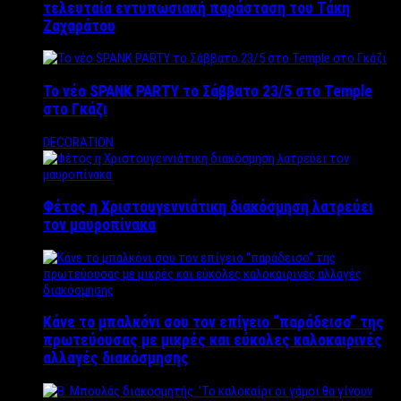
τελευταία εντυπωσιακή παράσταση του Τάκη
Ζαχαράτου
Το νέο SPANK PARTY το Σάββατο 23/5 στο Temple
στο Γκάζι
DECORATION
Φέτος η Χριστουγεννιάτικη διακόσμηση λατρεύει
τον μαυροπίνακα
Κάνε το μπαλκόνι σου τον επίγειο “παράδεισο” της
πρωτεύουσας με μικρές και εύκολες καλοκαιρινές
αλλαγές διακόσμησης