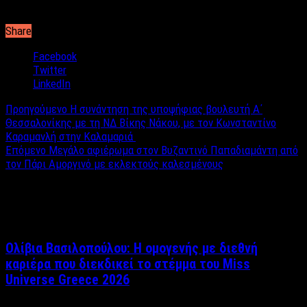
πνεύματι».
Share
Facebook
Twitter
LinkedIn
Προηγούμενο
Η συνάντηση της υποψήφιας βουλευτή Α΄
Θεσσαλονίκης με τη ΝΔ Βίκης Νάκου, με τον Κωνσταντίνο
Καραμανλή στην Καλαμαριά ​
Επόμενο
Μεγάλο αφιέρωμα στον Βυζαντινό Παπαδιαμάντη από
τον Πάρι Αμοργινό με εκλεκτούς καλεσμένους
Σχετικά άρθρα
Ολίβια Βασιλοπούλου: Η ομογενής με διεθνή
καριέρα που διεκδικεί το στέμμα του Miss
Universe Greece 2026