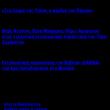
«Στο λευκό της Τήνου, η καρδιά του Πύργου»
Μιμή Ντενίση, Βάνα Μπάρμπα, Πάρις Αμοργινός
στην τελευταία εντυπωσιακή παράσταση του Τάκη
Ζαχαράτου
Εντυπωσιακή παρουσίαση του Βιβλίου «DARINA»
του Άρη Παπαδογιάννη στο Μονακό
Δείτε επίσης
Από το Ναύπλιο στο
διεθνές κοινό: Η «Αέναη