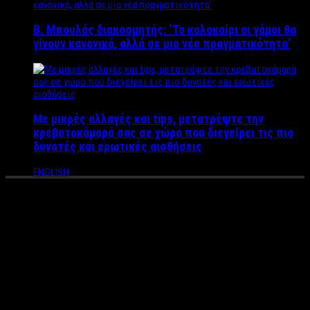
Β. Μπουλάς διακοσμητής: ‘Το καλοκαίρι οι γάμοι θα
γίνουν κανονικά, αλλά σε μια νέα πραγματικότητα’
Με μικρές αλλαγές και tips, μετατρέψτε την
κρεβατοκάμαρά σας σε χώρο που διεγείρει τις πιο
δυνατές και ερωτικές αισθήσεις
ENGLISH
Δ. Εμμανουηλίδης υποψ.
βουλευτ. ΣΥΡΙΖΑ Καβάλας:
“Εσχάτως στην περιοχή μας
εμφανίζονται πολιτικοί