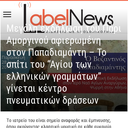
Μεγάλη εκδήλωση του Πάρι
Αμοργινού αφιερωμένη
στον Παπαδιαμάντη – Το
σπίτι του “Αγίου των
ελληνικών γραμμάτων”
γίνεται κέντρο
πνευματικών δράσεων
Tο ιατρείο του είναι σημείο αναφοράς και έμπνευσης,
όπου ακούγοντας κλασσική μουσική σε κάθε ευκαιρία