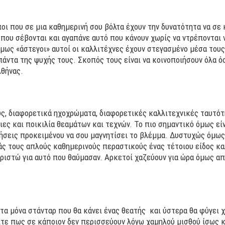
ποι που σε μια καθημερινή σου βόλτα έχουν την δυνατότητα να σε
που σέβονται και αγαπάνε αυτό που κάνουν χωρίς να ντρέπονται ν
μως «άστεγοι» αυτοί οι καλλιτέχνες έχουν στεγασμένο μέσα του
πάντα της ψυχής τους. Σκοπός τους είναι να κοινοποιήσουν όλα ό
Αθήνας.
ς, διαφορετικά ηχοχρώματα, διαφορετικές καλλιτεχνικές ταυτότη
ες και ποικιλία θεαμάτων και τεχνών. Το πιο σημαντικό όμως εί
τήσεις προκειμένου να σου μαγνητίσει το βλέμμα. Δυστυχώς όμως 
ς τους απλούς καθημερινούς περαστικούς ένας τέτοιου είδος καλ
ιστώ για αυτό που θαύμασαν. Αρκετοί χαζεύουν για ώρα όμως από
 τα μόνα στάνταρ που θα κάνει ένας θεατής και ύστερα θα φύγει 
είτε πως σε κάποιον δεν περισσεύουν λόγω χαμηλού μισθού ίσως 