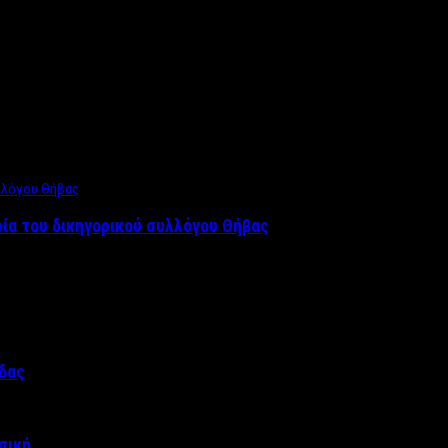
ρία του δικηγορικού συλλόγου Θήβας
άδας
σική