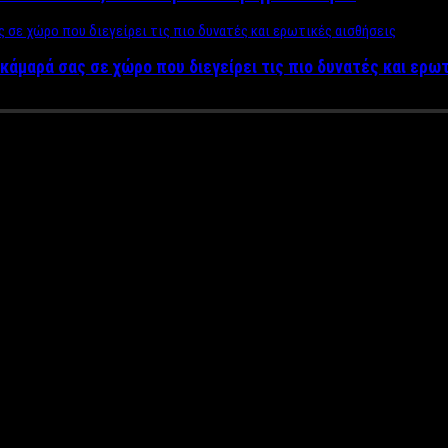
κάμαρά σας σε χώρο που διεγείρει τις πιο δυνατές και ερω
μες – Συνταγή για Ταχινόπιτες,
ούς και μεγάλους. Εξαιρετικό συστατικό για γλυκές και αλμυρές σ
αρόνια σας… Πάμε να δούμε νόστιμη, εύκολη και γρήγορη συνταγή γ