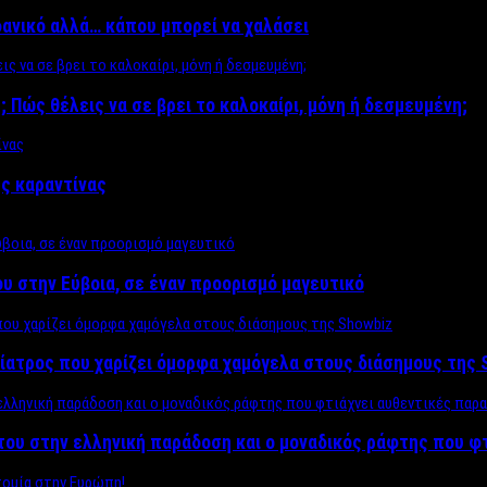
δανικό αλλά… κάπου μπορεί να χαλάσει
; Πώς θέλεις να σε βρει το καλοκαίρι, μόνη ή δεσμευμένη;
ης καραντίνας
υ στην Εύβοια, σε έναν προορισμό μαγευτικό
ίατρος που χαρίζει όμορφα χαμόγελα στους διάσημους της 
του στην ελληνική παράδοση και ο μοναδικός ράφτης που φ