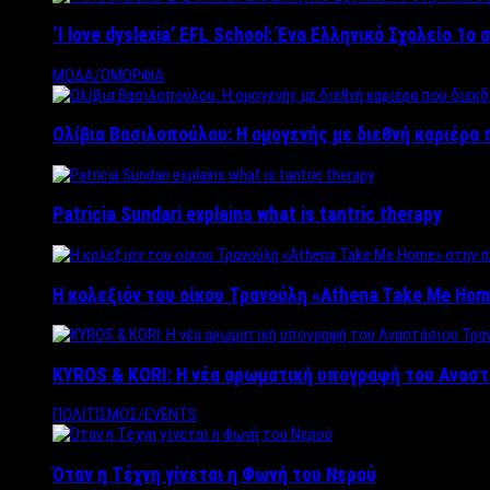
‘Ι love dyslexia’ EFL School: Ένα Ελληνικό Σχολείo 1
ΜΟΔΑ/ΟΜΟΡΦΙΑ
Ολίβια Βασιλοπούλου: Η ομογενής με διεθνή καριέρα 
Patricia Sundari explains what is tantric therapy
Η κολεξιόν του οίκου Τρανούλη «Athena Take Me Hom
KYROS & KORI: Η νέα αρωματική υπογραφή του Αναστ
ΠΟΛΙΤΙΣΜΟΣ/EVENTS
Όταν η Τέχνη γίνεται η Φωνή του Νερού