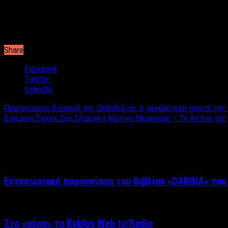
Σημείωση
:
Μπορείτε να κοπανίσετε σε γουδί τη μαστίχα και το μαχλέπι αλλ
χτυπήστε μέχρι να γίνουν σκόνη και προσθέστε το μυρωδάτο αλε
φουσκώσει.
Share
Facebook
Twitter
LinkedIn
Προηγούμενο
Κυριακή της Ορθοδοξίας, η μεγαλύτερη γιορτή της
Επόμενο
Έφυγε Σαν Σήμερα η Μελίνα Μερκούρη – Το Άστρο της λ
Σχετικά άρθρα
Εντυπωσιακή παρουσίαση του Βιβλίου «DARINA» του
Στο «αέρα» το Kyklos Web tv/Radio