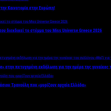
ο στην Καινοτομία στην Ευρώπη!
που διεκδικεί το στέμμα του Miss Universe Greece 2026
e» στην πετυχημένη εκδήλωση για την ημέρα της γυναίκας τ
άσιου Τρανούλη που «μυρίζουν αρχαία Ελλάδα»