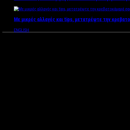
Με μικρές αλλαγές και tips, μετατρέψτε την κρεβατο
ENGLISH
Νόστιμες, εύκολες και νηστίσι
ζητάτε και εκτός Σαρακοστής!
Τι να πει κανείς για το ταχίνι; Θρεπτικό και ωφέλιμο για μικρ
γίνει σούπα, μπορεί να γίνει και σάλτσα με λαχανικά για τα μακ
εκτός νηστείας!
Υλικά – Ζύμη
500 γραμμάρια αλεύρι
1 φακελάκι μαγιά
½ φλιτζάνι ζάχαρη
1 ½ κ.γ κανέλα
½ κ.γ. μαχλέπι και ½ κ.γ μαστίχα κοπανισμένα