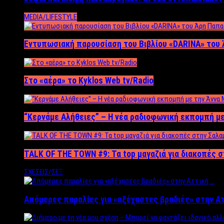
MEDIA/LIFESTYLE
Εντυπωσιακή παρουσίαση του Βιβλίου «DARINA» του 
Στο «αέρα» το Kyklos Web tv/Radio
“Kερνάμε Αλήθειες” – Η νέα ραδιοφωνική εκπομπή με
TALK OF THE TOWN #9: Τα top μαγαζιά για διακοπές σ
ΣΧΕΣΕΙΣ/ΣΕΞ
Απόμερες παραλίες για «αξέχαστες βραδιές» στην Α