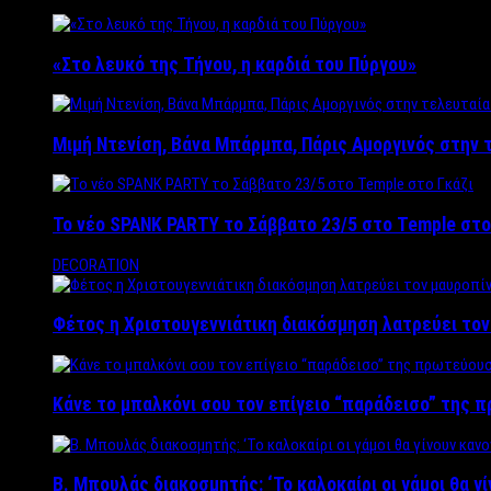
«Στο λευκό της Τήνου, η καρδιά του Πύργου»
Μιμή Ντενίση, Βάνα Μπάρμπα, Πάρις Αμοργινός στην
Το νέο SPANK PARTY το Σάββατο 23/5 στο Temple στο
DECORATION
Φέτος η Χριστουγεννιάτικη διακόσμηση λατρεύει το
Κάνε το μπαλκόνι σου τον επίγειο “παράδεισο” της 
Β. Μπουλάς διακοσμητής: ‘Το καλοκαίρι οι γάμοι θα γ