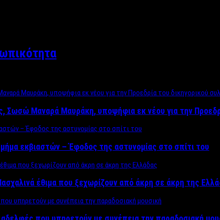
σωπικότητα
ος, Σωσώ Μαναρά Μαυράκη, υποψήφια εκ νέου για την Προεδ
μήμα εκβιαστών – Έφοδος της αστυνομίας στο σπίτι του
ασχαλινά έθιμα που ξεχωρίζουν από άκρη σε άκρη της Ελλ
ς αδελφές που υπηρετούν με συνέπεια την παραδοσιακή μου