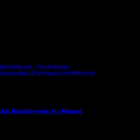
ά αν δεν σας βρίσκετε, βάλτε λίγο αλεύρι (1 κ. σούπας) μέσα στο
υράκι στη συνταγή σας. Επίσης, αν θέλετε, αλείψτε με ελάχιστο 
 Εκκλησίας μας – Τι γιορτάζουμε
άμπει ακόμη 23 χρόνια μετά τον θάνατό της
 Άρη Παπαδογιάννη στο Μονακό