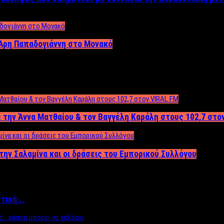
Άρη Παπαδογιάννη στο Μονακό
 την Άννα Ματθαίου & τον Βαγγέλη Καράλη στους 102,7 στο
την Σαλαμίνα και οι δράσεις του Εμπορικού Συλλόγου
ττική …