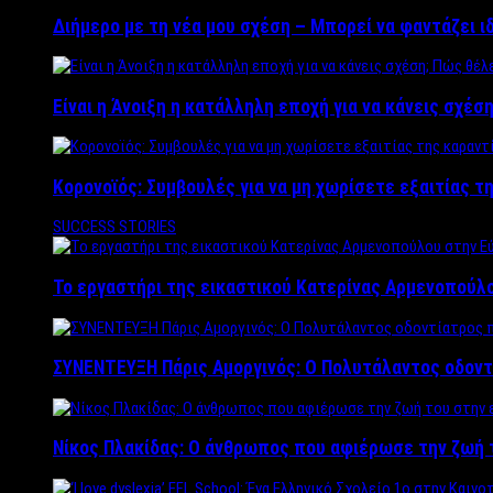
Διήμερο με τη νέα μου σχέση – Μπορεί να φαντάζει ι
Είναι η Άνοιξη η κατάλληλη εποχή για να κάνεις σχέση
Κορονοϊός: Συμβουλές για να μη χωρίσετε εξαιτίας τ
SUCCESS STORIES
Το εργαστήρι της εικαστικού Κατερίνας Αρμενοπούλο
ΣΥΝΕΝΤΕΥΞΗ Πάρις Αμοργινός: O Πολυτάλαντος οδοντ
Νίκος Πλακίδας: O άνθρωπος που αφιέρωσε την ζωή 