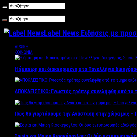
Παρασκευή , 07/08/2026
Label News Ειδήσεις με προ
ΑΡΧΙΚΗ
ΚΟΙΝΩΝΙΑ
Η έμπειρη και διακεκριμένη στο Πανελλήνιο δικηγόρ
ΑΠΟΚΛΕΙΣΤΙΚΟ: Γνωστός τράπερ συνελήφθη από το τ
Πώς θα γιορτάσουμε την Ανάσταση στην χώρα μας – Π
Σοφία και Μαίρη Κιοσκέρογλου: Οι δύο εντυπωσιακέ