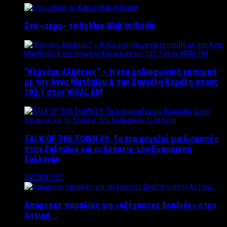
Στο «αέρα» το Kyklos Web tv/Radio
“Kερνάμε Αλήθειες” – Η νέα ραδιοφωνική εκπομπή
με την Άννα Ματθαίου & τον Βαγγέλη Καράλη στους
102,7 στον VIRAL FM
TALK OF THE TOWN #9: Τα top μαγαζιά για διακοπές
στην Σαλαμίνα και οι δράσεις του Εμπορικού
Συλλόγου
ΣΧΕΣΕΙΣ/ΣΕΞ
Απόμερες παραλίες για «αξέχαστες βραδιές» στην
Αττική …