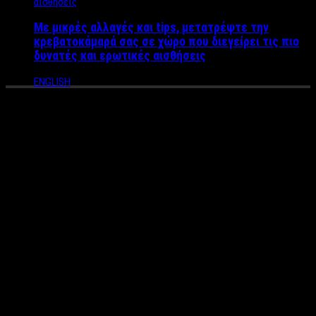
Με μικρές αλλαγές και tips, μετατρέψτε την
κρεβατοκάμαρά σας σε χώρο που διεγείρει τις πιο
δυνατές και ερωτικές αισθήσεις
ENGLISH
Σήμερα το Κέντρο Πολιτισμού
του Ιδρύματος Σταύρος
Νιάρχος «χαρίζεται» στην
ελληνική κοινωνία και το
γιορτάζει με μια ανοιχτή
καλλιτεχνική εκδήλωση –
έκπληξη