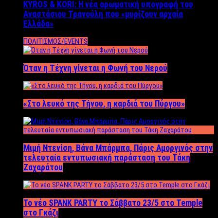
KYROS & KORI: Η νέα αρωματική υπογραφή του
Αναστάσιου Τρανούλη που «μυρίζουν αρχαία
Ελλάδα»
ΠΟΛΙΤΙΣΜΟΣ/EVENTS
Όταν η Τέχνη γίνεται η Φωνή του Νερού
«Στο λευκό της Τήνου, η καρδιά του Πύργου»
Μιμή Ντενίση, Βάνα Μπάρμπα, Πάρις Αμοργινός στην
τελευταία εντυπωσιακή παράσταση του Τάκη
Ζαχαράτου
Το νέο SPANK PARTY το Σάββατο 23/5 στο Temple
στο Γκάζι