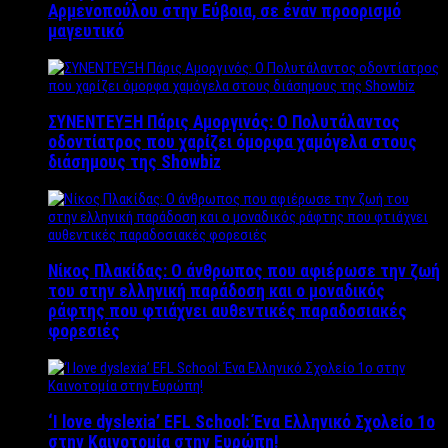
Αρμενοπούλου στην Εύβοια, σε έναν προορισμό
μαγευτικό
ΣΥΝΕΝΤΕΥΞΗ Πάρις Αμοργινός: O Πολυτάλαντος
οδοντίατρος που χαρίζει όμορφα χαμόγελα στους
διάσημους της Showbiz
Νίκος Πλακίδας: O άνθρωπος που αφιέρωσε την ζωή
του στην ελληνική παράδοση και ο μοναδικός
ράφτης που φτιάχνει αυθεντικές παραδοσιακές
φορεσιές
‘Ι love dyslexia’ EFL School: Ένα Ελληνικό Σχολείo 1ο
στην Καινοτομία στην Ευρώπη!