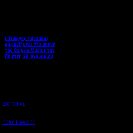
Δείτε επίσης
Ο Γιώργος Πάγκαλος
εμφανίζεται στη σκηνή
του Caja de Música την
Πέμπτη 29 Ιανουαρίου
Ο Γιώργος Πάγκαλος
εμφανίζεται στη σκηνή του
Caja de Música την Πέμπτη 29
Ιανουαρίου, σε …
EDITORIAL
ΠΟΙΟΙ ΕΙΜΑΣΤΕ