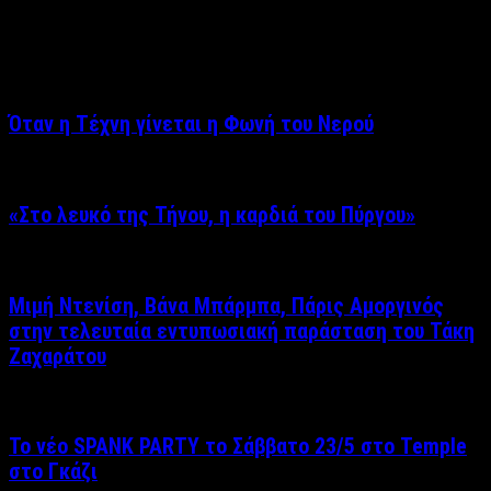
Σχετικά άρθρα
Όταν η Τέχνη γίνεται η Φωνή του Νερού
«Στο λευκό της Τήνου, η καρδιά του Πύργου»
Μιμή Ντενίση, Βάνα Μπάρμπα, Πάρις Αμοργινός
στην τελευταία εντυπωσιακή παράσταση του Τάκη
Ζαχαράτου
Το νέο SPANK PARTY το Σάββατο 23/5 στο Temple
στο Γκάζι