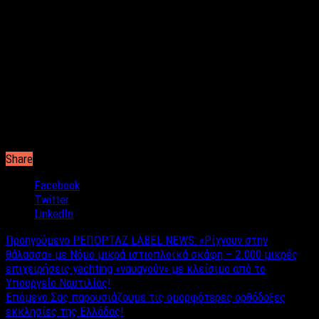
Share
Facebook
Twitter
LinkedIn
Προηγούμενο
ΡΕΠΟΡΤΑΖ LABEL NEWS: «Ρίχνουν στην
θάλασσα» με Νόμο μικρά ιστιοπλοϊκά σκάφη – 2.000 μικρές
επιχειρήσεις yachting «ναυαγούν» με κλείσιμο από το
Υπουργείο Ναυτιλίας!
Επόμενο
Σας παρουσιάζουμε τις ομορφότερες ορθόδοξες
εκκλησίες της Ελλάδας!