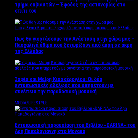
τμήμα εκβιαστών – Έφοδος της αστυνομίας στο
σπίτι του
Πώς θα γιορτάσουμε την Ανάσταση στην χώρα μας –
Πασχαλινά έθιμα που ξεχωρίζουν από άκρη σε άκρη
της Ελλάδας
Σοφία και Μαίρη Κιοσκέρογλου: Οι δύο
εντυπωσιακές αδελφές που υπηρετούν με
συνέπεια την παραδοσιακή μουσική
MEDIA/LIFESTYLE
Εντυπωσιακή παρουσίαση του Βιβλίου «DARINA» του
Άρη Παπαδογιάννη στο Μονακό