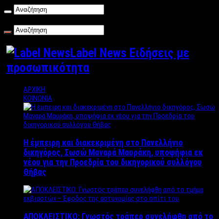
Παρασκευή , 07/08/2026
Label News Ειδήσεις με
προσωπικότητα
ΑΡΧΙΚΗ
ΚΟΙΝΩΝΙΑ
Η έμπειρη και διακεκριμένη στο Πανελλήνιο
δικηγόρος, Σωσώ Μαναρά Μαυράκη, υποψήφια εκ
νέου για την Προεδρία του δικηγορικού συλλόγου
Θήβας
ΑΠΟΚΛΕΙΣΤΙΚΟ: Γνωστός τράπερ συνελήφθη από το