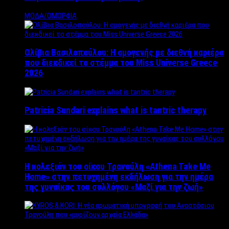
ΜΟΔΑ/ΟΜΟΡΦΙΑ
Ολίβια Βασιλοπούλου: Η ομογενής με διεθνή καριέρα
που διεκδικεί το στέμμα του Miss Universe Greece
2026
Patricia Sundari explains what is tantric therapy
Η κολεξιόν του οίκου Τρανούλη «Athena Take Me
Home» στην πετυχημένη εκδήλωση για την ημέρα
της γυναίκας του συλλόγου «Μαζί για την ζωή»