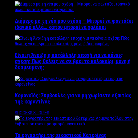
Διήμερο με τη νέα μου σχέση – Μπορεί να φαντάζει
ιδανικό αλλά… κάπου μπορεί να χαλάσει
Είναι η Άνοιξη η κατάλληλη εποχή για να κάνεις
σχέση; Πώς θέλεις να σε βρει το καλοκαίρι, μόνη ή
δεσμευμένη;
Κορονοϊός: Συμβουλές για να μη χωρίσετε εξαιτίας
της καραντίνας
SUCCESS STORIES
Το εργαστήρι της εικαστικού Κατερίνας