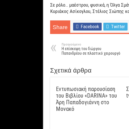
Σε ρόλο… μαέστρου, φυσικά, η Όλγα Σμ
Κυριάκος Ασίκογλου, Στέλιος Σιώπης κα
Facebook
Twitter
Share
Προηγούμενο
Η επίσκεψη του Γιώργου
Παπανδρέου σε πλαστικό χειρουργό
Σχετικά άρθρα
Εντυπωσιακή παρουσίαση
Σ
του Βιβλίου «DARINA» του
t
Άρη Παπαδογιάννη στο
Μονακό