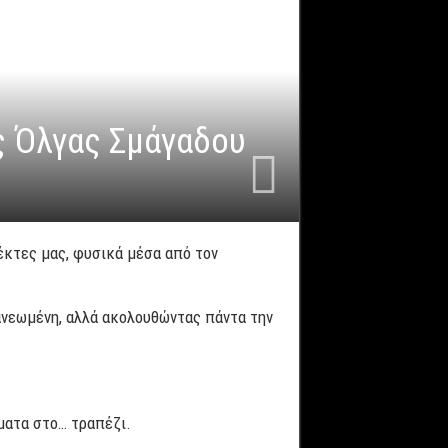
ς Όλγας Σμάγαδου
κτες μας, φυσικά μέσα από τον
νανεωμένη, αλλά ακολουθώντας πάντα την
έματα στο… τραπέζι.