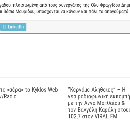
άγαδου, πλαισιωμένη από τους συνεργάτες της Όλυ Φραγγίδου Δη
ι Βάσω Μαυρίδου, υπόσχονται να κάνουν και πάλι τα απογεύματά
LinkedIn
το «αέρα» το Kyklos Web
“Kερνάμε Αλήθειες” – Η
v/Radio
νέα ραδιοφωνική εκπομπή
με την Άννα Ματθαίου &
τον Βαγγέλη Καράλη στου
102,7 στον VIRAL FM