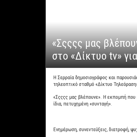
«Σςςςς μας βλέπου
στο «Δίκτυο tv» για
Η Σερραία δημοσιογράφος και παρουσιά
τηλεοπτικό σταθμό «Δίκτυο Τηλεόραση
«Σςςςς μας βλέπουνε». Η εκπομπή που έ
ίδια, πετυχημένη «συνταγή».
Ενημέρωση, συνεντεύξεις, διατροφή, ψυχ