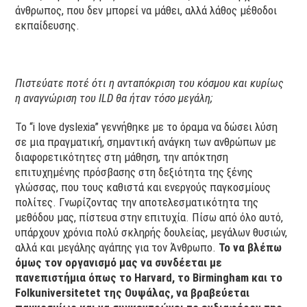
άνθρωπος, που δεν μπορεί να μάθει, αλλά λάθος μέθοδοι
εκπαίδευσης.
Πιστεύατε ποτέ ότι η ανταπόκριση του κόσμου και κυρίως
η αναγνώριση του ILD θα ήταν τόσο μεγάλη;
Το “i love dyslexia” γεννήθηκε με το όραμα να δώσει λύση
σε μια πραγματική, σημαντική ανάγκη των ανθρώπων με
διαφορετικότητες στη μάθηση, την απόκτηση
επιτυχημένης πρόσβασης στη δεξιότητα της ξένης
γλώσσας, που τους καθιστά και ενεργούς παγκοσμίους
πολίτες. Γνωρίζοντας την αποτελεσματικότητα της
μεθόδου μας, πίστευα στην επιτυχία. Πίσω από όλο αυτό,
υπάρχουν χρόνια πολύ σκληρής δουλείας, μεγάλων θυσιών,
αλλά και μεγάλης αγάπης για τον Άνθρωπο.
Το να βλέπω
όμως τον οργανισμό μας να συνδέεται με
πανεπιστήμια όπως το
Harvard
, το
Birmingham
και το
Folkuniversitetet
της Ουψάλας, να βραβεύεται