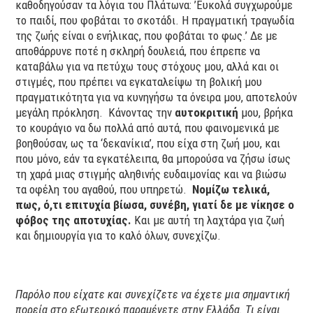
καθοδηγούσαν τα λόγια του Πλάτωνα: ’Ευκολά συγχωρούμε
το παιδί, που φοβάται το σκοτάδι. Η πραγματική τραγωδία
της ζωής είναι ο ενήλικας, που φοβάται το φως.’ Δε με
αποθάρρυνε ποτέ η σκληρή δουλειά, που έπρεπε να
καταβάλω για να πετύχω τους στόχους μου, αλλά και οι
στιγμές, που πρέπει να εγκαταλείψω τη βολική μου
πραγματικότητα για να κυνηγήσω τα όνειρα μου, αποτελούν
μεγάλη πρόκληση. Κάνοντας την
αυτοκριτική
μου, βρήκα
το κουράγιο να δω πολλά από αυτά, που φαινομενικά με
βοηθούσαν, ως τα ‘δεκανίκια’, που είχα στη ζωή μου, και
που μόνο, εάν τα εγκατέλειπα, θα μπορούσα να ζήσω ίσως
τη χαρά μιας στιγμής αληθινής ευδαιμονίας και να βιώσω
τα οφέλη του αγαθού, που υπηρετώ.
Νομίζω τελικά,
πως, ό,τι επιτυχία βίωσα, συνέβη, γιατί δε με νίκησε ο
φόβος της αποτυχίας.
Και με αυτή τη λαχτάρα για ζωή
και δημιουργία για το καλό όλων, συνεχίζω.
Παρόλο που είχατε και συνεχίζετε να έχετε μια σημαντική
πορεία στο εξωτερικό παραμένετε στην Ελλάδα. Τι είναι