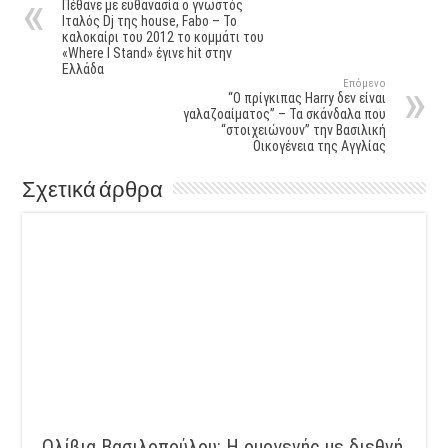
Πέθανε με ευθανασία ο γνωστός
Ιταλός Dj της house, Fabo – Το
καλοκαίρι του 2012 το κομμάτι του
«Where I Stand» έγινε hit στην
Ελλάδα
Επόμενο
“Ο πρίγκιπας Harry δεν είναι
γαλαζοαίματος” – Τα σκάνδαλα που
“στοιχειώνουν” την Βασιλική
Οικογένεια της Αγγλίας
Σχετικά άρθρα
Ολίβια Βασιλοπούλου: Η ομογενής με διεθνή