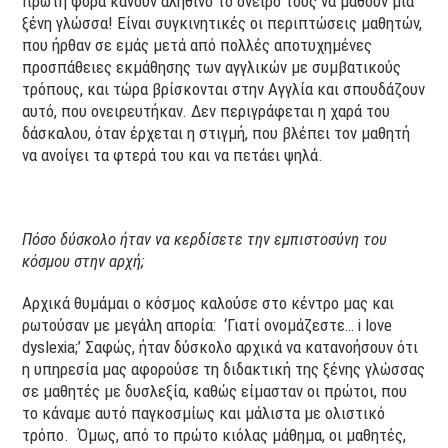
πρώτη φορά κάνουν αληθινό το όνειρό τους να μάθουν μία
ξένη γλώσσα! Είναι συγκινητικές οι περιπτώσεις μαθητών,
που ήρθαν σε εμάς μετά από πολλές αποτυχημένες
προσπάθειες εκμάθησης των αγγλικών με συμβατικούς
τρόπους, και τώρα βρίσκονται στην Αγγλία και σπουδάζουν
αυτό, που ονειρευτήκαν. Δεν περιγράφεται η χαρά του
δάσκαλου, όταν έρχεται η στιγμή, που βλέπει τον μαθητή
να ανοίγει τα φτερά του και να πετάει ψηλά.
Πόσο δύσκολο ήταν να κερδίσετε την εμπιστοσύνη του
κόσμου στην αρχή;
Αρχικά θυμάμαι ο κόσμος καλούσε στο κέντρο μας και
ρωτούσαν με μεγάλη απορία: ‘Γιατί ονομάζεστε… i love
dyslexia;’ Σαφώς, ήταν δύσκολο αρχικά να κατανοήσουν ότι
η υπηρεσία μας αφορούσε τη διδακτική της ξένης γλώσσας
σε μαθητές με δυσλεξία, καθώς είμασταν οι πρώτοι, που
το κάναμε αυτό παγκοσμίως και μάλιστα με ολιστικό
τρόπο. Όμως, από το πρώτο κιόλας μάθημα, οι μαθητές,