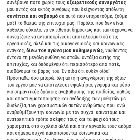
συνέβαινε ποτέ χωρίς τους
εξαιρετικούς συνεργάτες
μου εντός και εκτός συνόρων, που δείχνοντας απόλυτη
συνέπεια και σεβασμό
σε αυτό που υπηρετούμε, ζούμε
μαζί το θαύμα της επιτυχία μας. Παρόλο, που δεν είναι
καθόλου εύκολο, να εκτίθεσαι δημοσίως και ταυτόχρονα να
συνεχίζεις να ανταποκρίνεσαι αποτελεσματικά στις
εργασιακές, αλλά και τις οικογενειακές και κοινωνικές
ανάγκες,
δίνω τον αγώνα μου καθημερινώς
, νιώθοντας
έντονα τη μεγάλη ευθύνη να σταθώ αντάξια αυτής της
επιτυχίας, και δεδομένου ότι περισσότερο από ποτέ,
αισθάνομαι το βάρος του ‘Εν οίδα ότι ουδέν οίδα’.
Προσπαθώ όσο μπορώ, όλη αυτή η αναγνώριση της αξίας
του έργου μας να αποτελέσει εφαλτήριο, γέφυρα και μέσο
για σημαντικές δράσεις αναβάθμισης της παιδείας, καθώς
και αποστιγματοποίησης και ανάδειξης των μαθητών με
δυσλεξία, των χαρισματικών αυτών ανθρώπων, που, ενώ
αναβαθμίζουν την κοινωνία με τον συχνά καινοτόμο και
ανατρεπτικό τρόπο σκέψης τους και τα ψυχικά τους
χαρίσματα, στο σχολείο αλλά και στην εργασία τους ακόμα
και σήμερα συχνά κακοποιούνται κοινωνικά και
συναισθηματικά. Δεν ξεχνώ όμως, κάποιες στιγμές, να