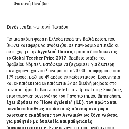
Φωτεινή Πανάβου
Συνέντευξη
: Φωτεινή Πανάβου
Για μια ακόμη φορά η Ελλάδα παρά την βαθιά κρίση, που
βιώνει κατάφερε να αναδειχθεί σε παγκόσμιο επίπεδο κι
αυτό χάρη στην
Αγγελική Παππά
, η οποία διεκδικώντας
το
Global Teacher Prize 2017,
βραβείο ισάξιο του
βραβείου Νόμπελ, κατάφερε να ξεχωρίσει για δεύτερη
συνεχόμενη χρονιά (!) ανάμεσα σε 20.000 υποψηφίους από
179 χώρες, μαζί με 49 ακόμα εκπαιδευτικούς. Ερευνήτρια
και εκπαιδεύτρια εκπαιδευτικών σε διεθνή projects στο
πανεπιστήμιο Folkuniversitetet στην Uppsala της Σουηδίας,
επιστημονική συνεργάτης του Πανεπιστημίου Birmingham,
έχει ιδρύσει το “
i
love
dyslexia
” (ILD), τον πρώτο και
μοναδικό διεθνώς απόλυτα εξειδικευμένο χώρο
ολιστικής εκμάθησης των Αγγλικών ως ξένη γλώσσα
για μαθητές με δυσλεξία και μαθησιακές
διαφορετικότητες.
Έναν οργανισμό, που αναδείχτηκε