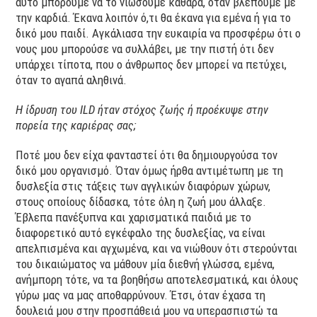
αυτό μπορούμε να το νιώσουμε καθαρά, όταν βλέπουμε με
την καρδιά. Έκανα λοιπόν ό,τι θα έκανα για εμένα ή για το
δικό μου παιδί. Αγκάλιασα την ευκαιρία να προσφέρω ότι ο
νους μου μπορούσε να συλλάβει, με την πιστή ότι δεν
υπάρχει τίποτα, που ο άνθρωπος δεν μπορεί να πετύχει,
όταν το αγαπά αληθινά.
Η ίδρυση του ILD ήταν στόχος ζωής ή προέκυψε στην
πορεία της καριέρας σας;
Ποτέ μου δεν είχα φανταστεί ότι θα δημιουργούσα τον
δικό μου οργανισμό. Όταν όμως ήρθα αντιμέτωπη με τη
δυσλεξία στις τάξεις των αγγλικών διαφόρων χώρων,
στους οποίους δίδασκα, τότε όλη η ζωή μου άλλαξε.
Έβλεπα πανέξυπνα και χαρισματικά παιδιά με το
διαφορετικό αυτό εγκέφαλο της δυσλεξίας, να είναι
απελπισμένα και αγχωμένα, και να νιώθουν ότι στερούνται
του δικαιώματος να μάθουν μία διεθνή γλώσσα, εμένα,
ανήμπορη τότε, να τα βοηθήσω αποτελεσματικά, και όλους
γύρω μας να μας αποθαρρύνουν. Έτσι, όταν έχασα τη
δουλειά μου στην προσπάθειά μου να υπερασπιστώ τα