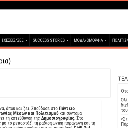
ΣΧΕΣΕΙΣ/ΣΕΞ
SUCCESS STORIES
ΜΟΔΑ/ΟΜΟΡΦΙΑ
ΠΟΛΙΤΙΣ
ρια)
ΤΕΛ
Ότα
Ολί
διε
να, όπου και ζει. Σπούδασε στο
Πάντειο
του
νωνίας Μέσων και Πολιτισμού
και σύντομα
σει τη κατεύθυνση της
Δημοσιογραφίας
. Στο
«Στ
 με το ρεπορτάζ, τη ραδιοφωνική παραγωγή και τη
Πύρ
 κιόλας χρόνια γράφει για το περιοδικό
Chill Out
,