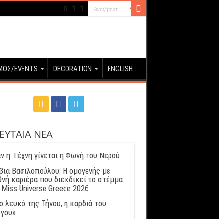
ΜΟΣ/EVENTS
DECORATION
ENGLISH
ΕΥΤΑΙΑ ΝΕΑ
ν η Τέχνη γίνεται η Φωνή του Νερού
βια Βασιλοπούλου: Η ομογενής με
θνή καριέρα που διεκδικεί το στέμμα
 Miss Universe Greece 2026
ο λευκό της Τήνου, η καρδιά του
γου»