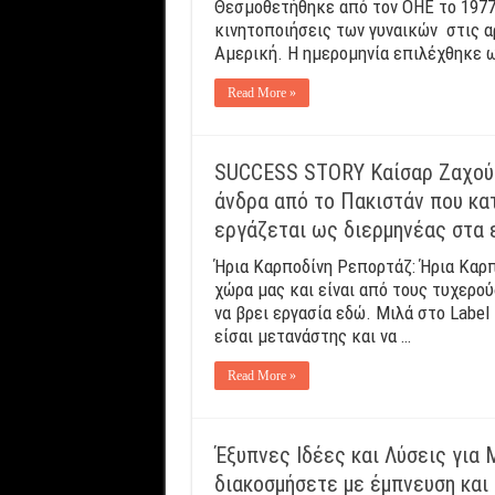
Θεσμοθετήθηκε από τον ΟΗΕ το 1977 κ
κινητοποιήσεις των γυναικών στις α
Αμερική. Η ημερομηνία επιλέχθηκε 
Read More »
SUCCESS STORY Καίσαρ Ζαχούρ:
άνδρα από το Πακιστάν που κα
εργάζεται ως διερμηνέας στα 
Ήρια Καρποδίνη Ρεπορτάζ: Ήρια Καρπ
χώρα μας και είναι από τους τυχερού
να βρει εργασία εδώ. Μιλά στο Label 
είσαι μετανάστης και να …
Read More »
Έξυπνες Ιδέες και Λύσεις για
διακοσμήσετε με έμπνευση και