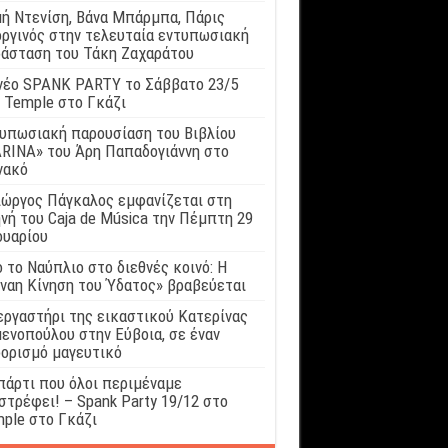
ή Ντενίση, Βάνα Μπάρμπα, Πάρις
ργινός στην τελευταία εντυπωσιακή
άσταση του Τάκη Ζαχαράτου
νέο SPANK PARTY το Σάββατο 23/5
 Temple στο Γκάζι
υπωσιακή παρουσίαση του Βιβλίου
RINA» του Άρη Παπαδογιάννη στο
νακό
ιώργος Πάγκαλος εμφανίζεται στη
νή του Caja de Música την Πέμπτη 29
ουαρίου
 το Ναύπλιο στο διεθνές κοινό: Η
ναη Κίνηση του Ύδατος» βραβεύεται
εργαστήρι της εικαστικού Κατερίνας
ενοπούλου στην Εύβοια, σε έναν
ορισμό μαγευτικό
πάρτι που όλοι περιμέναμε
στρέφει! – Spank Party 19/12 στο
ple στο Γκάζι