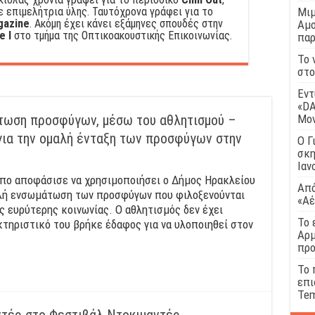
 επιμελήτρια ύλης. Ταυτόχρονα γράφει για το
Μιμ
gazine
. Ακόμη έχει κάνει εξάμηνες σπουδές στην
Αμο
e I
στο τμήμα της Οπτικοακουστικής Επικοινωνίας.
παρ
Το 
στο
Εντ
«DA
άτωση προσφύγων, μέσω του αθλητισμού –
Μο
ια την ομαλή ένταξη των προσφύγων στην
Ο Γ
σκη
Ιαν
πο αποφάσισε να χρησιμοποιήσει ο Δήμος Ηρακλείου
Από
αλή ενσωμάτωση των προσφύγων που φιλοξενούνται
«Αέ
ς ευρύτερης κοινωνίας. Ο αθλητισμός δεν έχει
Το 
κτηριστικό του βρήκε έδαφος για να υλοποιηθεί στον
Αρμ
προ
Το 
επι
Tem
ντέρ στο Φεστιβάλ Ντοκιμαντέρ