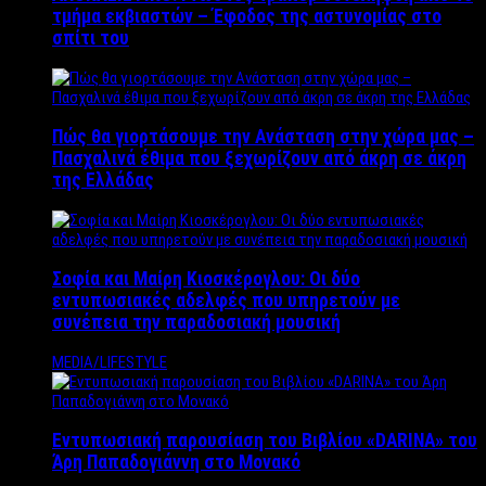
τμήμα εκβιαστών – Έφοδος της αστυνομίας στο
σπίτι του
Πώς θα γιορτάσουμε την Ανάσταση στην χώρα μας –
Πασχαλινά έθιμα που ξεχωρίζουν από άκρη σε άκρη
της Ελλάδας
Σοφία και Μαίρη Κιοσκέρογλου: Οι δύο
εντυπωσιακές αδελφές που υπηρετούν με
συνέπεια την παραδοσιακή μουσική
MEDIA/LIFESTYLE
Εντυπωσιακή παρουσίαση του Βιβλίου «DARINA» του
Άρη Παπαδογιάννη στο Μονακό