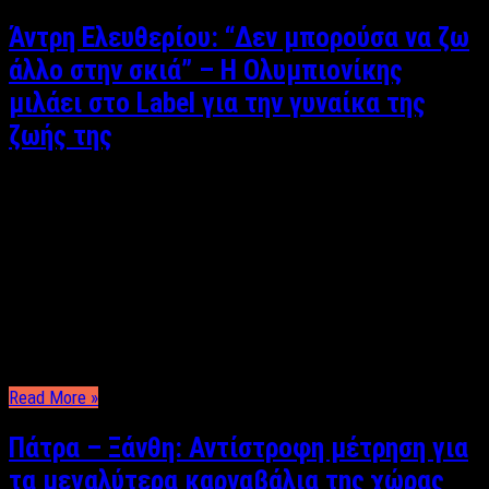
Άντρη Ελευθερίου: “Δεν μπορούσα να ζω
άλλο στην σκιά” – Η Ολυμπιονίκης
μιλάει στο Label για την γυναίκα της
ζωής της
Συνέντευξη: Κυριάκος Θεοδοσίου Αν στις λέξεις “δύναμη”,
“αποφασιστικότητα” και “γενναιότητα” έπρεπε να δοθεί ένα
όνομα αυτό θα που θα ταίριαζε απόλυτα είναι το όνομα της
Άντρης Ελευθερίου. Πρωταθλήτρια στο άθλημα της
σκοποβολής και κορυφαία γυναίκα αθλήτρια στην Κύπρο.
Πρωταθλήτρια όμως και στο να ζει ελεύθερα και ανοιχτά στην
κατά τα …
Read More »
Πάτρα – Ξάνθη: Αντίστροφη μέτρηση για
τα μεγαλύτερα καρναβάλια της χώρας