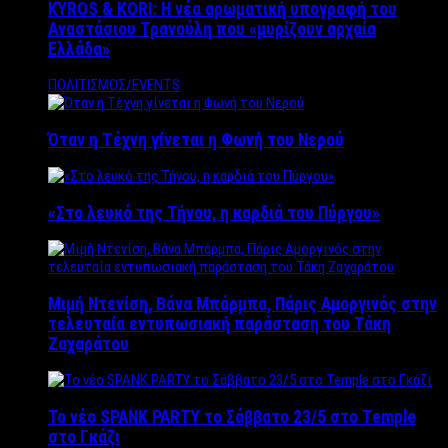
KYROS & KORI: Η νέα αρωματική υπογραφή του
Αναστάσιου Τρανούλη που «μυρίζουν αρχαία
Ελλάδα»
ΠΟΛΙΤΙΣΜΟΣ/EVENTS
Όταν η Τέχνη γίνεται η Φωνή του Νερού
«Στο λευκό της Τήνου, η καρδιά του Πύργου»
Μιμή Ντενίση, Βάνα Μπάρμπα, Πάρις Αμοργινός στην
τελευταία εντυπωσιακή παράσταση του Τάκη
Ζαχαράτου
Το νέο SPANK PARTY το Σάββατο 23/5 στο Temple
στο Γκάζι