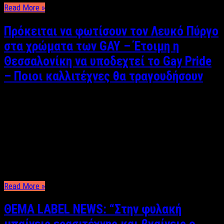
Read More »
Πρόκειται να φωτίσουν τον Λευκό Πύργο
στα χρώματα των GAY – Έτοιμη η
Θεσσαλονίκη να υποδεχτεί το Gay Pride
– Ποιοι καλλιτέχνες θα τραγουδήσουν
Κυριάκος Θεοδοσίου Με το σύνθημα “Άκρως οικογενειακόν” θα
υποδεχθεί το Thessaloniki Pride οι εκδηλώσεις του οποίου θα
ξεκινήσουν στις 20 Ιουνίου και θα κορυφωθούν 3 μέρες μετά
με την παρέλαση στο κέντρο της πόλης. Ποιοι καλλιτέχνες
όμως θα δώσουν το “παρών” και θα τραγουδήσουν στη συναυλία
που θα γίνει στις …
Read More »
ΘΕΜΑ LABEL NEWS: “Στην φυλακή
μπαίνεις ερασιτέχνης και βγαίνεις ο