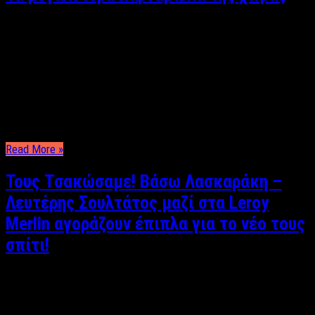
Κυριάκος Θεοδοσίου Η Μεγάλη Αποκριά είναι προ των πυλών
και οι πόλεις που διοργανώνουν τα μεγαλύτερα καρναβάλια της
χώρας, αυτό της Πάτρας και της Ξάνθης, είναι σχεδόν έτοιμες
για το μεγάλο ξεφάντωμα που αναμένεται να λάβει χώρα κατά
την παρέλαση αρμάτων, αλλά και μετά. Ξάνθη Ξεκίνησε το 1966
και είναι ο θεσμός …
Read More »
Τους Τσακώσαμε! Βάσω Λασκαράκη –
Λευτέρης Σουλτάτος μαζί στα Leroy
Merlin αγοράζουν έπιπλα για το νέο τους
σπίτι!
Ρεπορτάζ: Κυριάκος Θεοδοσίου Την πιο γλυκιά περίοδο της