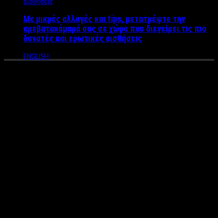
Με μικρές αλλαγές και tips, μετατρέψτε την
κρεβατοκάμαρά σας σε χώρο που διεγείρει τις πιο
δυνατές και ερωτικές αισθήσεις
ENGLISH
Κυριάκος Θεοδοσίου
Η αγάπη του για τη δημοσιογραφία τον οδήγησε σε ηλικία μόλις
14 ετών να δημιουργήσει
«Το blog των εφήβων»
με καθαρά
νεανική θεματολογία. Τους επόμενους μήνες ξεκίνησε να
αρθρογραφεί σε τοπική εφημερίδα του Νομού Πέλλας και δυο
χρόνια μετά, σε ηλικία 16 ετών, ξεκίνησε σε τοπικό
τηλεοπτικό σταθμό την
πρώτη καθαρά εφηβική – νεανική
εκπομπή στην τηλεόραση,
τα «Νεανικά», έχοντας την
αρχισυνταξία και την παρουσίασή της όντας ο πρώτος έφηβος
στην Ελλάδα σε τέτοια πόστα. Παράλληλα βρέθηκε για δύο
χρόνια αρθρογράφος στο
tvnea.com
με πολλά αποκλειστικά
τηλεοπτικά ρεπορτάζ. Επίσης, όλα αυτά τα χρόνια έχει