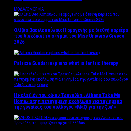
ΜΟΔΑ/ΟΜΟΡΦΙΑ
Ολίβια Βασιλοπούλου: Η ομογενής με διεθνή καριέρα
που διεκδικεί το στέμμα του Miss Universe Greece
2026
Patricia Sundari explains what is tantric therapy
Η κολεξιόν του οίκου Τρανούλη «Athena Take Me
Home» στην πετυχημένη εκδήλωση για την ημέρα
της γυναίκας του συλλόγου «Μαζί για την ζωή»