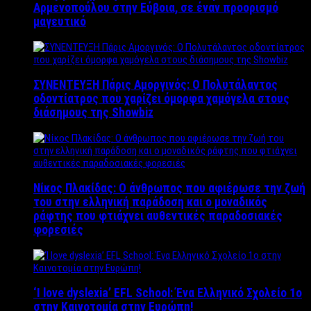
Αρμενοπούλου στην Εύβοια, σε έναν προορισμό
μαγευτικό
ΣΥΝΕΝΤΕΥΞΗ Πάρις Αμοργινός: O Πολυτάλαντος
οδοντίατρος που χαρίζει όμορφα χαμόγελα στους
διάσημους της Showbiz
Νίκος Πλακίδας: O άνθρωπος που αφιέρωσε την ζωή
του στην ελληνική παράδοση και ο μοναδικός
ράφτης που φτιάχνει αυθεντικές παραδοσιακές
φορεσιές
‘Ι love dyslexia’ EFL School: Ένα Ελληνικό Σχολείo 1ο
στην Καινοτομία στην Ευρώπη!