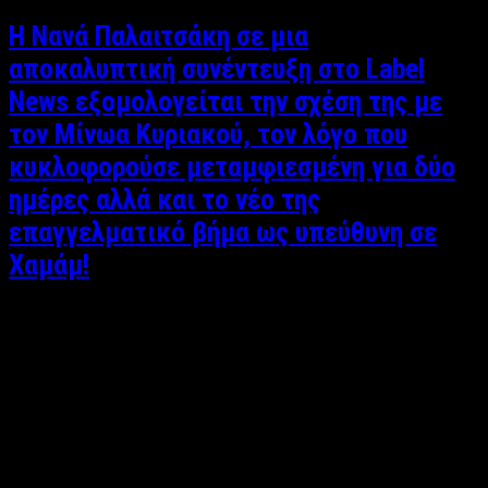
Η Νανά Παλαιτσάκη σε μια
αποκαλυπτική συνέντευξη στο Label
News εξομολογείται την σχέση της με
τον Μίνωα Κυριακού, τον λόγο που
κυκλοφορούσε μεταμφιεσμένη για δύο
ημέρες αλλά και το νέο της
επαγγελματικό βήμα ως υπεύθυνη σε
Χαμάμ!
Κυριάκος Θεοδοσίου Συνέντευξη: Κυριάκος Θεοδοσίου Μέσα
Ιουλίου στα μέσα μιας καυτής ημέρας στο Μοναστηράκι με
υποδέχτηκε η Νανά Παλαιτσάκη στην νέα της επαγγελματική
ασχολία. Προσιτή και με μια ευγένεια που είναι ολοφάνερο ότι
έχει τις πηγές της βαθιά μέσα στην ψυχή της, αφού με
ξενάγησε στο Polis Hammam, μου πρότεινε …