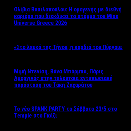
Ολίβια Βασιλοπούλου: Η ομογενής με διεθνή
καριέρα που διεκδικεί το στέμμα του Miss
Universe Greece 2026
«Στο λευκό της Τήνου, η καρδιά του Πύργου»
Μιμή Ντενίση, Βάνα Μπάρμπα, Πάρις
Αμοργινός στην τελευταία εντυπωσιακή
παράσταση του Τάκη Ζαχαράτου
Το νέο SPANK PARTY το Σάββατο 23/5 στο
Temple στο Γκάζι