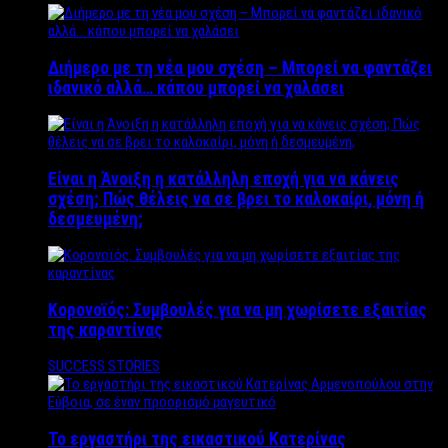
Διήμερο με τη νέα μου σχέση – Μπορεί να φαντάζει
ιδανικό αλλά… κάπου μπορεί να χαλάσει
Είναι η Άνοιξη η κατάλληλη εποχή για να κάνεις
σχέση; Πώς θέλεις να σε βρει το καλοκαίρι, μόνη ή
δεσμευμένη;
Κορονοϊός: Συμβουλές για να μη χωρίσετε εξαιτίας
της καραντίνας
SUCCESS STORIES
Το εργαστήρι της εικαστικού Κατερίνας