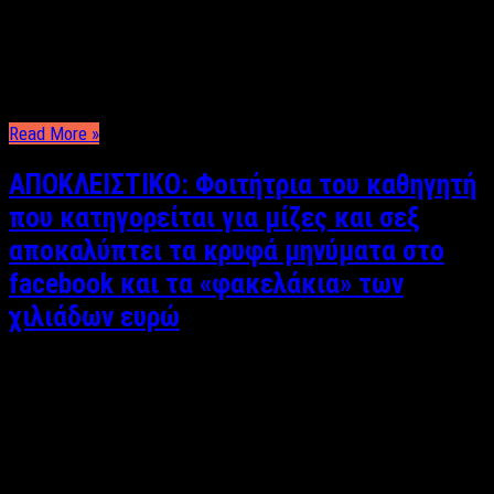
ζωής της φαίνεται πως διανύει μετά το χωρισμό της η Βάσω
Λασκαράκη, πανέτοιμη να κάνει το επόμενο βήμα στη σχέση
της με τον σεφ Λευτέρη Σουλτάτο. Σύμφωνα με
αποκλειστικές πληροφορίες του LabelNews, η ηθοποιός χθες
το απόγευμα μαζί με το σύντροφό της, …
Read More »
ΑΠΟΚΛΕΙΣΤΙΚΟ: Φοιτήτρια του καθηγητή
που κατηγορείται για μίζες και σεξ
αποκαλύπτει τα κρυφά μηνύματα στο
facebook και τα «φακελάκια» των
χιλιάδων ευρώ
Κυριάκος Θεοδοσίου Ρεπορτάζ: Κυριάκος Θεοδοσίου Το “φως”
της δημοσιότητας έχει δει τις τελευταίες ώρες η σοκαριστική
υπόθεση του καθηγητή του ΤΕΙ Σερρών που συνελήφθη χθες
Δευτέρα μετά από σωρεία καταγγελιών από φοιτητές που