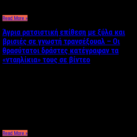
είχαν πέσει θύματά του. Πιο συγκεκριμένα, το 2012 έκαναν
δειλά δειλά την εμφάνισή τους οι πρώτες καταγγελίες …
Read More »
Άγρια ρατσιστική επίθεση με ξύλα και
βρισιές σε γνωστή τρανσέξουαλ – Οι
θρασύτατοι δράστες κατέγραφαν τα
«νταηλίκια» τους σε βίντεο
Κυριάκος Θεοδοσίου Μια πραγματικά εφιαλτική εμπειρία
έζησε ξημερώματα Τετάρτης η γνωστή τρανσέξουαλ και
ακτιβίστρια για τα ανθρώπινα δικαιώματα, Πάολα Ρεβενιώτη.
Σύμφωνα με ανάρτησή της στις 4 παρά τέταρτο το πρωί της
Τετάρτης κι ενώ βρισκόταν σταματημένη με αναμμένο το
αυτοκίνητο λίγο πιο πάνω από το Χρηματιστήριο Αθηνών, ένα
μικρό ασημί …
Read More »