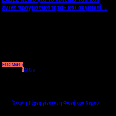
έγινε πραγματικότητα» και συγκινεί …
Κυριάκος Θεοδοσίου Ρεπορτάζ: Κυριάκος Θεοδοσίου
Κυπελλούχος ομάδα για δεύτερη χρονιά ανακηρύχθηκε ο ΠΑΟΚ
με τη λήξη του τελικού του Σαββάτου ενάντια στην ΑΕΚ στο
ΟΑΚΑ με σκορ 2-0. Έτσι, μετά το τέλος του παιχνιδιού οι
παίκτες της ομάδας πανηγύρισαν τη νίκη τους στο γήπεδο, ενώ
φυσικά την ίδια στιγμή σε ξέφρενους πανηγυρισμούς …
Read More »
Page 1 of 5
1
2
3
4
5
»
ΤΕΛΕΥΤΑΙΑ ΝΕΑ
Όταν η Τέχνη γίνεται η Φωνή του Νερού