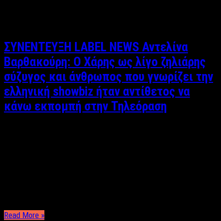
αρκετές συνεργασίες με διάφορες εφημερίδες και
ραδιοφωνικούς σταθμούς. Είναι σπουδαστής δημοσιογραφίας
στον
AΝΤ1 Medialab.
ΣΥΝΕΝΤΕΥΞΗ LABEL NEWS Αντελίνα
Βαρθακούρη: O Xάρης ως λίγο ζηλιάρης
σύζυγος και άνθρωπος που γνωρίζει την
ελληνική showbiz ήταν αντίθετος να
κάνω εκπομπή στην Τηλεόραση
Κυριάκος Θεοδοσίου Συνέντευξη: Κυριάκος Θεοδοσίου Η
Αντελίνα Τελώνη Βαρθακούρη, σύζυγος του Χάρη Βαρθακούρη
έχει καταφέρει να εντυπωσιάσει μέσα από την πρώτη της
τηλεοπτική απόπειρα με την εκπομπή «Καλημέρα τι Κάνεις»
στην Τηλεόραση του Αρτ κάθε Σάββατο και Κυριακή. Σε μια εκ
βαθέων συνέντευξη στο Label News μας μιλάει για την …
Read More »