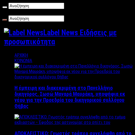
Παρασκευή , 07/08/2026
Label News Ειδήσεις με
προσωπικότητα
ΑΡΧΙΚΗ
ΚΟΙΝΩΝΙΑ
Η έμπειρη και διακεκριμένη στο Πανελλήνιο
δικηγόρος, Σωσώ Μαναρά Μαυράκη, υποψήφια εκ
νέου για την Προεδρία του δικηγορικού συλλόγου
Θήβας
ΑΠΟΚΛΕΙΣΤΙΚΟ: Γνωστός τράπερ συνελήφθη από το