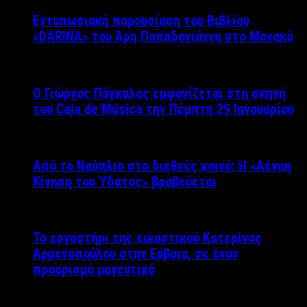
Εντυπωσιακή παρουσίαση του Βιβλίου
«DARINA» του Άρη Παπαδογιάννη στο Μονακό
Ο Γιώργος Πάγκαλος εμφανίζεται στη σκηνή
του Caja de Música την Πέμπτη 29 Ιανουαρίου
Από το Ναύπλιο στο διεθνές κοινό: Η «Αέναη
Κίνηση του Ύδατος» βραβεύεται
Το εργαστήρι της εικαστικού Κατερίνας
Αρμενοπούλου στην Εύβοια, σε έναν
προορισμό μαγευτικό