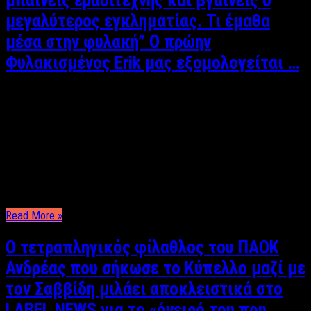
μεγαλύτερος εγκληματίας. Τι έμαθα
μέσα στην φυλακή” Ο πρώην
Φυλακισμένος Erik μας εξομολογείται …
Κυριάκος Θεοδοσίου Ρεπορτάζ: Κυριάκος Θεοδοσίου Είναι από
τα σπάνια που σου συμβαίνουν στη ζωή και πολλές φορές
κιόλας όταν τα βιώνεις, τα ζεις με επιφυλακτικότητα και
κρατώντας μικρό καλάθι! Έτσι ένιωθα την ημέρα της
συνάντησής μου με τον Erik, έναν 30χρονο νέο αλβανικής
καταγωγής που από ανήλικος μένει στην Ελλάδα. Πέρα …
Read More »
Ο τετραπληγικός φίλαθλος του ΠΑΟΚ
Ανδρέας που σήκωσε το Κύπελλο μαζί με
τον Σαββίδη μιλάει αποκλειστικά στο
LABEL NEWS για το «όνειρό του που