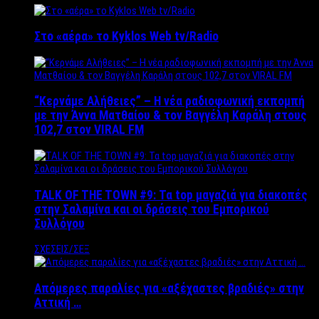
Στο «αέρα» το Kyklos Web tv/Radio
“Kερνάμε Αλήθειες” – Η νέα ραδιοφωνική εκπομπή
με την Άννα Ματθαίου & τον Βαγγέλη Καράλη στους
102,7 στον VIRAL FM
TALK OF THE TOWN #9: Τα top μαγαζιά για διακοπές
στην Σαλαμίνα και οι δράσεις του Εμπορικού
Συλλόγου
ΣΧΕΣΕΙΣ/ΣΕΞ
Απόμερες παραλίες για «αξέχαστες βραδιές» στην
Αττική …