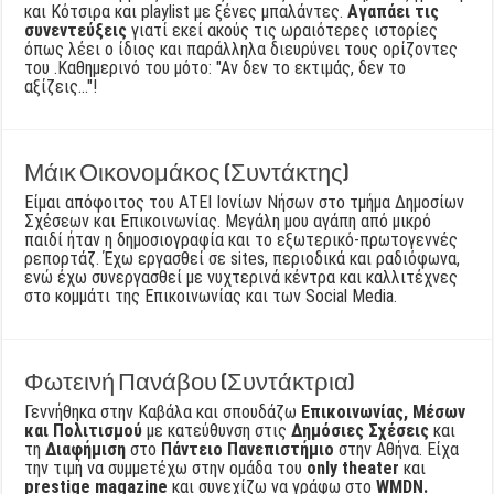
και Κότσιρα και playlist με ξένες μπαλάντες.
Αγαπάει τις
συνεντεύξεις
γιατί εκεί ακούς τις ωραιότερες ιστορίες
όπως λέει ο ίδιος και παράλληλα διευρύνει τους ορίζοντες
του .Καθημερινό του μότο: "Αν δεν το εκτιμάς, δεν το
αξίζεις..."!
Μάικ Οικονομάκος (Συντάκτης)
Είμαι απόφοιτος του ΑΤΕΙ Ιονίων Νήσων στο τμήμα Δημοσίων
Σχέσεων και Επικοινωνίας. Μεγάλη μου αγάπη από μικρό
παιδί ήταν η δημοσιογραφία και το εξωτερικό-πρωτογεννές
ρεπορτάζ. Έχω εργασθεί σε sites, περιοδικά και ραδιόφωνα,
ενώ έχω συνεργασθεί με νυχτερινά κέντρα και καλλιτέχνες
στο κομμάτι της Επικοινωνίας και των Social Media.
Φωτεινή Πανάβου (Συντάκτρια)
Γεννήθηκα στην Καβάλα και σπουδάζω
Επικοινωνίας, Μέσων
και Πολιτισμού
με κατεύθυνση στις
Δημόσιες Σχέσεις
και
τη
Διαφήμιση
στο
Πάντειο Πανεπιστήμιο
στην Αθήνα. Είχα
την τιμή να συμμετέχω στην ομάδα του
only theater
και
prestige magazine
και συνεχίζω να γράφω στο
WMDN.