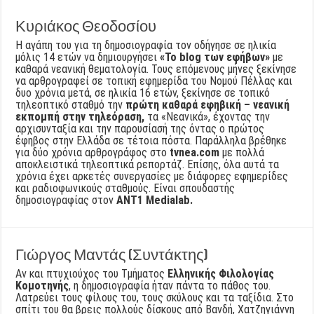
Κυριάκος Θεοδοσίου
Η αγάπη του για τη δημοσιογραφία τον οδήγησε σε ηλικία
μόλις 14 ετών να δημιουργήσει
«Το blog των εφήβων»
με
καθαρά νεανική θεματολογία. Τους επόμενους μήνες ξεκίνησε
να αρθρογραφεί σε τοπική εφημερίδα του Νομού Πέλλας και
δυο χρόνια μετά, σε ηλικία 16 ετών, ξεκίνησε σε τοπικό
τηλεοπτικό σταθμό την
πρώτη καθαρά εφηβική – νεανική
εκπομπή στην τηλεόραση,
τα «Νεανικά», έχοντας την
αρχισυνταξία και την παρουσίασή της όντας ο πρώτος
έφηβος στην Ελλάδα σε τέτοια πόστα. Παράλληλα βρέθηκε
για δύο χρόνια αρθρογράφος στο
tvnea.com
με πολλά
αποκλειστικά τηλεοπτικά ρεπορτάζ. Επίσης, όλα αυτά τα
χρόνια έχει αρκετές συνεργασίες με διάφορες εφημερίδες
και ραδιοφωνικούς σταθμούς. Είναι σπουδαστής
δημοσιογραφίας στον
AΝΤ1 Medialab.
Γιώργος Μαντάς (Συντάκτης)
Αν και πτυχιούχος του Τμήματος
Ελληνικής Φιλολογίας
Κομοτηνής
, η δημοσιογραφία ήταν πάντα το πάθος του.
Λατρεύει τους φίλους του, τους σκύλους και τα ταξίδια. Στο
σπίτι του θα βρεις πολλούς δίσκους από Βανδή, Χατζηγιάννη