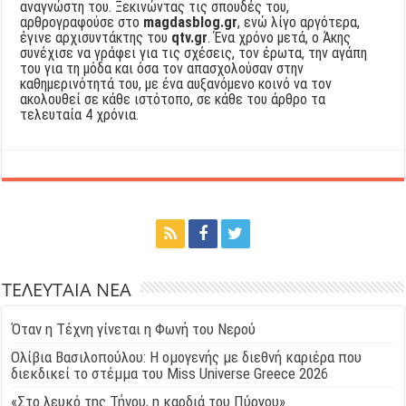
αναγνώστη του. Ξεκινώντας τις σπουδές του,
αρθρογραφούσε στο
magdasblog.gr
, ενώ λίγο αργότερα,
έγινε αρχισυντάκτης του
qtv.gr
. Ένα χρόνο μετά, ο Άκης
συνέχισε να γράφει για τις σχέσεις, τον έρωτα, την αγάπη
του για τη μόδα και όσα τον απασχολούσαν στην
καθημερινότητά του, με ένα αυξανόμενο κοινό να τον
ακολουθεί σε κάθε ιστότοπο, σε κάθε του άρθρο τα
τελευταία 4 χρόνια.
ΤΕΛΕΥΤΑΙΑ ΝΕΑ
Όταν η Τέχνη γίνεται η Φωνή του Νερού
Ολίβια Βασιλοπούλου: Η ομογενής με διεθνή καριέρα που
διεκδικεί το στέμμα του Miss Universe Greece 2026
«Στο λευκό της Τήνου, η καρδιά του Πύργου»