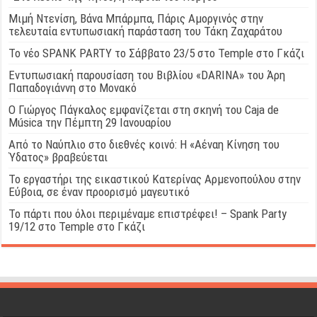
Μιμή Ντενίση, Βάνα Μπάρμπα, Πάρις Αμοργινός στην
τελευταία εντυπωσιακή παράσταση του Τάκη Ζαχαράτου
Το νέο SPANK PARTY το Σάββατο 23/5 στο Temple στο Γκάζι
Εντυπωσιακή παρουσίαση του Βιβλίου «DARINA» του Άρη
Παπαδογιάννη στο Μονακό
Ο Γιώργος Πάγκαλος εμφανίζεται στη σκηνή του Caja de
Música την Πέμπτη 29 Ιανουαρίου
Από το Ναύπλιο στο διεθνές κοινό: Η «Αέναη Κίνηση του
Ύδατος» βραβεύεται
Το εργαστήρι της εικαστικού Κατερίνας Αρμενοπούλου στην
Εύβοια, σε έναν προορισμό μαγευτικό
Το πάρτι που όλοι περιμέναμε επιστρέφει! – Spank Party
19/12 στο Temple στο Γκάζι