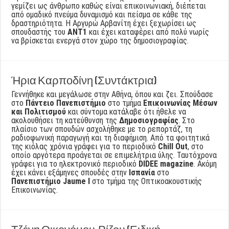
γεμίζει ως άνθρωπο καθώς είναι επικοινωνιακή, διέπεται
από ομαδικό πνεύμα δυναμισμό και πείσμα σε κάθε της
δραστηριότητα. Η Αργυρώ Αρβανίτη έχει ξεχωρίσει ως
σπουδαστής του
ΑΝΤ1
και έχει καταφέρει από πολύ νωρίς
να βρίσκεται ενεργά στον χώρο της δημοσιογραφίας.
Ήρια Καρποδίνη (Συντάκτρια)
Γεννήθηκε και μεγάλωσε στην Αθήνα, όπου και ζει. Σπούδασε
στο
Πάντειο Πανεπιστήμιο
στο τμήμα
Επικοινωνίας Μέσων
και Πολιτισμού
και σύντομα κατάλαβε ότι ήθελε να
ακολουθήσει τη κατεύθυνση της
Δημοσιογραφίας
. Στο
πλαίσιο των σπουδών ασχολήθηκε με το ρεπορτάζ, τη
ραδιοφωνική παραγωγή και τη διαφήμιση. Από τα φοιτητικά
της κιόλας χρόνια γράφει για το περιοδικό
Chill Out
, στο
οποίο αργότερα προάγεται σε επιμελήτρια ύλης. Ταυτόχρονα
γράφει για το ηλεκτρονικό περιοδικό
DIDEE magazine
. Ακόμη
έχει κάνει εξάμηνες σπουδές στην
Ισπανία
στο
Πανεπιστήμιο Jaume I
στο τμήμα της Οπτικοακουστικής
Επικοινωνίας.