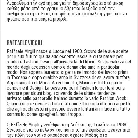
Ανακάλυψα την αγάπη μου για τη δημοσιογραφία από μικρή
καθώς μέσα από το γράψιμο έβρισκα διέξοδο από την
καθημερινότητα. Έτσι, αποφάσισα να το καλλιεργήσω και να
φτάσω όσο πιο μακριά μπορώ.
Raffaele Virgili
Raffaele Virgili nasce a Lucca nel 1988. Sicuro delle sue scelte
per il suo futuro già da adolescente lascia la città natale per
studiare Fashion Design all’università di Urbino. Si specializza nel
mondo degli accessori uomo e donna che ama in particolar
modo. Non appena laureato si getta nel mondo del lavoro prima
in Toscana e dopo qualche anno in Svizzera dove lavora tutt’ora.
Appassionato di Moda, Arredamento, Musica e tutto quanto
concerne il Design. La passione per il Fashion lo porterà poi a
lavorare per alcuni blog, scrivendo delle ultime tendenze
arrivate sulle passerelle Italiane durante le varie Fashion Week.
Quando scrive riesce ad unire al concetto moda ulteriori aspetti
che agli occhi esterni possono essere lontani anni luce ma tutto
sommato, come spiegherà, non troppo.
Ο Raffaele Virgili γεννήθηκε στη Λούκκα της Ιταλίας το 1988.
Σίγουρος για το μέλλον του ήδη από την εφηβεία, φεύγει από
την πόλη του για να σπουδάσει σχέδιο Μόδας στο