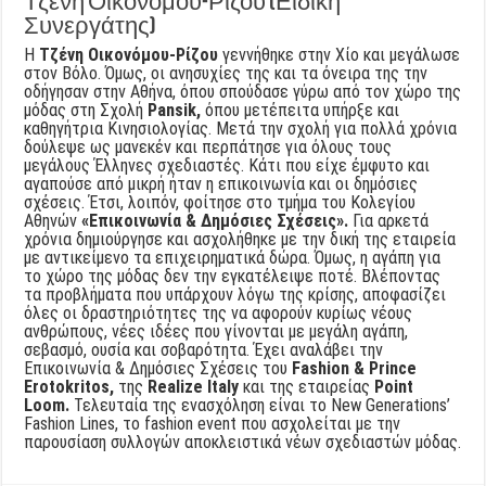
Τζένη Οικονόμου-Ρίζου (Ειδική
Συνεργάτης)
Η
Τζένη Οικονόμου-Ρίζου
γεννήθηκε στην Χίο και μεγάλωσε
στον Βόλο. Όμως, οι ανησυχίες της και τα όνειρα της την
οδήγησαν στην Αθήνα, όπου σπούδασε γύρω από τον χώρο της
μόδας στη Σχολή
Pansik,
όπου μετέπειτα υπήρξε και
καθηγήτρια Κινησιολογίας. Μετά την σχολή για πολλά χρόνια
δούλεψε ως μανεκέν και περπάτησε για όλους τους
μεγάλους Έλληνες σχεδιαστές. Κάτι που είχε έμφυτο και
αγαπούσε από μικρή ήταν η επικοινωνία και οι δημόσιες
σχέσεις. Έτσι, λοιπόν, φοίτησε στο τμήμα του Κολεγίου
Αθηνών
«Επικοινωνία & Δημόσιες Σχέσεις».
Για αρκετά
χρόνια δημιούργησε και ασχολήθηκε με την δική της εταιρεία
με αντικείμενο τα επιχειρηματικά δώρα. Όμως, η αγάπη για
το χώρο της μόδας δεν την εγκατέλειψε ποτέ. Βλέποντας
τα προβλήματα που υπάρχουν λόγω της κρίσης, αποφασίζει
όλες οι δραστηριότητες της να αφορούν κυρίως νέους
ανθρώπους, νέες ιδέες που γίνονται με μεγάλη αγάπη,
σεβασμό, ουσία και σοβαρότητα. Έχει αναλάβει την
Επικοινωνία & Δημόσιες Σχέσεις του
Fashion & Prince
Erotokritos,
της
Realize Italy
και της εταιρείας
Point
Loom.
Τελευταία της ενασχόληση είναι το New Generations’
Fashion Lines, το fashion event που ασχολείται με την
παρουσίαση συλλογών αποκλειστικά νέων σχεδιαστών μόδας.