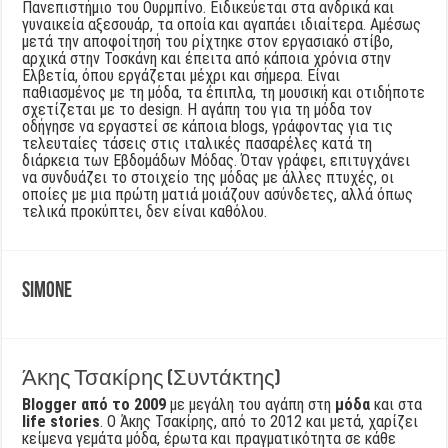
Πανεπιστήμιο του Ουρμπίνο. Ειδικεύεται στα ανδρικά και
γυναικεία αξεσουάρ, τα οποία και αγαπάει ιδιαίτερα. Αμέσως
μετά την αποφοίτησή του ρίχτηκε στον εργασιακό στίβο,
αρχικά στην Τοσκάνη και έπειτα από κάποια χρόνια στην
Ελβετία, όπου εργάζεται μέχρι και σήμερα. Είναι
παθιασμένος με τη μόδα, τα έπιπλα, τη μουσική και οτιδήποτε
σχετίζεται με το design. Η αγάπη του για τη μόδα τον
οδήγησε να εργαστεί σε κάποια blogs, γράφοντας για τις
τελευταίες τάσεις στις ιταλικές πασαρέλες κατά τη
διάρκεια των Εβδομάδων Μόδας. Όταν γράφει, επιτυγχάνει
να συνδυάζει το στοιχείο της μόδας με άλλες πτυχές, οι
οποίες με μια πρώτη ματιά μοιάζουν ασύνδετες, αλλά όπως
τελικά προκύπτει, δεν είναι καθόλου.
Simone
Άκης Τσακίρης (Συντάκτης)
Blogger από το 2009
με μεγάλη του αγάπη στη
μόδα
και στα
life stories
. Ο Άκης Τσακίρης, από το 2012 και μετά, χαρίζει
κείμενα γεμάτα μόδα, έρωτα και πραγματικότητα σε κάθε