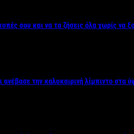
ς κάνει να αισθάνονται πιο ανανεωμένες και σέξι από ποτέ. …
οπές σου και να τα ζήσεις όλα χωρίς να ξ
είνουμε από χρήματα στις διακοπές μας, αφού άμα ξεφεύγει από 
ντα σίγουρο είναι το ακριβό φαγητό αφού ακόμα και …
ι ανέβασε την καλοκαιρινή λίμπιντο στα ύ
ρι τόσο φθείρει και η ερωτική τους ζωή, αν δεν δοκιμάζουν νέα 
 τα πρόστυχα εσώρουχα δεν πιάνουν και τόσο τόπο …