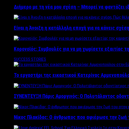
Διήμερο με τη νέα μου σχέση – Μπορεί να φαντάζει ι
Είναι η Άνοιξη η κατάλληλη εποχή για να κάνεις σχέση
Κορονοϊός: Συμβουλές για να μη χωρίσετε εξαιτίας τ
SUCCESS STORIES
Το εργαστήρι της εικαστικού Κατερίνας Αρμενοπούλο
ΣΥΝΕΝΤΕΥΞΗ Πάρις Αμοργινός: O Πολυτάλαντος οδοντ
Νίκος Πλακίδας: O άνθρωπος που αφιέρωσε την ζωή 