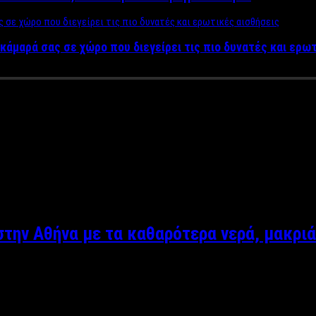
κάμαρά σας σε χώρο που διεγείρει τις πιο δυνατές και ερω
ν δημοσιογραφική ομάδα του free press περιοδικού
Prestige mag
Ουγγαρέζο και Μαίρη Συνατσάκη
. Αγαπάει πολύ την δουλειά που
ίσμα σε κάθε της δραστηριότητα. Η Αργυρώ Αρβανίτη έχει ξεχωρ
στην Αθήνα με τα καθαρότερα νερά, μακριά
τους καυτούς καλοκαιρινούς μήνες, αφού όλοι έχουν μάθει να συν