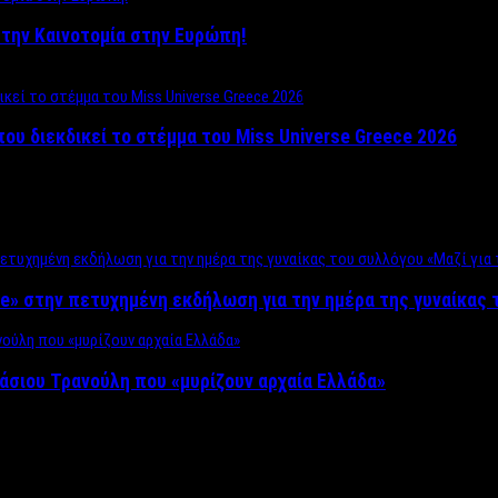
ο στην Καινοτομία στην Ευρώπη!
που διεκδικεί το στέμμα του Miss Universe Greece 2026
e» στην πετυχημένη εκδήλωση για την ημέρα της γυναίκας τ
άσιου Τρανούλη που «μυρίζουν αρχαία Ελλάδα»