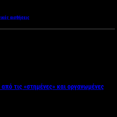
τικές αισθήσεις
azine
κάνοντας συνεντεύξεις. Επίσης έχει κάνει συνεντεύξεις
 έχει διαλέξει διότι την γεμίζει ως άνθρωπο καθώς είναι
ίσει ως σπουδαστής του
ΑΝΤ1
και έχει καταφέρει από πολύ
 από τις «στημένες» και οργανωμένες
δυάζουν το καλοκαίρι με κάποιο νησί που διαθέτει καταγάλανα