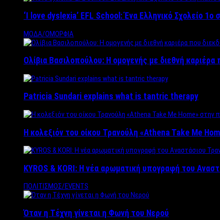
‘Ι love dyslexia’ EFL School: Ένα Ελληνικό Σχολείo 1
ΜΟΔΑ/ΟΜΟΡΦΙΑ
Ολίβια Βασιλοπούλου: Η ομογενής με διεθνή καριέρα 
Patricia Sundari explains what is tantric therapy
Η κολεξιόν του οίκου Τρανούλη «Athena Take Me Hom
KYROS & KORI: Η νέα αρωματική υπογραφή του Αναστ
ΠΟΛΙΤΙΣΜΟΣ/EVENTS
Όταν η Τέχνη γίνεται η Φωνή του Νερού