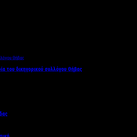
ρία του δικηγορικού συλλόγου Θήβας
άδας
σική