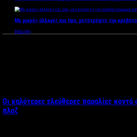
Με μικρές αλλαγές και tips, μετατρέψτε την κρεβατο
ENGLISH
Αργυρώ Αρβανίτη (Συντάκτρια)
Σπούδασε δημοσιογραφία στον
ΑΝΤ1 Medialab
. Συμμετείχε στη
στα πλαίσια πρακτικής εργασίας με τον
Νίκο Βέρτη, Δημήτρη 
επικοινωνιακή, διέπεται από ομαδικό πνεύμα δυναμισμό και πε
νωρίς να βρίσκεται ενεργά στον χώρο της δημοσιογραφίας.
Οι καλύτερες ελεύθερες παραλίες κοντά 
πλαζ
Αργυρώ Αρβανίτη Κανένας δεν έχει όνειρο να μένει στην Αθήνα 