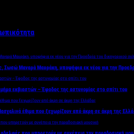
σωπικότητα
ος, Σωσώ Μαναρά Μαυράκη, υποψήφια εκ νέου για την Προεδ
μήμα εκβιαστών – Έφοδος της αστυνομίας στο σπίτι του
ασχαλινά έθιμα που ξεχωρίζουν από άκρη σε άκρη της Ελλ
ς αδελφές που υπηρετούν με συνέπεια την παραδοσιακή μου