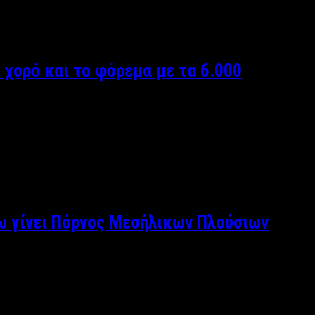
στην Αττική προσφέρουν …
 χορό και το φόρεμα με τα 6.000
ιτεχνικό χορό, η γνωστή και ταλαντούχα σχεδιάστρια
 έκανε να ξεχωρίσει. Ονειρευόσασταν …
χω γίνει Πόρνος Μεσήλικων Πλούσιων
οκιμάζουν το σεξ της μιας βραδιάς και κάθε φορά θέλουν και