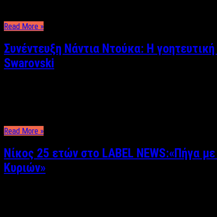
και καθαρά νερά προκειμένου να απολαύσουν τα μπάνια τους. Π
Read More »
Συνέντευξη Νάντια Ντούκα: Η γοητευτική
Swarovski
Αργυρώ Αρβανίτη Συνέντευξη: Αργυρώ Aρβανίτη Έχοντας κερδίσε
κουστουμιών Νάντια Ντούκα μιλάει στο Label news για το πως ξε
Read More »
Νίκος 25 ετών στο LABEL NEWS:«Πήγα με 
Κυριών»
Αργυρώ Αρβανίτη Πολλές γυναίκες βιώνουν την κρίση της μέσης 