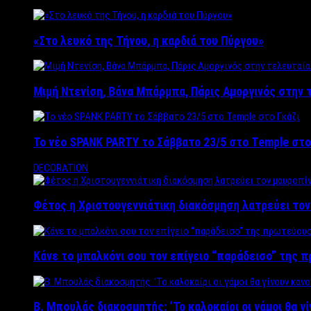
«Στο λευκό της Τήνου, η καρδιά του Πύργου»
Μιμή Ντενίση, Βάνα Μπάρμπα, Πάρις Αμοργινός στην
Το νέο SPANK PARTY το Σάββατο 23/5 στο Temple στο
DECORATION
Φέτος η Χριστουγεννιάτικη διακόσμηση λατρεύει το
Κάνε το μπαλκόνι σου τον επίγειο “παράδεισο” της 
Β. Μπουλάς διακοσμητής: ‘Το καλοκαίρι οι γάμοι θα γ