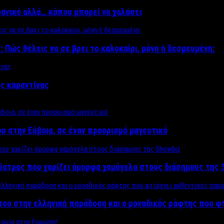
δανικό αλλά… κάπου μπορεί να χαλάσει
; Πώς θέλεις να σε βρει το καλοκαίρι, μόνη ή δεσμευμένη;
ης καραντίνας
υ στην Εύβοια, σε έναν προορισμό μαγευτικό
ίατρος που χαρίζει όμορφα χαμόγελα στους διάσημους της 
του στην ελληνική παράδοση και ο μοναδικός ράφτης που φ