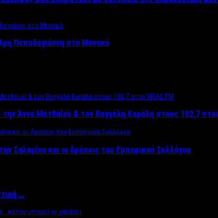
Άρη Παπαδογιάννη στο Μονακό
 την Άννα Ματθαίου & τον Βαγγέλη Καράλη στους 102,7 στο
την Σαλαμίνα και οι δράσεις του Εμπορικού Συλλόγου
ττική …