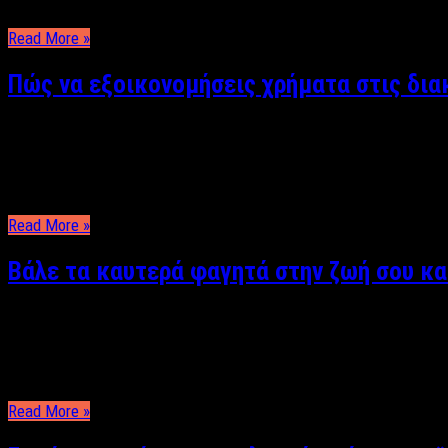
από ένα διαφορετικό και πιο νέο σύντροφο διπλά τους για να τη
Read More »
Πώς να εξοικονομήσεις χρήματα στις διακ
Αργυρώ Αρβανίτη Πάντα κατοικεί στο κεφάλι μας ο φόβος μην μ
τσέπης μας. Σε οποιοδήποτε νησί και να πάμε αυτό που είναι πά
Read More »
Βάλε τα καυτερά φαγητά στην ζωή σου κα
Αργυρώ Αρβανίτη Όσο περνάνε τα χρόνια που ζει μαζί ένα ζευγά
γνωστές μέθοδοι με τα αναμμένα κεριά, την χαλαρή μουσική και
Read More »