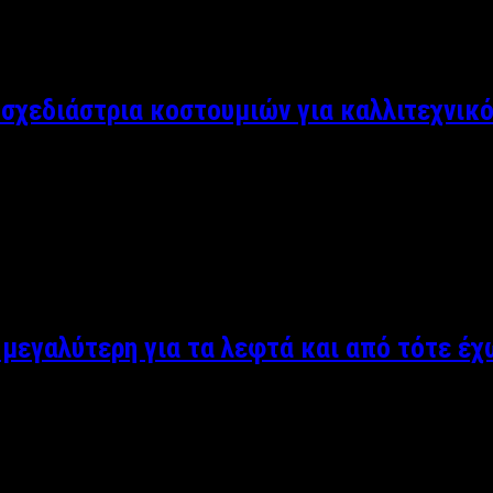
αρόλα αυτά είτε με βότσαλο ή άμμο, ελεύθερες παραλίες κοντά 
 σχεδιάστρια κοστουμιών για καλλιτεχνικό
ι την εμπιστοσύνη ενός μεγάλου ποσοστού αθλητών από τον καλλ
κίνησε όλη αυτή η επιτυχία στην ζωή της, αλλά και για το τι την
μεγαλύτερη για τα λεφτά και από τότε έ
ηλικίας και αναθεωρούν τα πάντα στις ερωτικές τους σχέσεις. Δ