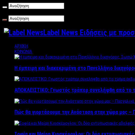
Σάββατο , 08/08/2026
Label News Ειδήσεις με προ
ΑΡΧΙΚΗ
ΚΟΙΝΩΝΙΑ
Η έμπειρη και διακεκριμένη στο Πανελλήνιο δικηγόρ
ΑΠΟΚΛΕΙΣΤΙΚΟ: Γνωστός τράπερ συνελήφθη από το τ
Πώς θα γιορτάσουμε την Ανάσταση στην χώρα μας – Π
Σοφία και Μαίρη Κιοσκέρογλου: Οι δύο εντυπωσιακέ