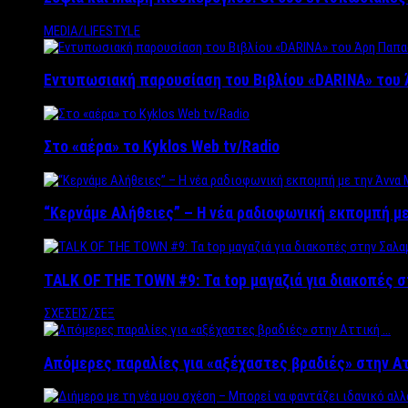
MEDIA/LIFESTYLE
Εντυπωσιακή παρουσίαση του Βιβλίου «DARINA» του 
Στο «αέρα» το Kyklos Web tv/Radio
“Kερνάμε Αλήθειες” – Η νέα ραδιοφωνική εκπομπή με
TALK OF THE TOWN #9: Τα top μαγαζιά για διακοπές σ
ΣΧΕΣΕΙΣ/ΣΕΞ
Απόμερες παραλίες για «αξέχαστες βραδιές» στην Α