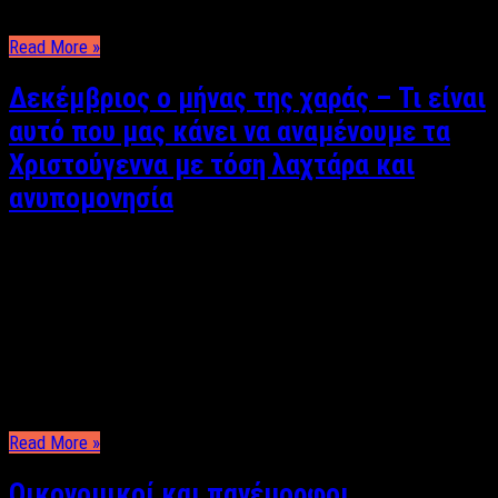
καθημερινότητας, αλλά δεν είναι και τόσο απαραίτητο όταν …
Read More »
Δεκέμβριος ο μήνας της χαράς – Τι είναι
αυτό που μας κάνει να αναμένουμε τα
Χριστούγεννα με τόση λαχτάρα και
ανυπομονησία
Φωτεινή Πανάβου Μήνας αισιοδοξίας και χαράς, μήνας
λαμπερός και σίγουρα πολύ γλυκός αλλά πάνω απ’ όλα μήνας
αγάπης. Αυτός είναι ο Δεκέμβριος και μεγαλώνοντας χρόνο με
τον χρόνο αισθάνομαι να τον περιμένω όλο και με μεγαλύτερη
ανυπομονησία. Γιατί; Γιατί κάθε χρόνο τέτοια εποχή νιώθω τα
μάγουλα μου να μουδιάζουν από …
Read More »
Οικονομικοί και πανέμορφοι