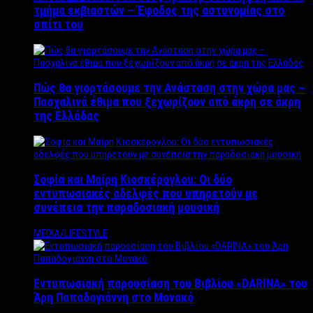
τμήμα εκβιαστών – Έφοδος της αστυνομίας στο
σπίτι του
Πώς θα γιορτάσουμε την Ανάσταση στην χώρα μας –
Πασχαλινά έθιμα που ξεχωρίζουν από άκρη σε άκρη
της Ελλάδας
Σοφία και Μαίρη Κιοσκέρογλου: Οι δύο
εντυπωσιακές αδελφές που υπηρετούν με
συνέπεια την παραδοσιακή μουσική
MEDIA/LIFESTYLE
Εντυπωσιακή παρουσίαση του Βιβλίου «DARINA» του
Άρη Παπαδογιάννη στο Μονακό