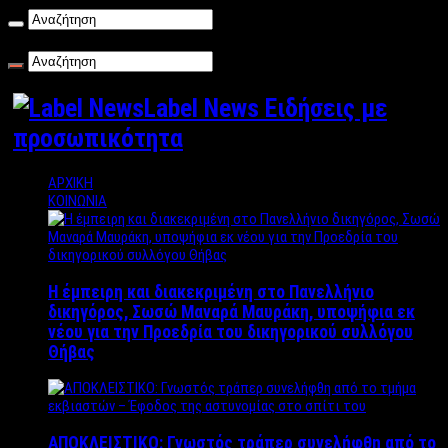
Κυριακή , 09/08/2026
Label News Ειδήσεις με
προσωπικότητα
ΑΡΧΙΚΗ
ΚΟΙΝΩΝΙΑ
Η έμπειρη και διακεκριμένη στο Πανελλήνιο
δικηγόρος, Σωσώ Μαναρά Μαυράκη, υποψήφια εκ
νέου για την Προεδρία του δικηγορικού συλλόγου
Θήβας
ΑΠΟΚΛΕΙΣΤΙΚΟ: Γνωστός τράπερ συνελήφθη από το