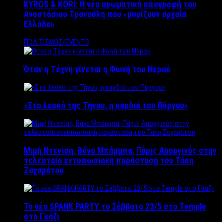
KYROS & KORI: Η νέα αρωματική υπογραφή του
Αναστάσιου Τρανούλη που «μυρίζουν αρχαία
Ελλάδα»
ΠΟΛΙΤΙΣΜΟΣ/EVENTS
Όταν η Τέχνη γίνεται η Φωνή του Νερού
«Στο λευκό της Τήνου, η καρδιά του Πύργου»
Μιμή Ντενίση, Βάνα Μπάρμπα, Πάρις Αμοργινός στην
τελευταία εντυπωσιακή παράσταση του Τάκη
Ζαχαράτου
Το νέο SPANK PARTY το Σάββατο 23/5 στο Temple
στο Γκάζι