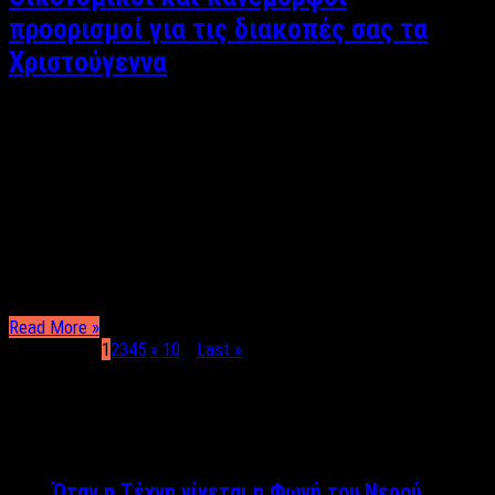
προορισμοί για τις διακοπές σας τα
Χριστούγεννα
Φωτεινή Πανάβου ΜΠΑΝΣΚΟ Προσελκύοντας ως επί το
πλείστον λάτρεις του χειμερινού σκι και του σνόουμπορντ, το
Μπάνσκο της Βουλγαρίας θα σας κάνει να εκπλαγείτε
ευχάριστα. Περπατώντας στα λιθόστρωτα σοκάκια,
θαυμάζοντας τα αναπαλαιωμένα πετρόχτιστα σπίτια και
τρώγοντας στις ταβέρνες που θυμίζουν καπηλειά θα αφεθείτε
σίγουρα στη μυρωδιά του ξύλου που καίγεται …
Read More »
Page 1 of 17
1
2
3
4
5
»
10
...
Last »
ΤΕΛΕΥΤΑΙΑ ΝΕΑ
Όταν η Τέχνη γίνεται η Φωνή του Νερού