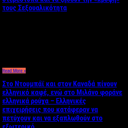
τους Σεξουαλικότητα
Φωτεινή Πανάβου Η σεξουαλικότητα του ανθρώπου είναι ίσως
ένα από τα πιο ευαίσθητα θέματα που θα μπορούσε να αγγίξει
κάποιος κι αυτό γιατί αφενός η κοινωνία δεν μπορεί ή
καλύτερα δεν θέλει να σπάσει τα ταμπού περί τούτου και
αφετέρου ούτε καν η ίδια η επιστήμη έχει καταφέρει να δώσει
…
Read More »
Στο Ντουμπάϊ και στον Καναδά πίνουν
ελληνικό καφέ, ενώ στο Μιλάνο φοράνε
ελληνικά ρούχα – Ελληνικές
επιχειρήσεις που κατάφεραν να
πετύχουν και να εξαπλωθούν στο
εξωτερικό