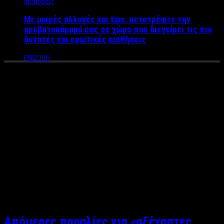
Με μικρές αλλαγές και tips, μετατρέψτε την
κρεβατοκάμαρά σας σε χώρο που διεγείρει τις πιο
δυνατές και ερωτικές αισθήσεις
ENGLISH
Φωτεινή Πανάβου (Συντάκτρια)
Γεννήθηκα στην Καβάλα και σπουδάζω
Επικοινωνίας, Μέσων
και Πολιτισμού
με κατεύθυνση στις
Δημόσιες Σχέσεις
και τη
Διαφήμιση
στο
Πάντειο Πανεπιστήμιο
στην Αθήνα. Είχα την
τιμή να συμμετέχω στην ομάδα του
only theater
και
prestige
magazine
και συνεχίζω να γράφω στο
WMDN.
Ανακάλυψα την
αγάπη μου για τη δημοσιογραφία από μικρή καθώς μέσα από το
γράψιμο έβρισκα διέξοδο από την καθημερινότητα. Έτσι,
αποφάσισα να το καλλιεργήσω και να φτάσω όσο πιο μακριά
μπορώ.
Απόμερες παραλίες για «αξέχαστες