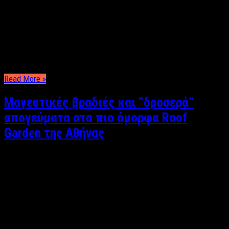
Φωτεινή Πανάβου Απόκριες. Όλοι ανεξαιρέτως ξέρουμε αυτήν
την γιορτή καθώς την έχουμε συνδέσει με τα καρναβάλια και
τις μεγάλες παρελάσεις, όμως πόσοι από εμάς γνωρίζουμε τα
έθιμα και τις παραδόσεις που σώζονται αναλλοίωτα από γενιά
σε γενιά και τιμούνται δεόντως μέχρι και σήμερα; Ξάνθη Κάθε
χρόνο το τέλος του καρναβαλιού …
Read More »
Μαγευτικές βραδιές και “δροσερά”
απογεύματα στα πιο όμορφα Roof
Garden της Αθήνας
Φωτεινή Πανάβου Ψάχνεις το ιδανικό μέρος για να απολαύσεις
τον καυτό ήλιο και τις μαγευτικές βραδιές της πιο όμορφης
εποχής του χρόνου; Το καλοκαίρι είναι σχεδόν εδώ και μπορείς
να έρθεις ένα βήμα πιο κοντά σε αυτό με τη βοήθεια ενός από
τα πιο μαγευτικά roof garden της Αθήνας. Γιατί …