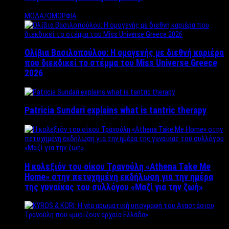
ΜΟΔΑ/ΟΜΟΡΦΙΑ
Ολίβια Βασιλοπούλου: Η ομογενής με διεθνή καριέρα
που διεκδικεί το στέμμα του Miss Universe Greece
2026
Patricia Sundari explains what is tantric therapy
Η κολεξιόν του οίκου Τρανούλη «Athena Take Me
Home» στην πετυχημένη εκδήλωση για την ημέρα
της γυναίκας του συλλόγου «Μαζί για την ζωή»