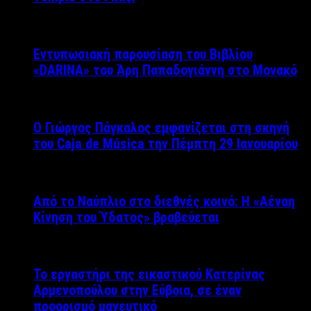
Εντυπωσιακή παρουσίαση του Βιβλίου
«DARINA» του Άρη Παπαδογιάννη στο Μονακό
Ο Γιώργος Πάγκαλος εμφανίζεται στη σκηνή
του Caja de Música την Πέμπτη 29 Ιανουαρίου
Από το Ναύπλιο στο διεθνές κοινό: Η «Αέναη
Κίνηση του Ύδατος» βραβεύεται
Το εργαστήρι της εικαστικού Κατερίνας
Αρμενοπούλου στην Εύβοια, σε έναν
προορισμό μαγευτικό