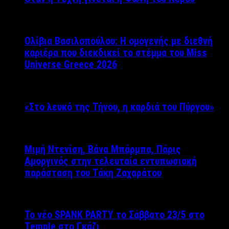
Ολίβια Βασιλοπούλου: Η ομογενής με διεθνή
καριέρα που διεκδικεί το στέμμα του Miss
Universe Greece 2026
«Στο λευκό της Τήνου, η καρδιά του Πύργου»
Μιμή Ντενίση, Βάνα Μπάρμπα, Πάρις
Αμοργινός στην τελευταία εντυπωσιακή
παράσταση του Τάκη Ζαχαράτου
Το νέο SPANK PARTY το Σάββατο 23/5 στο
Temple στο Γκάζι