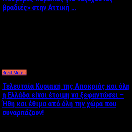
βραδιές» στην Αττική …
Φωτεινή Πανάβου Κρυμμένες, ιδανικές για πρωϊνό μπάνιο,
απογευματινό αλλά και βραδινές ρομαντικές εξόδους. Για εσάς
που προτιμάτε τα καλοκαίρια σας να περνάνε με μια παγωμένη
μπύρα στο χέρι και μια ζεστή αγκαλιά αυτές οι παραλίες δεν
θα σας απογοητεύσουν και θα αξίζουν σίγουρα τα χιλιόμετρα
που θα διανύσετε για να …
Read More »
Τελευταία Κυριακή της Αποκριάς και όλη
η Ελλάδα είναι έτοιμη να ξεφαντώσει –
Ήθη και έθιμα από όλη την χώρα που
συναρπάζουν!