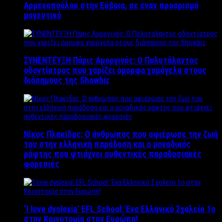
Αρμενοπούλου στην Εύβοια, σε έναν προορισμό
μαγευτικό
ΣΥΝΕΝΤΕΥΞΗ Πάρις Αμοργινός: O Πολυτάλαντος
οδοντίατρος που χαρίζει όμορφα χαμόγελα στους
διάσημους της Showbiz
Νίκος Πλακίδας: O άνθρωπος που αφιέρωσε την ζωή
του στην ελληνική παράδοση και ο μοναδικός
ράφτης που φτιάχνει αυθεντικές παραδοσιακές
φορεσιές
‘Ι love dyslexia’ EFL School: Ένα Ελληνικό Σχολείo 1ο
στην Καινοτομία στην Ευρώπη!