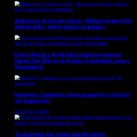
Διήμερο με τη νέα μου σχέση – Μπορεί να φαντάζει
ιδανικό αλλά… κάπου μπορεί να χαλάσει
Είναι η Άνοιξη η κατάλληλη εποχή για να κάνεις
σχέση; Πώς θέλεις να σε βρει το καλοκαίρι, μόνη ή
δεσμευμένη;
Κορονοϊός: Συμβουλές για να μη χωρίσετε εξαιτίας
της καραντίνας
SUCCESS STORIES
Το εργαστήρι της εικαστικού Κατερίνας