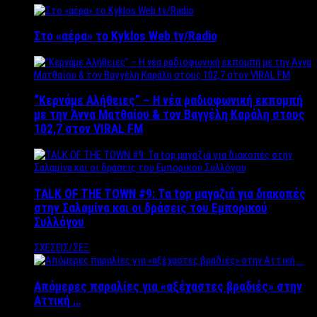
Στο «αέρα» το Kyklos Web tv/Radio
“Kερνάμε Αλήθειες” – Η νέα ραδιοφωνική εκπομπή
με την Άννα Ματθαίου & τον Βαγγέλη Καράλη στους
102,7 στον VIRAL FM
TALK OF THE TOWN #9: Τα top μαγαζιά για διακοπές
στην Σαλαμίνα και οι δράσεις του Εμπορικού
Συλλόγου
ΣΧΕΣΕΙΣ/ΣΕΞ
Απόμερες παραλίες για «αξέχαστες βραδιές» στην
Αττική …