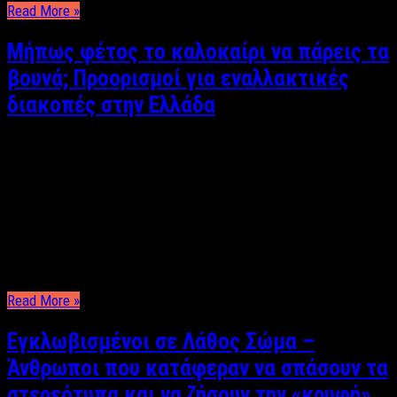
Read More »
Μήπως φέτος το καλοκαίρι να πάρεις τα
βουνά; Προορισμοί για εναλλακτικές
διακοπές στην Ελλάδα
Φωτεινή Πανάβου Διακοπές. Κάθε καλοκαίρι ψάχνεις σε ποιο
νησί θα κάνεις τα μπάνια σου και αν έχει τις κατάλληλες
προϋποθέσεις για να κάνει αυτές τις λίγες μέρες ξεκούρασης
ξεχωριστές. Κάθε καλοκαίρι ψάχνεις ποιο ελληνικό νησί έχει
μείνει στο χάρτη που δεν έχεις επισκεφθεί για να το
προσθέσεις στη λίστα με …
Read More »
Εγκλωβισμένοι σε Λάθος Σώμα –
Άνθρωποι που κατάφεραν να σπάσουν τα
στερεότυπα και να ζήσουν την «κρυφή»