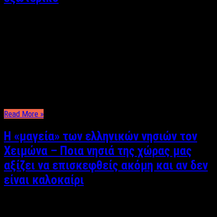
Φωτεινή Πανάβου Η οικονομική κρίση ,αναμφισβήτητα, έχει
οδηγήσει στην κατάρρευση τόσο μικρών όσο και μεγάλων
επιχειρήσεων τα τελευταία έτη. Εταιρείες που στο παρελθόν
ευημερούσαν, δεν άντεξαν το ξέσπασμα της κρίσης και
κατέθεσαν τα όπλα. Ωστόσο, παρά τη σκληρή πραγματικότητα,
υπάρχουν εκείνοι που τολμούν, αγωνίζονται και καταφέρνουν
όχι μόνο να αναπροσαρμόζονται …
Read More »
Η «μαγεία» των ελληνικών νησιών τον
Χειμώνα – Ποια νησιά της χώρας μας
αξίζει να επισκεφθείς ακόμη και αν δεν
είναι καλοκαίρι