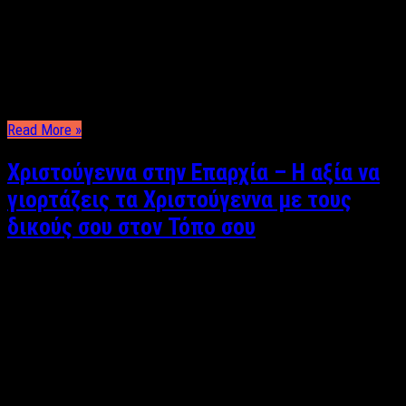
Φωτεινή Πανάβου Πολλοί είναι εκείνοι που αγαπούν τον ήλιο
και τη θάλασσα και προτιμούν νησιά για τις καλοκαιρινές
διακοπές τους. Άλλοι είναι αυτοί που αγαπούν να βλέπουν τα
φθινοπωρινά φύλλα να πέφτουν και το κρύο να τους
αγκαλιάζει. Οι πρώτοι δεν καταλαβαίνουν τους δεύτερους και
αντιστοίχως οι δεύτεροι τους πρώτους. …
Read More »
Χριστούγεννα στην Επαρχία – Η αξία να
γιορτάζεις τα Χριστούγεννα με τους
δικούς σου στον Τόπο σου
Φωτεινή Πανάβου Χριστούγεννα σημαίνει χαμόγελα, δώρα,
βόλτες, γλυκά, ξενύχτια, αποδράσεις…Ουπς! Όταν όμως στο
καθιερωμένο πλάνο των Χριστουγέννων δεν
συμπεριλαμβάνονται αυτές; Πίστεψε με δεν είναι και τόσο
άσχημα. Γιατί μπορεί ένα ταξίδι να σε βοηθάει λίγο
περισσότερο να ξεφύγεις από την ρουτίνα της