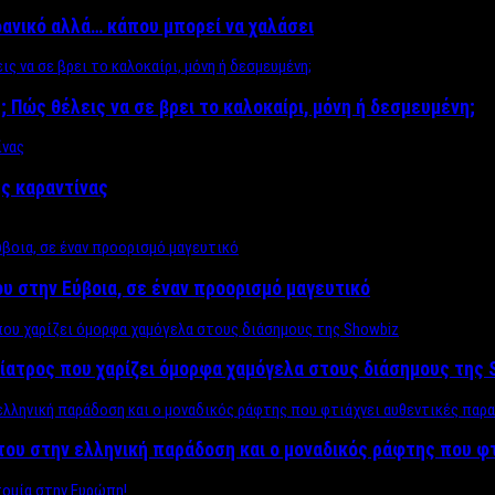
δανικό αλλά… κάπου μπορεί να χαλάσει
; Πώς θέλεις να σε βρει το καλοκαίρι, μόνη ή δεσμευμένη;
ης καραντίνας
υ στην Εύβοια, σε έναν προορισμό μαγευτικό
ίατρος που χαρίζει όμορφα χαμόγελα στους διάσημους της 
του στην ελληνική παράδοση και ο μοναδικός ράφτης που φ