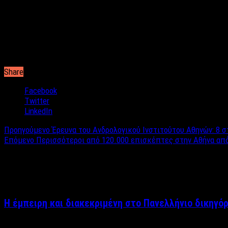
Όπως είναι φυσικό, το γεγονός αυτό προκάλεσε τον θαυμασμό όσ
φυτού ήρθε περίπου δυόμισι εβδομάδες μετά την ημέρα που το
Η είδηση πολύ γρήγορα διαδόθηκε στο διαδίκτυο και προκάλεσε 
δεν υπάρχει τίποτα το υπερφυσικό στο φαινόμενο αυτό.
Share
Facebook
Twitter
LinkedIn
Προηγούμενο
Έρευνα του Ανδρολογικού Ινστιτούτου Αθηνών: 8 στ
Επόμενο
Περισσότεροι από 120.000 επισκέπτες στην Αθήνα από
Σχετικά άρθρα
Η έμπειρη και διακεκριμένη στο Πανελλήνιο δικηγό