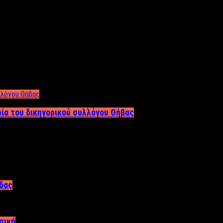
ρία του δικηγορικού συλλόγου Θήβας
άδας
σική