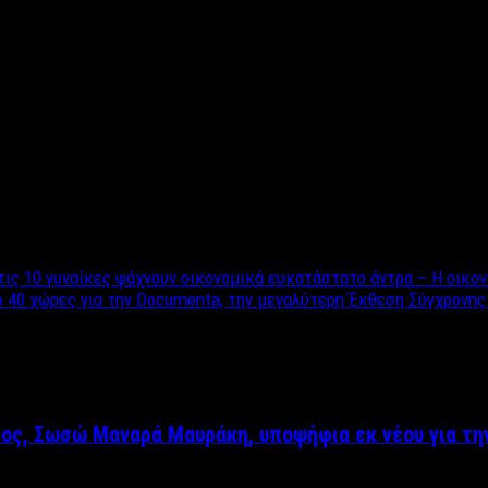
ων επισκέφθηκαν προχθές τον Ιερό Ναό του Αγίου Αθανασίου για 
 λουλουδένιο στεφάνι τοποθετήθηκε στον Εσταυρωμένο.
αρκετά σχόλια στα μέσα κοινωνικής δικτύωσης, με κάποιους χρήσ
ις 10 γυναίκες ψάχνουν οικονομικά ευκατάστατο άντρα – Η οικονο
 40 χώρες για την Documenta, την μεγαλύτερη Έκθεση Σύγχρονης
ρος, Σωσώ Μαναρά Μαυράκη, υποψήφια εκ νέου για τη