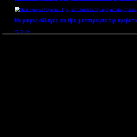
Με μικρές αλλαγές και tips, μετατρέψτε την κρεβατο
ENGLISH
Άνθισε ξανά ξεραμένο στεφάνι
κάνουν λόγο οι Πιστοί στα Τρί
Συγκίνηση στον Ιερό Ναό του Αγίου Αθανασίου Καρυών στα Τρίκα
Με το στόμα ανοιχτό έμειναν οι πιστοί που εκκλησιάστηκα
τοποθετηθεί στον Εσταυρωμένο τη Μεγάλη Εβδομάδα!
Το ασυνήθιστο -όσο και όμορφο- φαινόμενο σημειώθηκε στον Ν
trikalavoice.gr.
Οπως αναφέρεται στο σχετικό ρεπορτάζ της ιστοσελίδας, μπορ
πραγμάτων και των φυτών, αλλά ένα κομμάτι του παρέμεινε ολο
λουλούδια, εντυπωσιάζοντας τους πιστούς.