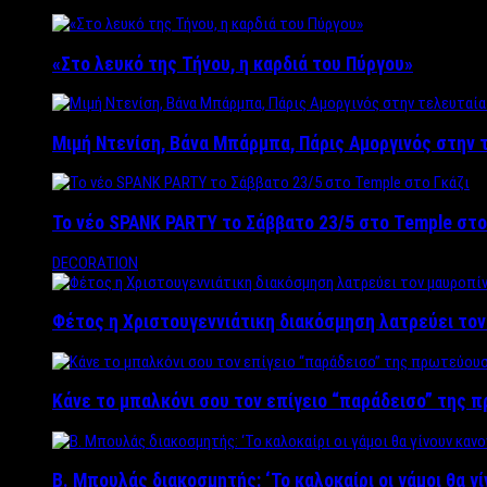
«Στο λευκό της Τήνου, η καρδιά του Πύργου»
Μιμή Ντενίση, Βάνα Μπάρμπα, Πάρις Αμοργινός στην
Το νέο SPANK PARTY το Σάββατο 23/5 στο Temple στο
DECORATION
Φέτος η Χριστουγεννιάτικη διακόσμηση λατρεύει το
Κάνε το μπαλκόνι σου τον επίγειο “παράδεισο” της 
Β. Μπουλάς διακοσμητής: ‘Το καλοκαίρι οι γάμοι θα γ