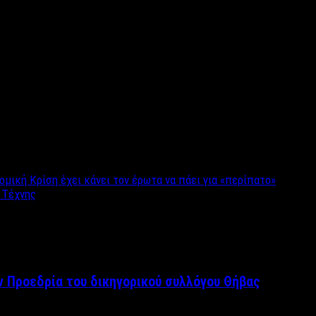
τη θεία λειτουργία, καθώς η δεύτερη ανθοφορία του ταπεινού
τες να κάνουν λόγο για «θαύμα» και άλλους να υποστηρίζουν ότι
μική Κρίση έχει κάνει τον έρωτα να πάει για «περίπατο»
 Τέχνης
ν Προεδρία του δικηγορικού συλλόγου Θήβας