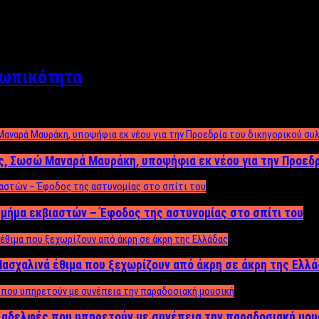
σωπικότητα
ος, Σωσώ Μαναρά Μαυράκη, υποψήφια εκ νέου για την Προεδ
μήμα εκβιαστών – Έφοδος της αστυνομίας στο σπίτι του
ασχαλινά έθιμα που ξεχωρίζουν από άκρη σε άκρη της Ελλ
ς αδελφές που υπηρετούν με συνέπεια την παραδοσιακή μου