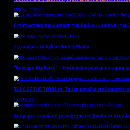
MEDIA/LIFESTYLE
Εντυπωσιακή παρουσίαση του Βιβλίου «DARINA» του 
Στο «αέρα» το Kyklos Web tv/Radio
“Kερνάμε Αλήθειες” – Η νέα ραδιοφωνική εκπομπή με
TALK OF THE TOWN #9: Τα top μαγαζιά για διακοπές σ
ΣΧΕΣΕΙΣ/ΣΕΞ
Απόμερες παραλίες για «αξέχαστες βραδιές» στην Α