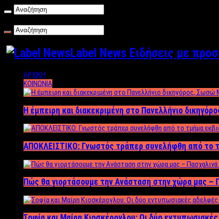
Παρασκευή , 07/08/2026
Label News Ειδήσεις με προ
ΑΡΧΙΚΗ
ΚΟΙΝΩΝΙΑ
Η έμπειρη και διακεκριμένη στο Πανελλήνιο δικηγόρ
ΑΠΟΚΛΕΙΣΤΙΚΟ: Γνωστός τράπερ συνελήφθη από το τ
Πώς θα γιορτάσουμε την Ανάσταση στην χώρα μας – Π
Σοφία και Μαίρη Κιοσκέρογλου: Οι δύο εντυπωσιακέ