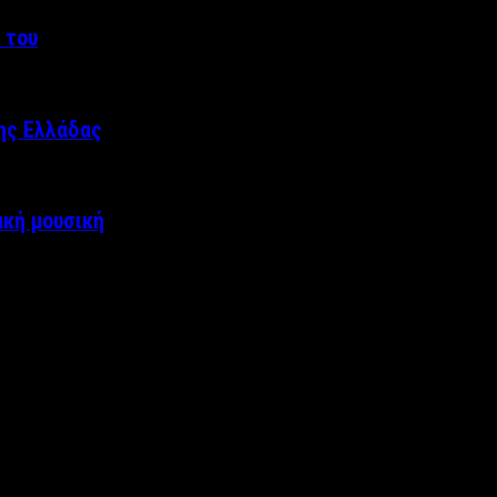
 του
της Ελλάδας
ακή μουσική