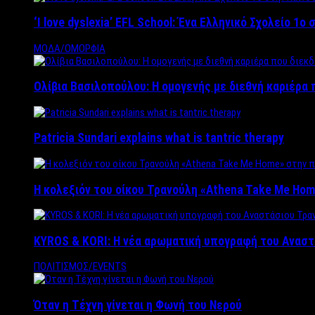
‘Ι love dyslexia’ EFL School: Ένα Ελληνικό Σχολείo 1
ΜΟΔΑ/ΟΜΟΡΦΙΑ
Ολίβια Βασιλοπούλου: Η ομογενής με διεθνή καριέρα 
Patricia Sundari explains what is tantric therapy
Η κολεξιόν του οίκου Τρανούλη «Athena Take Me Hom
KYROS & KORI: Η νέα αρωματική υπογραφή του Αναστ
ΠΟΛΙΤΙΣΜΟΣ/EVENTS
Όταν η Τέχνη γίνεται η Φωνή του Νερού