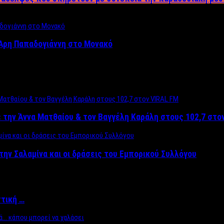
Άρη Παπαδογιάννη στο Μονακό
 την Άννα Ματθαίου & τον Βαγγέλη Καράλη στους 102,7 στο
την Σαλαμίνα και οι δράσεις του Εμπορικού Συλλόγου
ττική …