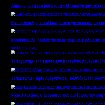
Διήμερο με τη νέα μου σχέση – Μπορεί να φαντάζει ι
Είναι η Άνοιξη η κατάλληλη εποχή για να κάνεις σχέση
Κορονοϊός: Συμβουλές για να μη χωρίσετε εξαιτίας τ
SUCCESS STORIES
Το εργαστήρι της εικαστικού Κατερίνας Αρμενοπούλο
ΣΥΝΕΝΤΕΥΞΗ Πάρις Αμοργινός: O Πολυτάλαντος οδοντ
Νίκος Πλακίδας: O άνθρωπος που αφιέρωσε την ζωή 