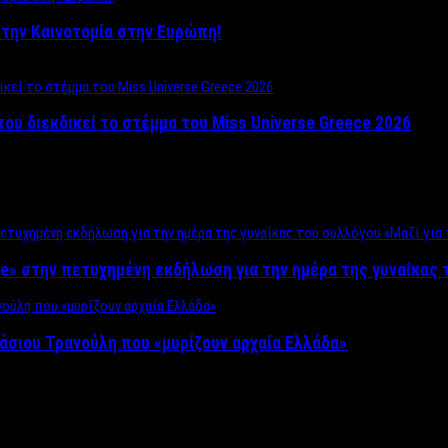
ο στην Καινοτομία στην Ευρώπη!
που διεκδικεί το στέμμα του Miss Universe Greece 2026
e» στην πετυχημένη εκδήλωση για την ημέρα της γυναίκας τ
άσιου Τρανούλη που «μυρίζουν αρχαία Ελλάδα»