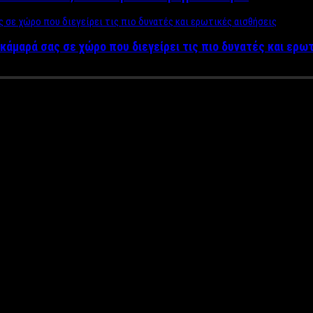
κάμαρά σας σε χώρο που διεγείρει τις πιο δυνατές και ερω
 που είχε τοποθετηθεί στον Ε
καλα
λα, όταν οι πιστοί διαπίστωσαν ότι στον στολισμό που είχε ξερ
ν το Σαββατοκύριακο σε ιερό ναό των Τρικάλων, όταν με έκπ
αό του Αγίου Αθανασίου Καρυών και καταγράφηκε από τον φωτογ
εί το στεφάνι που είχε τοποθετηθεί στον Εσταυρωμένο τη Μεγά
ζώντανο! Και όχι μόνο δεν ξεράθηκε, όπως ασφαλώς θα περίμενε 