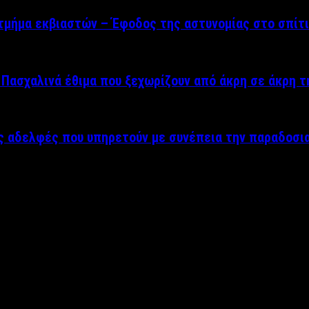
μήμα εκβιαστών – Έφοδος της αστυνομίας στο σπίτι
Πασχαλινά έθιμα που ξεχωρίζουν από άκρη σε άκρη 
ές αδελφές που υπηρετούν με συνέπεια την παραδοσι