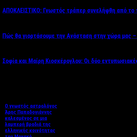
ΑΠΟΚΛΕΙΣΤΙΚΟ: Γνωστός τράπερ συνελήφθη από το τ
Πώς θα γιορτάσουμε την Ανάσταση στην χώρα μας – 
Σοφία και Μαίρη Κιοσκέρογλου: Οι δύο εντυπωσιακ
Δείτε επίσης
Ο γνωστός αστρολόγος
Άρης Παπαδογιάννης
καλεσμένος σε μια
λαμπερή βραδιά της
ελληνικής κοινότητας
του Μονακό