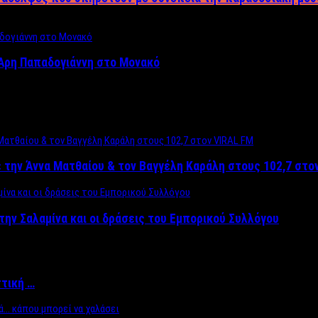
Άρη Παπαδογιάννη στο Μονακό
 την Άννα Ματθαίου & τον Βαγγέλη Καράλη στους 102,7 στο
την Σαλαμίνα και οι δράσεις του Εμπορικού Συλλόγου
ττική …