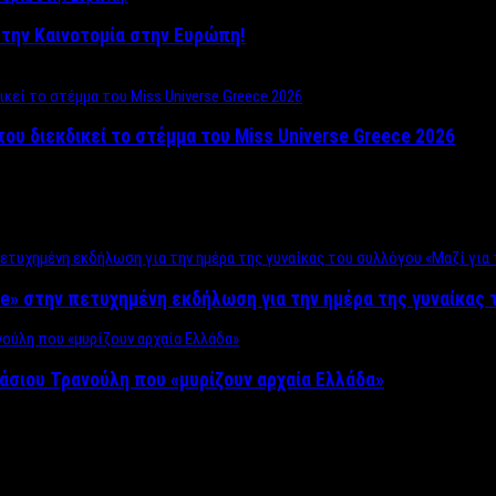
ο στην Καινοτομία στην Ευρώπη!
που διεκδικεί το στέμμα του Miss Universe Greece 2026
e» στην πετυχημένη εκδήλωση για την ημέρα της γυναίκας τ
άσιου Τρανούλη που «μυρίζουν αρχαία Ελλάδα»