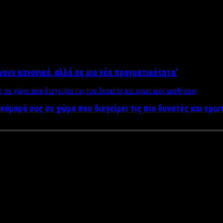
ίνουν κανονικά, αλλά σε μια νέα πραγματικότητα’
κάμαρά σας σε χώρο που διεγείρει τις πιο δυνατές και ερω
λίας πανηγυρίζουν για την εκλ
ερα θα έπρεπε να είχαμε φύγει