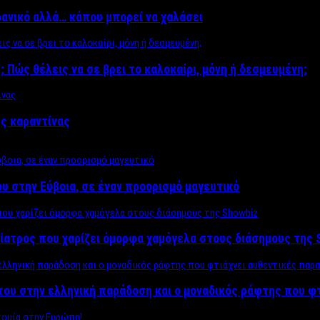
δανικό αλλά… κάπου μπορεί να χαλάσει
; Πώς θέλεις να σε βρει το καλοκαίρι, μόνη ή δεσμευμένη;
ης καραντίνας
υ στην Εύβοια, σε έναν προορισμό μαγευτικό
ίατρος που χαρίζει όμορφα χαμόγελα στους διάσημους της 
του στην ελληνική παράδοση και ο μοναδικός ράφτης που φ