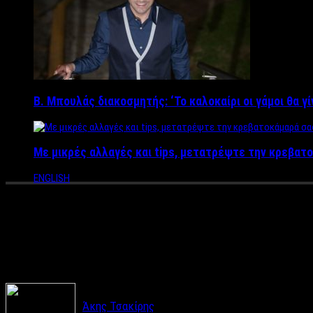
Β. Μπουλάς διακοσμητής: ‘Το καλοκαίρι οι γάμοι θα γ
Με μικρές αλλαγές και tips, μετατρέψτε την κρεβατο
ENGLISH
Οι Έλληνες Ομογενείς της Γαλ
την εξουσία η Λεπέν ίσως σήμ
Άκης Τσακίρης