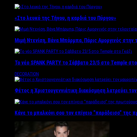
«Στο λευκό της Τήνου, η καρδιά του Πύργου»
Μιμή Ντενίση, Βάνα Μπάρμπα, Πάρις Αμοργινός στην
Το νέο SPANK PARTY το Σάββατο 23/5 στο Temple στο
DECORATION
Φέτος η Χριστουγεννιάτικη διακόσμηση λατρεύει το
Κάνε το μπαλκόνι σου τον επίγειο “παράδεισο” της 