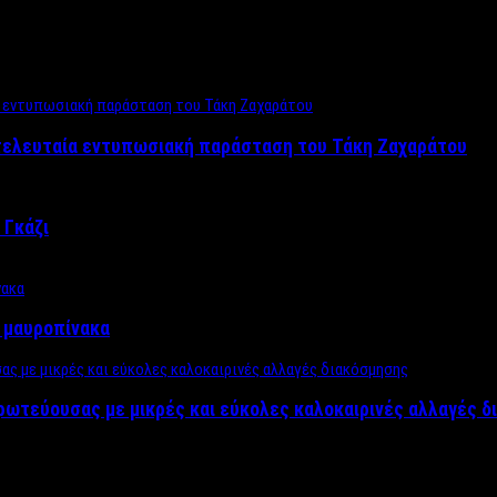
 τελευταία εντυπωσιακή παράσταση του Τάκη Ζαχαράτου
 Γκάζι
ν μαυροπίνακα
πρωτεύουσας με μικρές και εύκολες καλοκαιρινές αλλαγές 