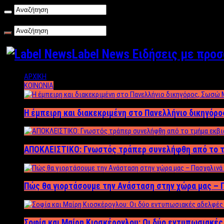
Παρασκευή , 07/08/2026
Label News Ειδήσεις με προ
ΑΡΧΙΚΗ
ΚΟΙΝΩΝΙΑ
Η έμπειρη και διακεκριμένη στο Πανελλήνιο δικηγόρ
ΑΠΟΚΛΕΙΣΤΙΚΟ: Γνωστός τράπερ συνελήφθη από το τ
Πώς θα γιορτάσουμε την Ανάσταση στην χώρα μας – Π
Σοφία και Μαίρη Κιοσκέρογλου: Οι δύο εντυπωσιακέ