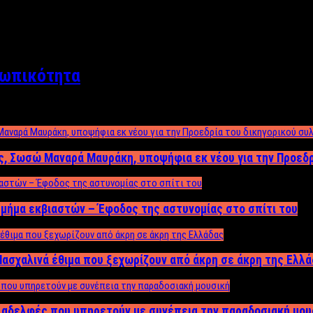
σωπικότητα
ος, Σωσώ Μαναρά Μαυράκη, υποψήφια εκ νέου για την Προεδ
μήμα εκβιαστών – Έφοδος της αστυνομίας στο σπίτι του
ασχαλινά έθιμα που ξεχωρίζουν από άκρη σε άκρη της Ελλ
ς αδελφές που υπηρετούν με συνέπεια την παραδοσιακή μου