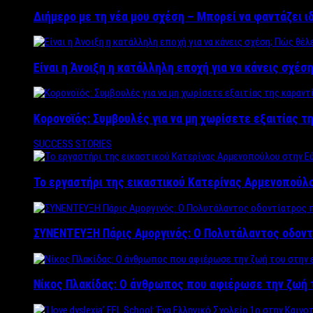
Διήμερο με τη νέα μου σχέση – Μπορεί να φαντάζει ι
Είναι η Άνοιξη η κατάλληλη εποχή για να κάνεις σχέση
Κορονοϊός: Συμβουλές για να μη χωρίσετε εξαιτίας τ
SUCCESS STORIES
Το εργαστήρι της εικαστικού Κατερίνας Αρμενοπούλο
ΣΥΝΕΝΤΕΥΞΗ Πάρις Αμοργινός: O Πολυτάλαντος οδοντ
Νίκος Πλακίδας: O άνθρωπος που αφιέρωσε την ζωή 