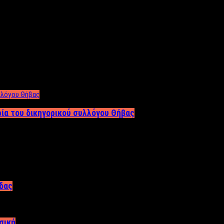
ρία του δικηγορικού συλλόγου Θήβας
άδας
σική