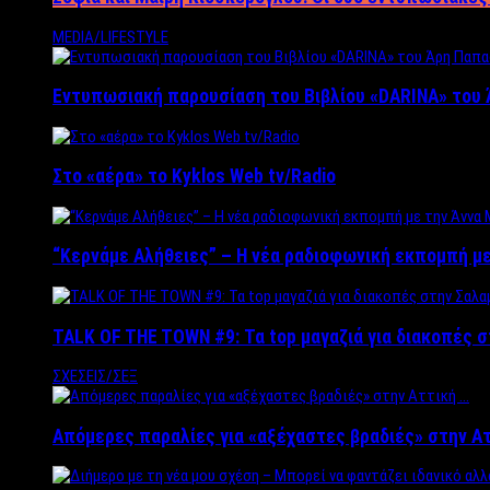
MEDIA/LIFESTYLE
Εντυπωσιακή παρουσίαση του Βιβλίου «DARINA» του 
Στο «αέρα» το Kyklos Web tv/Radio
“Kερνάμε Αλήθειες” – Η νέα ραδιοφωνική εκπομπή με
TALK OF THE TOWN #9: Τα top μαγαζιά για διακοπές σ
ΣΧΕΣΕΙΣ/ΣΕΞ
Απόμερες παραλίες για «αξέχαστες βραδιές» στην Α