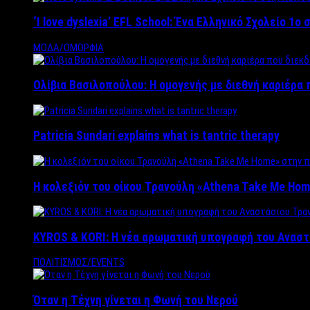
‘Ι love dyslexia’ EFL School: Ένα Ελληνικό Σχολείo 1
ΜΟΔΑ/ΟΜΟΡΦΙΑ
Ολίβια Βασιλοπούλου: Η ομογενής με διεθνή καριέρα 
Patricia Sundari explains what is tantric therapy
Η κολεξιόν του οίκου Τρανούλη «Athena Take Me Hom
KYROS & KORI: Η νέα αρωματική υπογραφή του Αναστ
ΠΟΛΙΤΙΣΜΟΣ/EVENTS
Όταν η Τέχνη γίνεται η Φωνή του Νερού