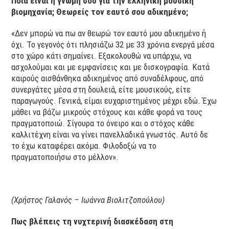
Ποια είναι η γνώμη σου για την ελληνική μουσική
βιομηχανία; Θεωρείς τον εαυτό σου αδικημένο;
«Δεν μπορώ να πω αν θεωρώ τον εαυτό μου αδικημένο ή
όχι. Το γεγονός ότι πλησιάζω 32 με 33 χρόνια ενεργά μέσα
στο χώρο κάτι σημαίνει. Εξακολουθώ να υπάρχω, να
ασχολούμαι και με εμφανίσεις και με δισκογραφία. Κατά
καιρούς αισθάνθηκα αδικημένος από συναδέλφους, από
συνεργάτες μέσα στη δουλειά, είτε μουσικούς, είτε
παραγωγούς. Γενικά, είμαι ευχαριστημένος μέχρι εδώ. Έχω
μάθει να βάζω μικρούς στόχους και κάθε φορά να τους
πραγματοποιώ. Σίγουρα το όνειρο και ο στόχος κάθε
καλλιτέχνη είναι να γίνει πανελλαδικά γνωστός. Αυτό δε
το έχω καταφέρει ακόμα. Φιλοδοξώ να το
πραγματοποιήσω στο μέλλον».
(Χρήστος Γαλανός – Ιωάννα Βιολιτζοπούλου)
Πως βλέπεις τη νυχτερινή διασκέδαση στη