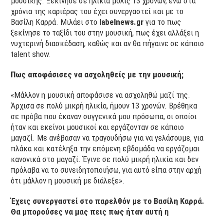
μουσικής. Ξεκίνησε σε ηλικία μόλις 13 χρονών, ενώ στα
χρόνια της καριέρας του έχει συνεργαστεί και με το
Βασίλη Καρρά. Μιλάει στο
labelnews.gr
για το πως
ξεκίνησε το ταξίδι του στην μουσική, πως έχει αλλάξει η
νυχτερινή διασκέδαση, καθώς και αν θα πήγαινε σε κάποιο
talent show.
Πως αποφάσισες να ασχοληθείς με την μουσική;
«Μάλλον η μουσική αποφάσισε να ασχοληθώ μαζί της.
Άρχισα σε πολύ μικρή ηλικία, ήμουν 13 χρονών. Βρέθηκα
σε πρόβα που έκαναν συγγενικά μου πρόσωπα, οι οποίοι
ήταν και εκείνοι μουσικοί και εργάζονταν σε κάποιο
μαγαζί. Με ανέβασαν να τραγουδήσω για να γελάσουμε, για
πλάκα και κατέληξα την επόμενη εβδομάδα να εργάζομαι
κανονικά στο μαγαζί. Έγινε σε πολύ μικρή ηλικία και δεν
πρόλαβα να το συνειδητοποιήσω, για αυτό είπα στην αρχή
ότι μάλλον η μουσική με διάλεξε».
Έχεις συνεργαστεί στο παρελθόν με το Βασίλη Καρρά.
Θα μπορούσες να μας πεις πως ήταν αυτή η