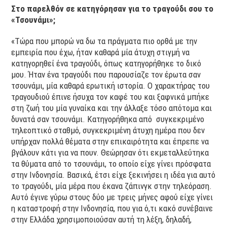
Στο παρελθόν σε κατηγόρησαν για το τραγούδι σου το
«Τσουνάμι»;
«Τώρα που μπορώ να δω τα πράγματα πιο ορθά με την
εμπειρία που έχω, ήταν καθαρά μία άτυχη στιγμή να
κατηγορηθεί ένα τραγούδι, όπως κατηγορήθηκε το δικό
μου. Ήταν ένα τραγούδι που παρουσίαζε τον έρωτα σαν
τσουνάμι, μία καθαρά ερωτική ιστορία. Ο χαρακτήρας του
τραγουδιού έπινε ήσυχα τον καφέ του και ξαφνικά μπήκε
στη ζωή του μία γυναίκα και την άλλαξε τόσο απότομα και
δυνατά σαν τσουνάμι. Κατηγορήθηκα από συγκεκριμένο
τηλεοπτικό σταθμό, συγκεκριμένη άτυχη ημέρα που δεν
υπήρχαν πολλά θέματα στην επικαιρότητα και έπρεπε να
βγάλουν κάτι για να πουν. Θεώρησαν ότι εκμεταλλεύτηκα
τα θύματα από το τσουνάμι, το οποίο είχε γίνει πρόσφατα
στην Ινδονησία. Βασικά, έτσι είχε ξεκινήσει η ιδέα για αυτό
το τραγούδι, μία μέρα που έκανα ζάπινγκ στην τηλεόραση.
Αυτό έγινε γύρω στους δύο με τρεις μήνες αφού είχε γίνει
η καταστροφή στην Ινδονησία, που για ό,τι κακό συνέβαινε
στην Ελλάδα χρησιμοποιούσαν αυτή τη λέξη, δηλαδή,