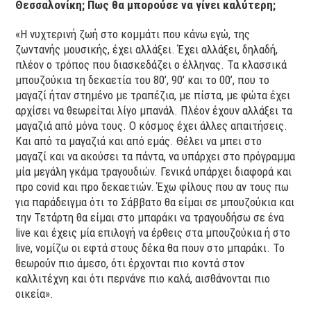
Θεσσαλονίκη; Πως θα μπορούσε να γίνει καλύτερη;
«Η νυχτερινή ζωή στο κομμάτι που κάνω εγώ, της
ζωντανής μουσικής, έχει αλλάξει. Έχει αλλάξει, δηλαδή,
πλέον ο τρόπος που διασκεδάζει ο έλληνας. Τα κλασσικά
μπουζούκια τη δεκαετία του 80’, 90’ και το 00’, που το
μαγαζί ήταν στημένο με τραπέζια, με πίστα, με φώτα έχει
αρχίσει να θεωρείται λίγο μπανάλ. Πλέον έχουν αλλάξει τα
μαγαζιά από μόνα τους. Ο κόσμος έχει άλλες απαιτήσεις.
Και από τα μαγαζιά και από εμάς. Θέλει να μπει στο
μαγαζί και να ακούσει τα πάντα, να υπάρχει στο πρόγραμμα
μία μεγάλη γκάμα τραγουδιών. Γενικά υπάρχει διαφορά και
προ covid και προ δεκαετιών. Έχω φίλους που αν τους πω
για παράδειγμα ότι το Σάββατο θα είμαι σε μπουζούκια και
την Τετάρτη θα είμαι στο μπαράκι να τραγουδήσω σε ένα
live και έχεις μία επιλογή να έρθεις στα μπουζούκια ή στο
live, νομίζω οι εφτά στους δέκα θα πουν στο μπαράκι. Το
θεωρούν πιο άμεσο, ότι έρχονται πιο κοντά στον
καλλιτέχνη και ότι περνάνε πιο καλά, αισθάνονται πιο
οικεία».