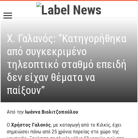
Χ. Γαλανός: “Κατηγορήθηκα
από συγκεκριμένο
τηλεοπτικό σταθμό επειδή
δεν είχαν θέματα να
παίξουν”
Από την
Ιωάννα Βιολιτζοπούλου
Ο
Χρήστος Γαλανός
, με καταγωγή από το Κιλκίς, έχει
σημειώσει πάνω από 25 χρόνια πορείας στο χώρο της