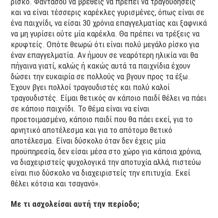
ρίσκο. Φαντάσου να βρεθείς να πρέπει να τραγουδήσεις
και να είναι τέσσερις καρέκλες γυρισμένες, όπως είναι σε
ένα παιχνίδι, να είσαι 30 χρόνια επαγγελματίας και ξαφνικά
να μη γυρίσει ούτε μία καρέκλα. Θα πρέπει να τρέξεις να
κρυφτείς. Οπότε θεωρώ ότι είναι πολύ μεγάλο ρίσκο για
έναν επαγγελματία. Αν ήμουν σε νεαρότερη ηλικία ναι θα
πήγαινα γιατί, καλώς ή κακώς αυτά τα παιχνίδια έχουν
δώσει την ευκαιρία σε πολλούς να βγουν προς τα έξω.
Έχουν βγει πολλοί τραγουδιστές και πολύ καλοί
τραγουδιστές. Είμαι θετικός αν κάποιο παιδί θέλει να πάει
σε κάποιο παιχνίδι. Το θέμα είναι να είναι
προετοιμασμένο, κάποιο παιδί που θα πάει εκεί, για το
αρνητικό αποτέλεσμα και για το απότομο θετικό
αποτέλεσμα. Είναι δύσκολο όταν δεν έχεις μία
προϋπηρεσία, δεν είσαι μέσα στο χώρο για κάποια χρόνια,
να διαχειριστείς ψυχολογικά την αποτυχία αλλά, πιστεύω
είναι πιο δύσκολο να διαχειριστείς την επιτυχία. Εκεί
θέλει κότσια και τσαγανό».
Με τι ασχολείσαι αυτή την περίοδο;