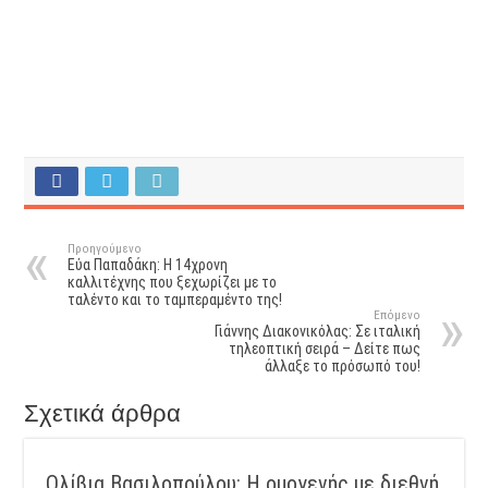
Προηγούμενο
Εύα Παπαδάκη: Η 14χρονη
καλλιτέχνης που ξεχωρίζει με το
ταλέντο και το ταμπεραμέντο της!
Επόμενο
Γιάννης Διακονικόλας: Σε ιταλική
τηλεοπτική σειρά – Δείτε πως
άλλαξε το πρόσωπό του!
Σχετικά άρθρα
Ολίβια Βασιλοπούλου: Η ομογενής με διεθνή