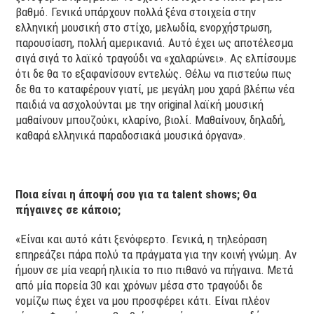
βαθμό. Γενικά υπάρχουν πολλά ξένα στοιχεία στην
ελληνική μουσική στο στίχο, μελωδία, ενορχήστρωση,
παρουσίαση, πολλή αμερικανιά. Αυτό έχει ως αποτέλεσμα
σιγά σιγά το λαϊκό τραγούδι να «χαλαρώνει». Ας ελπίσουμε
ότι δε θα το εξαφανίσουν εντελώς. Θέλω να πιστεύω πως
δε θα το καταφέρουν γιατί, με μεγάλη μου χαρά βλέπω νέα
παιδιά να ασχολούνται με την original λαϊκή μουσική
μαθαίνουν μπουζούκι, κλαρίνο, βιολί. Μαθαίνουν, δηλαδή,
καθαρά ελληνικά παραδοσιακά μουσικά όργανα».
Ποια είναι η άποψή σου για τα
talent
shows
; Θα
πήγαινες σε κάποιο;
«Είναι και αυτό κάτι ξενόφερτο. Γενικά, η τηλεόραση
επηρεάζει πάρα πολύ τα πράγματα για την κοινή γνώμη. Αν
ήμουν σε μία νεαρή ηλικία το πιο πιθανό να πήγαινα. Μετά
από μία πορεία 30 και χρόνων μέσα στο τραγούδι δε
νομίζω πως έχει να μου προσφέρει κάτι. Είναι πλέον