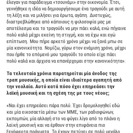
έλεγαν για παράδειγμα «τσουνάμι» στην οικονομία. Έτσι,
γεννήθηκε η ιδέα να δημιουργήσουμε ένα τραγούδι με αυτή
τη λέξη και να μιλήσει για έρωτα, αγάπη. Δυστυχώς,
διαστρεβλώθηκε από κάποιους η φιλοσοφία μας με
αποτέλεσμα και το τραγούδι να μην πάει καλά, ενώ πήγαινε
πολύ καλά μέχρι εκείνη τη στιγμή, και να έχω και εγώ
επίπτωση. Μου πήρε αρκετό χρόνο μέχρι να ξανά μπω σε
μία κανονικότητα. Νομίζω, γύρω στον ενάμιση χρόνο, μέχρι
που ήρθε το επόμενό μου τραγούδι το οποίο είχε πάει
πολύ καλά και άρχισα να επανέρχομαι στην κανονικότητα».
Τα τελευταία χρόνια παρατηρείται μία άνοδος της
τραπ μουσικής, η οποία είναι ιδιαίτερα αγαπητή από
την νεολαία. Αυτό κατά πόσο έχει επηρεάσει την
λαϊκή μουσική και τη σχέση της με τους νέους;
«Ναι έχει επηρεάσει πάρα πολύ. Έχει δρομολογηθεί εδώ
και μία εικοσαετία μέσω των ΜΜΕ, των ραδιοφώνων,
εκπομπών, μία αλλαγή στο να φύγει λίγο από το πλάνο η
λαϊκή μουσική και να έρθουν στην επιφάνεια πιο
ξενόφερτα πράγματα. Το έχουν πετύχει σε πολύ μεγάλο