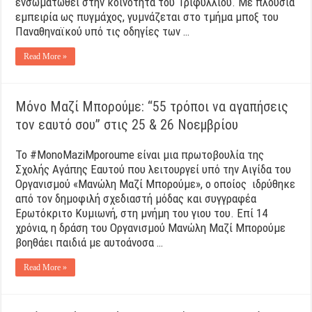
ενσωματωθεί στην κοινότητα του Τριφυλλιού. Με πλούσια
εμπειρία ως πυγμάχος, γυμνάζεται στο τμήμα μποξ του
Παναθηναϊκού υπό τις οδηγίες των …
Read More »
Μόνο Μαζί Μπορούμε: “55 τρόποι να αγαπήσεις
τον εαυτό σου” στις 25 & 26 Νοεμβρίου
Το #MonoMaziMporoume είναι μια πρωτοβουλία της
Σχολής Αγάπης Εαυτού που λειτουργεί υπό την Αιγίδα του
Οργανισμού «Μανώλη Μαζί Μπορούμε», ο οποίος ιδρύθηκε
από τον δημοφιλή σχεδιαστή μόδας και συγγραφέα
Ερωτόκριτο Κυμιωνή, στη μνήμη του γιου του. Επί 14
χρόνια, η δράση του Οργανισμού Μανώλη Μαζί Μπορούμε
βοηθάει παιδιά με αυτοάνοσα …
Read More »