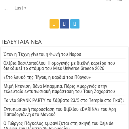
...
Last »
ΤΕΛΕΥΤΑΙΑ ΝΕΑ
Όταν η Τέχνη γίνεται η Φωνή του Νερού
Ολίβια Βασιλοπούλου: Η ομογενής με διεθνή καριέρα που
διεκδικεί το στέμμα του Miss Universe Greece 2026
«Στο λευκό της Τήνου, η καρδιά του Πύργου»
Μιμή Ντενίση, Βάνα Μπάρμπα, Πάρις Αμοργινός στην
τελευταία εντυπωσιακή παράσταση του Τάκη Ζαχαράτου
Το νέο SPANK PARTY το Σάββατο 23/5 στο Temple στο Γκάζι
Εντυπωσιακή παρουσίαση του Βιβλίου «DARINA» του Άρη
Παπαδογιάννη στο Μονακό
Ο Γιώργος Πάγκαλος εμφανίζεται στη σκηνή του Caja de
Música την Πέμπτη 29 Ιανουαρίου