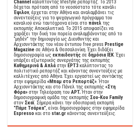
Channel
καλύπτοντας lifestyle ρεπορτάζ. Το 2013
δέχεται πρόταση από το νεοσύστατο τότε κανάλι
Έψιλον
, έρχεται στην Αθήνα και αναλαμβάνει τις
συνεντεύξεις για το ψυχαγωγικό πρόγραμμα του
καναλιού ενώ ταυτόχρονα είναι στο
πάνελ
της
εκπομπής Αποκαλυπτικά. Το 2015 αποφασίζει να
χαράξει την δική του πορεία αναλαμβάνοντας από το
‘’μηδέν’’ την δημιουργία ως Διευθυντής και
Αρχισυντάκτης του νέου έντυπου free press
Prestige
Magazine
σε Αθήνα & Θεσσαλονίκη. Έχει διδάξει
δημοσιογραφία ως
εκπαιδευτής
σε
δημόσια ΙΕΚ
. Έχει
υπάρξει εξωτερικός συνεργάτης της εκπομπής
Καθημερινά & Απλά
στην
ΕΡΤ3
καλύπτοντας το
πολιτιστικό ρεπορτάζ και κάνοντας συνεντεύξεις με
καλλιτέχνες από Αθήνα. Έχει εργαστεί ως συντάκτης
στην εφημερίδα
«Μπαμ στο Ρεπορτάζ»
. Ήταν
Αρχισυντάκτης και στο Πάνελ της εκπομπής
«Στη
Φόρα»
στην Τηλεόραση του
ΑΡΤ.
Ήταν στην
δημοσιογραφική ομάδα της εκπομπής
Σου-Κου Family
στον
Σκαϊ
. Σήμερα κάνει την οδοιπορική εκπομπή
"Πάμε Τσάρκα"
, είναι δημοσιογράφος στην εφημερίδα
Espresso
και στο
star.gr
κάνοντας συνεντεύξεις.